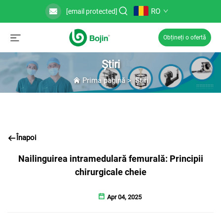
RO
[email protected]
Obțineți o ofertă
Știri
Prima pagină
>
Știri
Înapoi
Nailinguirea intramedulară femurală: Principii
chirurgicale cheie
Apr 04, 2025