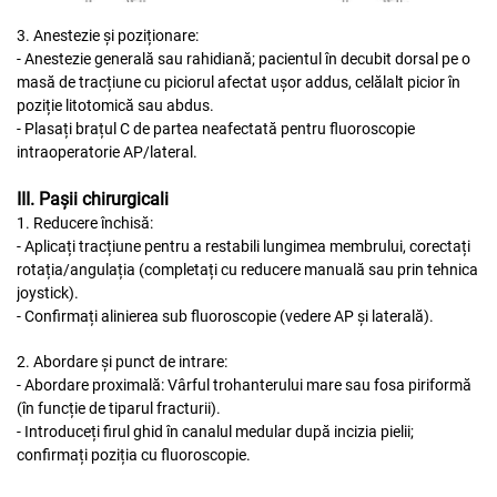
3. Anestezie și poziționare:
- Anestezie generală sau rahidiană; pacientul în decubit dorsal pe o
masă de tracțiune cu piciorul afectat ușor addus, celălalt picior în
poziție litotomică sau abdus.
- Plasați brațul C de partea neafectată pentru fluoroscopie
intraoperatorie AP/lateral.
III. Pașii chirurgicali
1. Reducere închisă:
- Aplicați tracțiune pentru a restabili lungimea membrului, corectați
rotația/angulația (completați cu reducere manuală sau prin tehnica
joystick).
- Confirmați alinierea sub fluoroscopie (vedere AP și laterală).
2. Abordare și punct de intrare:
- Abordare proximală: Vârful trohanterului mare sau fosa piriformă
(în funcție de tiparul fracturii).
- Introduceți firul ghid în canalul medular după incizia pielii;
confirmați poziția cu fluoroscopie.