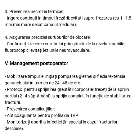
3. Prevenirea necrozei termice:
- Irigare continuă în timpul frezării; evitați supra-frezarea (cu 1–1,5
mm mai mare decât canalul medular).
4. Asigurarea preciziei șuruburilor de blocare:
- Confirmați trecerea șurubului prin găurile de la nivelul unghiilor
fluoroscopic; evitați leziunile neurovasculare.
V. Management postoperator
- Mobilizare timpurie: inițiați pomparea gleznei și flexia/extensia
genunchiului în termen de 24–48 de ore.
- Protocol pentru sprijinirea greutății corporale: treceți de la sprijin
parțial (2–4 săptămâni) la sprijin complet, în funcție de stabilitatea
fracturii.
- Prevenirea complicațiilor:
- Anticoagulantă pentru profilaxia TVP.
- Monitorizați apariția infecției (în special în cazul fracturilor
deschise).