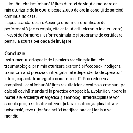
- Limitări tehnice: Îmbunătățirea duratei de viață a motoarelor
miniaturizate de la 600 la peste 2.000 de ore în condiții de sarcină
continuă ridicată.
- Lipsa standardizării: Absența unor metrici unificate de
performanță (de exemplu, eficiența tăierii, toleranța la sterilizare).
- Nevoi de formare: Platforme simulate și programe de certificare
pentru a scurta perioada de învățare.
Concluzie
Instrumentul ortopedic de tip micro redefinește limitele
traumatologiei prin miniaturizare extremă și feedback inteligent,
transformând precizia dintr-o „abilitate dependentă de operator”
într-o „capacitate integrată în instrument”. Prin reducerea
complicațiilor și îmbunătățirea rezultatelor, aceste sisteme sunt pe
cale să devină standard în practica ortopedică. Evoluțiile viitoare în
materiale, eficiență energetică și tehnologii interdisciplinare vor
stimula progresul către intervenții fără cicatrici și aplicabilitate
universală, revoluționând astfel îngrijirea pacienților la nivel
mondial.