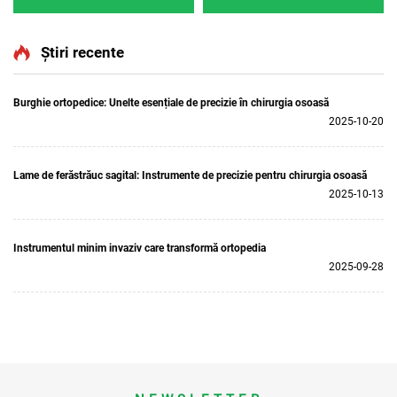
Shanghai 5501 pentru
Tool Shanghai 3402 pentru
sistemul ortopedic de
chirurgia mâinii și
chirurgie articulară și
piciorului, neurochirurgie
Știri recente
traumatisme 5000
Sistemul 3400
Burghie ortopedice: Unelte esențiale de precizie în chirurgia osoasă
2025-10-20
Lame de ferăstrăuc sagital: Instrumente de precizie pentru chirurgia osoasă
2025-10-13
Instrumentul minim invaziv care transformă ortopedia
2025-09-28