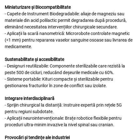
Miniaturizare și Biocompatibilitate
- Capete de Instrument Biodegradabile: aliaje de magneziu sau
materiale din acid polilactic permit degradarea după procedură,
eliminând necesitatea intervențiilor chirurgicale secundare.
- Aplicații la scară nanometrică: Microrobote controlate magnetic
(<1 mm) pentru repararea vaselor sanguine osoase sau livrarea de
medicamente.
Sustenabilitate și accesibilitate
- Designuri reutilizabile: Componente sterilizabile care rezistă la
peste 500 de cicluri, reducând deșeurile medicale cu 60%.
- Sisteme portabile: Kituri compacte și sterilizabile pentru
gestionarea fracturilor în zone de conflict sau izolate.
Integrare interdisciplinară
- Sprijin chirurgical la distanță: Instruire expertă prin rețele 5G
pentru regiuni subdotate.
- Aplicații neurointervenționale: Brațe robotice flexibile pentru
proceduri ultra-minim invazive la nivel spinal sau cranian.
Provocări și tendințe ale industriei