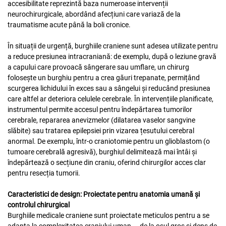
accesibilitate reprezintă baza numeroase intervenții
neurochirurgicale, abordând afecțiuni care variază de la
traumatisme acute până la boli cronice.
În situații de urgență, burghiile craniene sunt adesea utilizate pentru
a reduce presiunea intracraniană: de exemplu, după o leziune gravă
a capului care provoacă sângerare sau umflare, un chirurg
folosește un burghiu pentru a crea găuri trepanate, permițând
scurgerea lichidului în exces sau a sângelui și reducând presiunea
care altfel ar deteriora celulele cerebrale. În intervențiile planificate,
instrumentul permite accesul pentru îndepărtarea tumorilor
cerebrale, repararea anevizmelor (dilatarea vaselor sangvine
slăbite) sau tratarea epilepsiei prin vizarea țesutului cerebral
anormal. De exemplu, într-o craniotomie pentru un glioblastom (o
tumoare cerebrală agresivă), burghiul delimitează mai întâi și
îndepărtează o secțiune din craniu, oferind chirurgilor acces clar
pentru resecția tumorii.
Caracteristici de design: Proiectate pentru anatomia umană și
controlul chirurgical
Burghiile medicale craniene sunt proiectate meticulos pentru a se
adapta la complexitatea craniului uman — de la osul gros și dens de