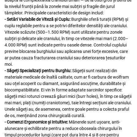
la nivelul frunții până la zonele mai subțiri și fragile din jurul
tâmplelor. Principalele caracteristici de design includ:
- Setări Variabile de Viteză și Cuplu:
Burghiile oferă turații (RPM) și
cuplu reglabile pentru a se potrivi diferitelor densități ale craniului.
Vitezele scăzute (500–1.500 RPM) sunt utilizate pentru zonele
subțiri și delicate ale craniului, în timp ce vitezele mai mari (2.000–
4.000 RPM) sunt indicate pentru oasele dense. Controlul cuplului
previne blocarea burghiului sau aplicarea unei forțe excesive, care
ar putea cauza fracturarea craniului sau deteriorarea țesuturilor
moi.
- Săgeți Specializați pentru Burghiu:
Săgeții sunt realizați din
materiale medicale de înaltă calitate, cum ar fi carbura de wolfram
sau oțel acoperit cu diamant, asigurând ascuțime, durabilitate și
biocompatibilitate. Ei vin în forme adaptate sarcinilor specifice:
săgeții mici rotunzi creează găuri mici (burr holes), în timp ce săgeții
mai mari, plați (numiți craniotome), taie întregi secțiuni ale craniului.
Unele săgeți au, de asemenea, centre goale pentru a colecta praful
de os, menținând zona chirurgicală curată.
- Comenzi Ergonomice și Intuitive:
Mânerele sunt ușoare, anti-
alunecare și echilibrate pentru a reduce oboseala chirurgului în
timpul procedurilor lungi (care pot dura între 4 și 8 ore pentru