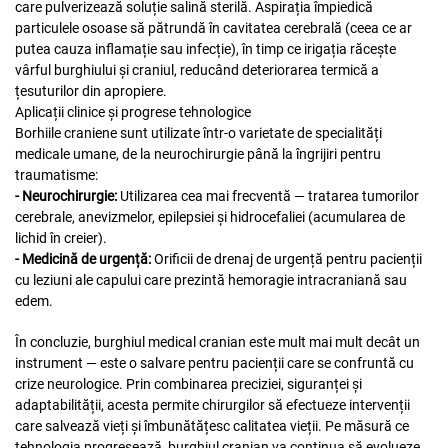
care pulverizează soluție salină sterilă. Aspirația împiedică
particulele osoase să pătrundă în cavitatea cerebrală (ceea ce ar
putea cauza inflamație sau infecție), în timp ce irigația răcește
vârful burghiului și craniul, reducând deteriorarea termică a
țesuturilor din apropiere.
Aplicații clinice și progrese tehnologice
Borhiile craniene sunt utilizate într-o varietate de specialități
medicale umane, de la neurochirurgie până la îngrijiri pentru
traumatisme:
- Neurochirurgie:
Utilizarea cea mai frecventă — tratarea tumorilor
cerebrale, anevizmelor, epilepsiei și hidrocefaliei (acumularea de
lichid în creier).
- Medicină de urgență:
Orificii de drenaj de urgență pentru pacienții
cu leziuni ale capului care prezintă hemoragie intracraniană sau
edem.
În concluzie, burghiul medical cranian este mult mai mult decât un
instrument — este o salvare pentru pacienții care se confruntă cu
crize neurologice. Prin combinarea preciziei, siguranței și
adaptabilității, acesta permite chirurgilor să efectueze intervenții
care salvează vieți și îmbunătățesc calitatea vieții. Pe măsură ce
tehnologia progresează, burghiul cranian va continua să evolueze,