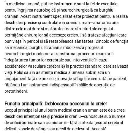
În medicina umană, puține instrumente sunt la fel de esențiale
pentru îngrijirea neurologică și neurochirurgicală ca burghiul
cranian. Acest instrument specializat este proiectat pentru a realiza
deschideri precise și controlate în craniul uman—anatomic una
dintre cele mai dure și mai protectoare structuri ale corpului—
permițând chirurgilor să acceseze creierul, să trateze afecțiuni care
pun viața în pericol și să restabilească sănătatea. Dincolo de funcția
sa mecanică, burghiul cranian simbolizează progresul
neurochirurgiei moderne: a transformat proceduri (cum ar fi
îndepărtarea tumorilor cerebrale sau intervențiile în cazul
accidentelor vasculare cerebrale) în practici standard, care salvează
vieți. Rolul său în asistența medicală umană subliniază un
angajament față de precizie, inovație și îngrijire centrată pe pacient,
făcându-l un instrument indispensabil în sălile de operație de
pretutindeni.
Funcția principală: Deblocarea accesului la creier
Scopul principal al unui burin medical cranian uman este de a crea
deschideri intenționate și precise în craniu—cunoscute sub numele
de orificii burinate sau craniotomii—fără a afecta țesutul cerebral
delicat, vasele de sânge sau nervii de dedesubt. Această