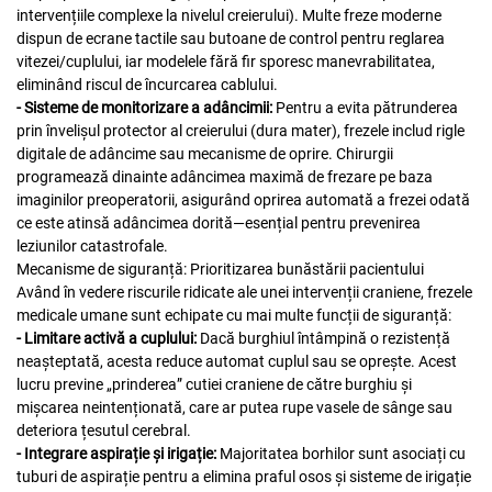
intervențiile complexe la nivelul creierului). Multe freze moderne
dispun de ecrane tactile sau butoane de control pentru reglarea
vitezei/cuplului, iar modelele fără fir sporesc manevrabilitatea,
eliminând riscul de încurcarea cablului.
- Sisteme de monitorizare a adâncimii:
Pentru a evita pătrunderea
prin învelișul protector al creierului (dura mater), frezele includ rigle
digitale de adâncime sau mecanisme de oprire. Chirurgii
programează dinainte adâncimea maximă de frezare pe baza
imaginilor preoperatorii, asigurând oprirea automată a frezei odată
ce este atinsă adâncimea dorită—esențial pentru prevenirea
leziunilor catastrofale.
Mecanisme de siguranță: Prioritizarea bunăstării pacientului
Având în vedere riscurile ridicate ale unei intervenții craniene, frezele
medicale umane sunt echipate cu mai multe funcții de siguranță:
- Limitare activă a cuplului:
Dacă burghiul întâmpină o rezistență
neașteptată, acesta reduce automat cuplul sau se oprește. Acest
lucru previne „prinderea” cutiei craniene de către burghiu și
mișcarea neintenționată, care ar putea rupe vasele de sânge sau
deteriora țesutul cerebral.
- Integrare aspirație și irigație:
Majoritatea borhilor sunt asociați cu
tuburi de aspirație pentru a elimina praful osos și sisteme de irigație