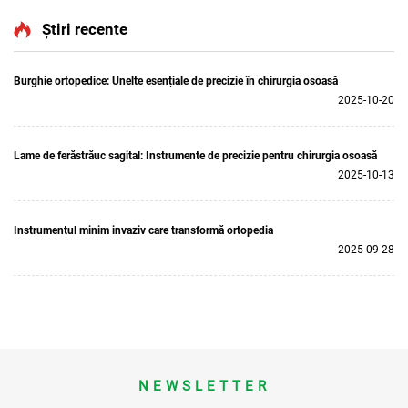
sistemul ortopedic de
chirurgie articulară și
Știri recente
traumatisme 5000
Burghie ortopedice: Unelte esențiale de precizie în chirurgia osoasă
2025-10-20
Lame de ferăstrăuc sagital: Instrumente de precizie pentru chirurgia osoasă
2025-10-13
Instrumentul minim invaziv care transformă ortopedia
2025-09-28
NEWSLETTER