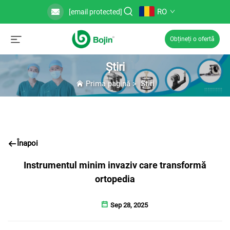
RO
[email protected]
Obțineți o ofertă
Știri
Prima pagină
>
Știri
Înapoi
Instrumentul minim invaziv care transformă
ortopedia
Sep 28, 2025