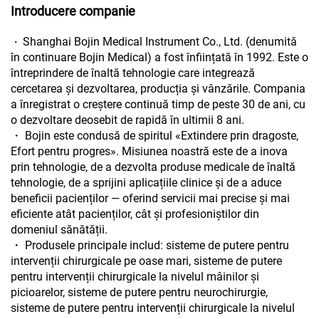
Introducere companie
Shanghai Bojin Medical Instrument Co., Ltd. (denumită
・
în continuare Bojin Medical) a fost înființată în 1992. Este o
întreprindere de înaltă tehnologie care integrează
cercetarea și dezvoltarea, producția și vânzările. Compania
a înregistrat o creștere continuă timp de peste 30 de ani, cu
o dezvoltare deosebit de rapidă în ultimii 8 ani.
・ Bojin este condusă de spiritul «Extindere prin dragoste,
Efort pentru progres». Misiunea noastră este de a inova
prin tehnologie, de a dezvolta produse medicale de înaltă
tehnologie, de a sprijini aplicațiile clinice și de a aduce
beneficii pacienților — oferind servicii mai precise și mai
eficiente atât pacienților, cât și profesioniștilor din
domeniul sănătății.
・ Produsele principale includ: sisteme de putere pentru
intervenții chirurgicale pe oase mari, sisteme de putere
pentru intervenții chirurgicale la nivelul mâinilor și
picioarelor, sisteme de putere pentru neurochirurgie,
sisteme de putere pentru intervenții chirurgicale la nivelul