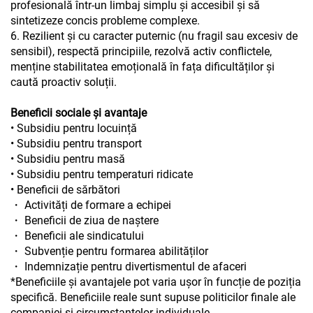
profesională într-un limbaj simplu și accesibil și să
sintetizeze concis probleme complexe.
6. Rezilient și cu caracter puternic (nu fragil sau excesiv de
sensibil), respectă principiile, rezolvă activ conflictele,
menține stabilitatea emoțională în fața dificultăților și
caută proactiv soluții.
Beneficii sociale și avantaje
• Subsidiu pentru locuință
• Subsidiu pentru transport
• Subsidiu pentru masă
• Subsidiu pentru temperaturi ridicate
• Beneficii de sărbători
・ Activități de formare a echipei
・ Beneficii de ziua de naștere
・ Beneficii ale sindicatului
・ Subvenție pentru formarea abilităților
・ Indemnizație pentru divertismentul de afaceri
*Beneficiile și avantajele pot varia ușor în funcție de poziția
specifică. Beneficiile reale sunt supuse politicilor finale ale
companiei și circumstanțelor individuale.