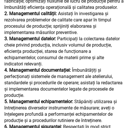
fabricație; optimizați fluxurile de lucru de producție pentru a
îmbunătăți eficiența operațională și calitatea produselor.
2. Managementul calității:
Asistați în investigarea și
rezolvarea problemelor de calitate care apar în timpul
procesului de producție; sprijiniți elaborarea și
implementarea măsurilor preventive.
3. Managementul datelor:
Participați la colectarea datelor
cheie privind producția, inclusiv volumul de producție,
eficiența producției, starea de funcționare a
echipamentelor, consumul de materii prime și alte
indicatori relevanți.
4. Managementul documentației:
Îmbunătățiți și
perfecționați sistemele de management ale atelierului,
standardele și procedurile de operare; asistați la redactarea
și implementarea documentelor legate de procesele de
producție.
5. Managementul echipamentelor:
Stăpâniți utilizarea și
întreținerea diverselor instrumente de măsurare; aveți o
înțelegere profundă a performanței echipamentelor de
producție și a procedurilor rutiniere de întreținere.
6. Managementul siguranței:
Respectați în mod strict