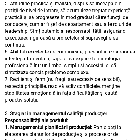
5. Atitudine practică și realistă, dispus să înceapă din
poziții de nivel de intrare, să acumuleze treptat experiență
practică și să progreseze în mod gradual către funcții de
conducere, cum ar fi șef de departament sau alte roluri de
leadership. Simț puternic al responsabilității, asigurând
executarea riguroasă a proiectelor și supravegherea
continuă.
6. Abilități excelente de comunicare, priceput în colaborarea
interdepartamentală; capabil să explice terminologia
profesională într-un limbaj simplu și accesibil și să
sintetizeze concis probleme complexe.
7. Rezilient și ferm (nu fragil sau excesiv de sensibil),
respectă principiile, rezolvă activ conflictele, menține
stabilitatea emoțională în fața dificultăților și caută
proactiv soluții.
3. Stagiar în managementul calității producției
Responsabilități ale postului:
1. Managementul planificării producției:
Participați la
elaborarea planurilor de producție și a proceselor de