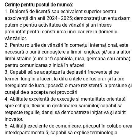
Cerințe pentru postul de muncă:
1. Diplomă de licență sau echivalent superior pentru
absolvenții din anii 2024–2025; demonstrați un entuziasm
puternic pentru activitatea de vânzări și un interes
pronunțat pentru construirea unei cariere în domeniul
vânzărilor.
2. Pentru rolurile de vânzări în comerțul internațional, este
necesară o bună cunoaștere a limbii engleze și/sau a altor
limbi străine (cum ar fi spaniola, rusa, germana sau araba)
pentru comunicarea zilnică în afaceri.
3. Capabil să se adapteze la deplasări frecvente și pe
termen lung în afaceri, la diferențele de fus orar și la ore
neregulate de lucru; posedă o mare rezistență la presiune și
curajul de a accepta noi provocări.
4. Abilitate excelentă de execuție și mentalitate orientată
spre echipă; flexibil în gestionarea sarcinilor, capabil să
respecte regulile, dar și să demonstreze inițiativă și spirit
inovator.
5. Abilități excelente de comunicare, priceput în colaborarea
interdepartamentală; capabil să explice terminologia