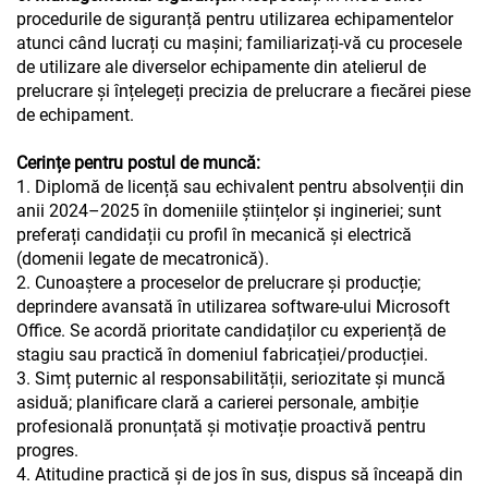
procedurile de siguranță pentru utilizarea echipamentelor
atunci când lucrați cu mașini; familiarizați-vă cu procesele
de utilizare ale diverselor echipamente din atelierul de
prelucrare și înțelegeți precizia de prelucrare a fiecărei piese
de echipament.
Cerințe pentru postul de muncă:
1. Diplomă de licență sau echivalent pentru absolvenții din
anii 2024–2025 în domeniile științelor și ingineriei; sunt
preferați candidații cu profil în mecanică și electrică
(domenii legate de mecatronică).
2. Cunoaștere a proceselor de prelucrare și producție;
deprindere avansată în utilizarea software-ului Microsoft
Office. Se acordă prioritate candidaților cu experiență de
stagiu sau practică în domeniul fabricației/producției.
3. Simț puternic al responsabilității, seriozitate și muncă
asiduă; planificare clară a carierei personale, ambiție
profesională pronunțată și motivație proactivă pentru
progres.
4. Atitudine practică și de jos în sus, dispus să înceapă din