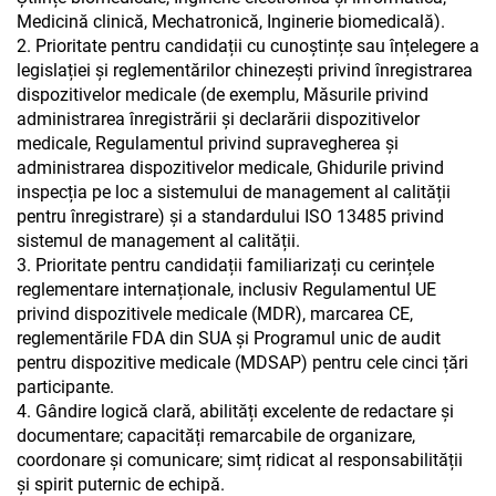
Medicină clinică, Mechatronică, Inginerie biomedicală).
2. Prioritate pentru candidații cu cunoștințe sau înțelegere a
legislației și reglementărilor chinezești privind înregistrarea
dispozitivelor medicale (de exemplu, Măsurile privind
administrarea înregistrării și declarării dispozitivelor
medicale, Regulamentul privind supravegherea și
administrarea dispozitivelor medicale, Ghidurile privind
inspecția pe loc a sistemului de management al calității
pentru înregistrare) și a standardului ISO 13485 privind
sistemul de management al calității.
3. Prioritate pentru candidații familiarizați cu cerințele
reglementare internaționale, inclusiv Regulamentul UE
privind dispozitivele medicale (MDR), marcarea CE,
reglementările FDA din SUA și Programul unic de audit
pentru dispozitive medicale (MDSAP) pentru cele cinci țări
participante.
4. Gândire logică clară, abilități excelente de redactare și
documentare; capacități remarcabile de organizare,
coordonare și comunicare; simț ridicat al responsabilității
și spirit puternic de echipă.