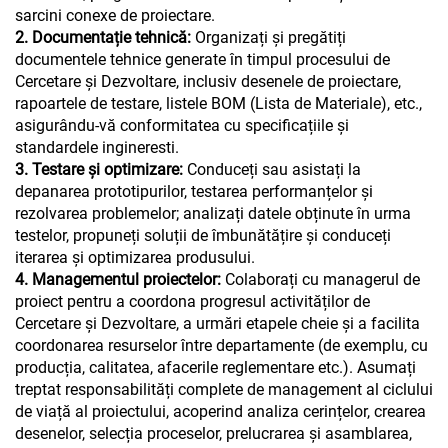
sarcini conexe de proiectare.
2. Documentație tehnică:
Organizați și pregătiți
documentele tehnice generate în timpul procesului de
Cercetare și Dezvoltare, inclusiv desenele de proiectare,
rapoartele de testare, listele BOM (Lista de Materiale), etc.,
asigurându-vă conformitatea cu specificațiile și
standardele ingineresti.
3. Testare și optimizare:
Conduceți sau asistați la
depanarea prototipurilor, testarea performanțelor și
rezolvarea problemelor; analizați datele obținute în urma
testelor, propuneți soluții de îmbunătățire și conduceți
iterarea și optimizarea produsului.
4. Managementul proiectelor:
Colaborați cu managerul de
proiect pentru a coordona progresul activităților de
Cercetare și Dezvoltare, a urmări etapele cheie și a facilita
coordonarea resurselor între departamente (de exemplu, cu
producția, calitatea, afacerile reglementare etc.). Asumați
treptat responsabilități complete de management al ciclului
de viață al proiectului, acoperind analiza cerințelor, crearea
desenelor, selecția proceselor, prelucrarea și asamblarea,