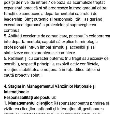
poziții de nivel de intrare / de bază, să acumuleze treptat
experiență practică și să progreseze în mod gradual către
funcții de conducere a departamentului sau roluri de
leadership. Simț puternic al responsabilității, asigurând
executarea riguroasă a proiectelor și supravegherea
continuă.
5. Abilități excelente de comunicare, priceput în colaborarea
interdepartamentală; capabil să explice terminologia
profesională într-un limbaj simplu și accesibil și să
sintetizeze concis problemele complexe.
6. Rezilient și cu caracter puternic (nu fragil sau excesiv de
sensibil), respectă principiile, rezolvă activ conflictele,
menține stabilitatea emoțională în fața dificultăților și
caută proactiv soluții.
4. Stagiar în Managementul Vânzărilor Naționale și
Internaționale
Responsabilități ale postului:
1. Managementul clienților:
Răspunzător pentru primirea și
vizitarea clienților naționali și internaționali, gestionarea