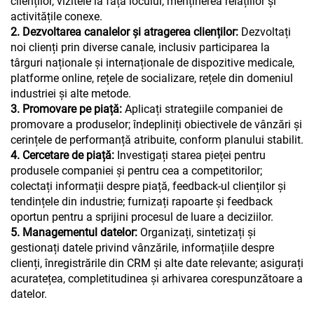
clienților, vizitele la fața locului, menținerea relațiilor și
activitățile conexe.
2. Dezvoltarea canalelor și atragerea clienților:
Dezvoltați
noi clienți prin diverse canale, inclusiv participarea la
târguri naționale și internaționale de dispozitive medicale,
platforme online, rețele de socializare, rețele din domeniul
industriei și alte metode.
3. Promovare pe piață:
Aplicați strategiile companiei de
promovare a produselor; îndepliniți obiectivele de vânzări și
cerințele de performanță atribuite, conform planului stabilit.
4. Cercetare de piață:
Investigați starea pieței pentru
produsele companiei și pentru cea a competitorilor;
colectați informații despre piață, feedback-ul clienților și
tendințele din industrie; furnizați rapoarte și feedback
oportun pentru a sprijini procesul de luare a deciziilor.
5. Managementul datelor:
Organizați, sintetizați și
gestionați datele privind vânzările, informațiile despre
clienți, înregistrările din CRM și alte date relevante; asigurați
acuratețea, completitudinea și arhivarea corespunzătoare a
datelor.