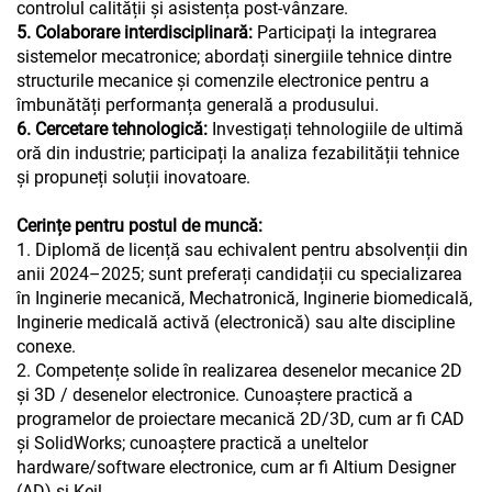
controlul calității și asistența post-vânzare.
5. Colaborare interdisciplinară:
Participați la integrarea
sistemelor mecatronice; abordați sinergiile tehnice dintre
structurile mecanice și comenzile electronice pentru a
îmbunătăți performanța generală a produsului.
6. Cercetare tehnologică:
Investigați tehnologiile de ultimă
oră din industrie; participați la analiza fezabilității tehnice
și propuneți soluții inovatoare.
Cerințe pentru postul de muncă:
1. Diplomă de licență sau echivalent pentru absolvenții din
anii 2024–2025; sunt preferați candidații cu specializarea
în Inginerie mecanică, Mechatronică, Inginerie biomedicală,
Inginerie medicală activă (electronică) sau alte discipline
conexe.
2. Competențe solide în realizarea desenelor mecanice 2D
și 3D / desenelor electronice. Cunoaștere practică a
programelor de proiectare mecanică 2D/3D, cum ar fi CAD
și SolidWorks; cunoaștere practică a uneltelor
hardware/software electronice, cum ar fi Altium Designer
(AD) și Keil.