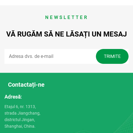
NEWSLETTER
VĂ RUGĂM SĂ NE LĂSAȚI UN MESAJ
Contactați-ne
Adresă:
Etajul 6, nr. 1313,
strada Jiangchang,
districtul Jingan,
Shanghai, China.