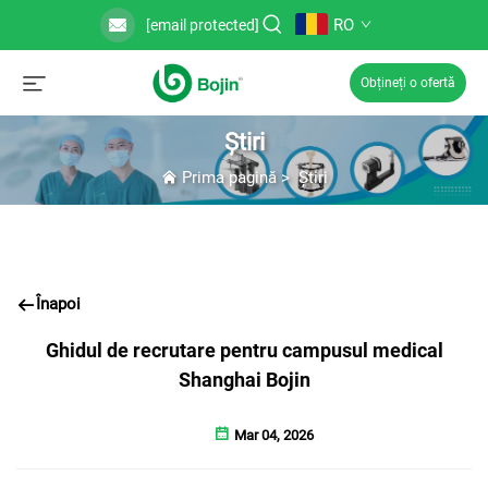
RO
[email protected]
Obțineți o ofertă
Știri
Prima pagină
>
Știri
Înapoi
Ghidul de recrutare pentru campusul medical
Shanghai Bojin
Mar 04, 2026