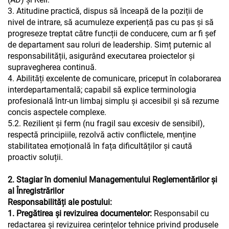
3. Atitudine practică, dispus să înceapă de la poziții de
nivel de intrare, să acumuleze experiență pas cu pas și să
progreseze treptat către funcții de conducere, cum ar fi șef
de departament sau roluri de leadership. Simț puternic al
responsabilității, asigurând executarea proiectelor și
supravegherea continuă.
4. Abilități excelente de comunicare, priceput în colaborarea
interdepartamentală; capabil să explice terminologia
profesională într-un limbaj simplu și accesibil și să rezume
concis aspectele complexe.
5.2. Rezilient și ferm (nu fragil sau excesiv de sensibil),
respectă principiile, rezolvă activ conflictele, menține
stabilitatea emoțională în fața dificultăților și caută
proactiv soluții.
2. Stagiar în domeniul Managementului Reglementărilor și
al Înregistrărilor
Responsabilități ale postului:
1. Pregătirea și revizuirea documentelor:
Responsabil cu
redactarea și revizuirea cerințelor tehnice privind produsele