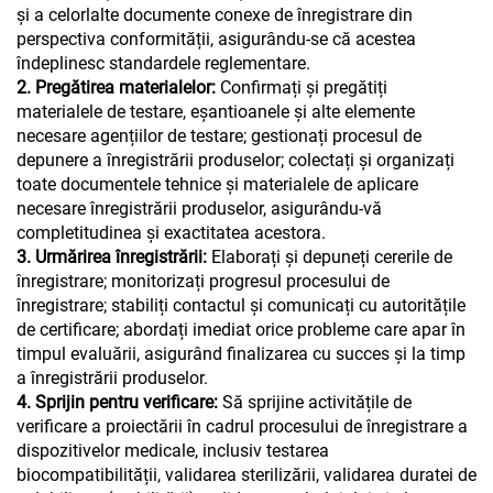
și a celorlalte documente conexe de înregistrare din
perspectiva conformității, asigurându-se că acestea
îndeplinesc standardele reglementare.
2. Pregătirea materialelor:
Confirmați și pregătiți
materialele de testare, eșantioanele și alte elemente
necesare agențiilor de testare; gestionați procesul de
depunere a înregistrării produselor; colectați și organizați
toate documentele tehnice și materialele de aplicare
necesare înregistrării produselor, asigurându-vă
completitudinea și exactitatea acestora.
3. Urmărirea înregistrării:
Elaborați și depuneți cererile de
înregistrare; monitorizați progresul procesului de
înregistrare; stabiliți contactul și comunicați cu autoritățile
de certificare; abordați imediat orice probleme care apar în
timpul evaluării, asigurând finalizarea cu succes și la timp
a înregistrării produselor.
4. Sprijin pentru verificare:
Să sprijine activitățile de
verificare a proiectării în cadrul procesului de înregistrare a
dispozitivelor medicale, inclusiv testarea
biocompatibilității, validarea sterilizării, validarea duratei de