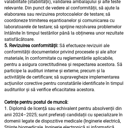
valabilitate (stabilității), validarea ambalajului și alte teste
relevante. Din punct de vedere al conformității, să ajute la
elaborarea sau revizuirea protocoalelor de testare; să
coordoneze trimiterea eșantioanelor și comunicarea cu
laboratoarele de testare; să sprijine rezolvarea problemelor
întâlnite în timpul testărilor până la obținerea unor rezultate
satisfăcătoare.
5. Revizuirea conformității:
Să efectueze revizuiri ale
conformității documentelor privind procesele și ale altor
materiale, în conformitate cu reglementările aplicabile,
pentru a asigura corectitudinea și respectarea acestora. Să
participe la audituri interne și externe, precum și la
activitățile de certificare; să supravegheze implementarea
acțiunilor corective pentru constatările identificate în timpul
auditurilor și să verifice eficacitatea acestora.
Cerințe pentru postul de muncă:
1. Diplomă de licență sau echivalent pentru absolvenții din
anii 2024–2025; sunt preferați candidații cu specializare în
domenii legate de dispozitive medicale (Inginerie electrică,
Științe biomedicale, Inginerie electronică și informatică,