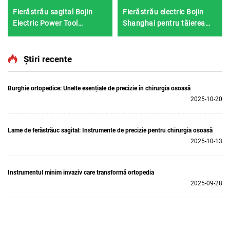
Fierăstrău sagital Bojin
Fierăstrău electric Bojin
Electric Power Tool
Shanghai pentru tăierea
Shanghai 5501 pentru
ghipsului 1201S
sistemul ortopedic de
chirurgie articulară și
Știri recente
traumatisme 5000
Burghie ortopedice: Unelte esențiale de precizie în chirurgia osoasă
2025-10-20
Lame de ferăstrăuc sagital: Instrumente de precizie pentru chirurgia osoasă
2025-10-13
Instrumentul minim invaziv care transformă ortopedia
2025-09-28