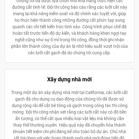
chúng tôi đã được lựa chọn nhờ khả năng thực hiện các
đường cắt tinh tế. Đội thi công báo cáo rằng các lưỡi cắt này
mang lại khả năng kiểm soát và độ chính xác tuyệt vời, giúp
họ thực hiện thành công những đường cắt phức tạp xung
quanh các chi tiết kiến trúc tinh xảo. Công trình phục chế đã
hoàn tất trước tiến độ dự kiến, và khách hàng khen ngợi tay
nghề cũng như sự tỉ mỉ trong thi công, đồng thời ghi nhận
phần lớn thành công của dự án là nhờ hiệu suất vượt trội của
các lưỡi cắt gạch đá do chúng tôi cung cấp.
Xây dựng nhà mới
Trong một dự án xây dựng nhà mới tại California, các lưỡi cắt
gạch đá cho dụng cụ dao động của chúng tôi đã được sử
dụng rộng rãi để cắt bê tông và gạch trong công tác thi công
móng. Đội thi công nhận xét rằng các lưỡi cắt này có độ bền
ấn tượng, có thể cắt qua nhiều loại vật liệu mà không cần
thay thế thường xuyên. Hiệu quả này đã chuyển hóa thành
khoản tiết kiệm chi phí đáng kể cho toàn bộ dự án. Chủ nhà
rất hài lòng với việc hoàn thành ngôi nhà mới đúng tiến độ,