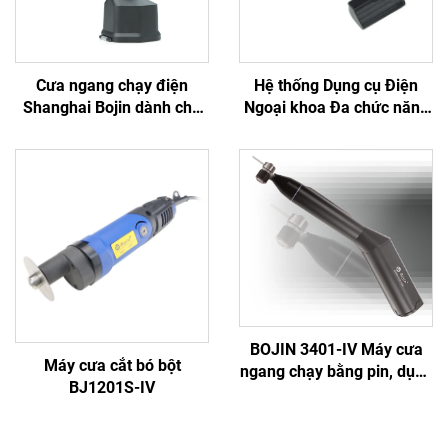
Cưa ngang chạy điện
Hệ thống Dụng cụ Điện
Shanghai Bojin dành cho
Ngoại khoa Đa chức năng
phẫu thuật chỉnh hình chấn
Bojin BJ6600, Máy khoan
thương khớp Hệ thống
phẫu thuật tích hợp Tất cả
5501 Hệ thống 5000
trong một, Máy vặn vít
dùng trong Phẫu thuật
Chấn thương & Khớp
BOJIN 3401-IV Máy cưa
Máy cưa cắt bó bột
ngang chạy bằng pin, dụng
BJ1201S-IV
cụ điện y tế dạng bút
khoan dùng trong phẫu
thuật hàm mặt, tay chân