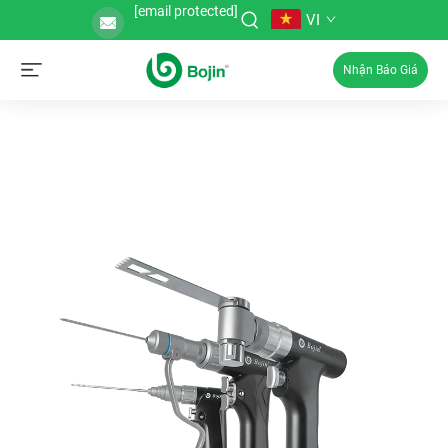
[email protected]
VI
Nhận Báo Giá