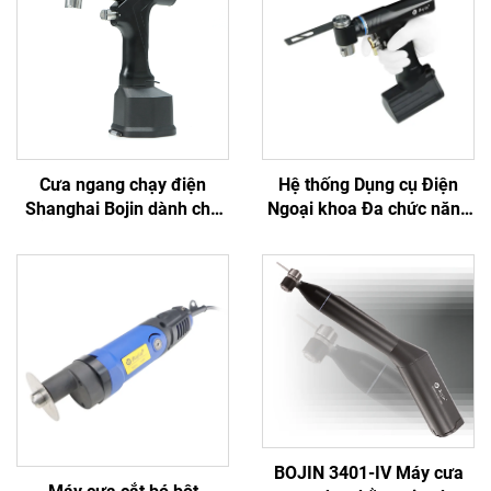
Cưa ngang chạy điện
Hệ thống Dụng cụ Điện
Shanghai Bojin dành cho
Ngoại khoa Đa chức năng
phẫu thuật chỉnh hình chấn
Bojin BJ6600, Máy khoan
thương khớp Hệ thống
phẫu thuật tích hợp Tất cả
5501 Hệ thống 5000
trong một, Máy vặn vít
dùng trong Phẫu thuật
Chấn thương & Khớp
BOJIN 3401-IV Máy cưa