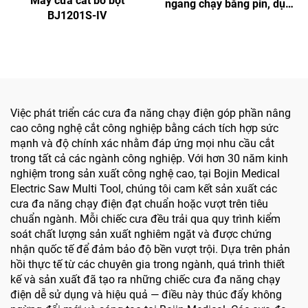
Máy cưa cắt bó bột
ngang chạy bằng pin, dụng
BJ1201S-IV
cụ điện y tế dạng bút
khoan dùng trong phẫu
thuật hàm mặt, tay chân
và xương nhỏ
Việc phát triển các cưa đa năng chạy điện góp phần nâng
cao công nghệ cắt công nghiệp bằng cách tích hợp sức
mạnh và độ chính xác nhằm đáp ứng mọi nhu cầu cắt
trong tất cả các ngành công nghiệp. Với hơn 30 năm kinh
nghiệm trong sản xuất công nghệ cao, tại Bojin Medical
Electric Saw Multi Tool, chúng tôi cam kết sản xuất các
cưa đa năng chạy điện đạt chuẩn hoặc vượt trên tiêu
chuẩn ngành. Mỗi chiếc cưa đều trải qua quy trình kiểm
soát chất lượng sản xuất nghiêm ngặt và được chứng
nhận quốc tế để đảm bảo độ bền vượt trội. Dựa trên phản
hồi thực tế từ các chuyên gia trong ngành, quá trình thiết
kế và sản xuất đã tạo ra những chiếc cưa đa năng chạy
điện dễ sử dụng và hiệu quả — điều này thúc đẩy không