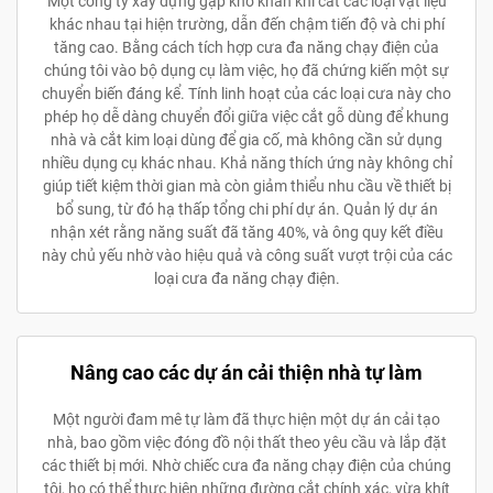
Một công ty xây dựng gặp khó khăn khi cắt các loại vật liệu
khác nhau tại hiện trường, dẫn đến chậm tiến độ và chi phí
tăng cao. Bằng cách tích hợp cưa đa năng chạy điện của
chúng tôi vào bộ dụng cụ làm việc, họ đã chứng kiến một sự
chuyển biến đáng kể. Tính linh hoạt của các loại cưa này cho
phép họ dễ dàng chuyển đổi giữa việc cắt gỗ dùng để khung
nhà và cắt kim loại dùng để gia cố, mà không cần sử dụng
nhiều dụng cụ khác nhau. Khả năng thích ứng này không chỉ
giúp tiết kiệm thời gian mà còn giảm thiểu nhu cầu về thiết bị
bổ sung, từ đó hạ thấp tổng chi phí dự án. Quản lý dự án
nhận xét rằng năng suất đã tăng 40%, và ông quy kết điều
này chủ yếu nhờ vào hiệu quả và công suất vượt trội của các
loại cưa đa năng chạy điện.
Nâng cao các dự án cải thiện nhà tự làm
Một người đam mê tự làm đã thực hiện một dự án cải tạo
nhà, bao gồm việc đóng đồ nội thất theo yêu cầu và lắp đặt
các thiết bị mới. Nhờ chiếc cưa đa năng chạy điện của chúng
tôi, họ có thể thực hiện những đường cắt chính xác, vừa khít