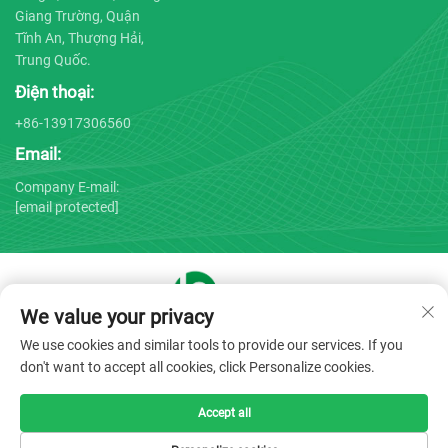
Giang Trường, Quận
Tĩnh An, Thượng Hải,
Trung Quốc.
Điện thoại:
+86-13917306560
Email:
Company E-mail:
[email protected]
We value your privacy
Bản quyền © 2025 bởi Công ty TNHH Thiết bị Y tế Thượng Hải
We use cookies and similar tools to provide our services. If you
Bojin -
Chính sách bảo mật
don't want to accept all cookies, click Personalize cookies.
Accept all