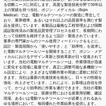
る切断ニーズに対応します。高度な製造技術分野で30年以
上の実績を持つ当社、ボジン・メディカル（Bojin
Medical）では、電動マルチツールソーの製造に専念して
おり、業界標準、あるいはそれ以上の品質基準を満たす製
品を提供しています。各製品は厳格な工程管理および国際
認証取得済みの製造品質管理プロセスを経て、長期間にわ
たって信頼性を維持できるよう設計・製造されています。
業界の専門家からのツール使用フィードバックをもとに、
設計・製造段階から「使いやすさ」と「効率性」を追求し
た電動マルチツールソーを開発することで、ボジン・メデ
ィカルにおけるデザイン革新と技術革新が日々促進されて
います。当社の電動マルチツールソーは、作業環境が迅速
に変化する現場に最適です。真正に調整可能な多機能ツー
ル設定により、さまざまな切断作業や用途に柔軟に対応で
きます。当社は最新の先進技術を統合し、日々その性能を
強化・向上させています。これにより、お客様は自信を持
って、かつより効率的に作業を遂行できます。当社の電動
マルチツールソーは、医療分野における産業用切断、建設
現場、あるいは電動マルチツールソーが必要とされるあら
ゆる場所において、毎回優れた作業結果を提供します。