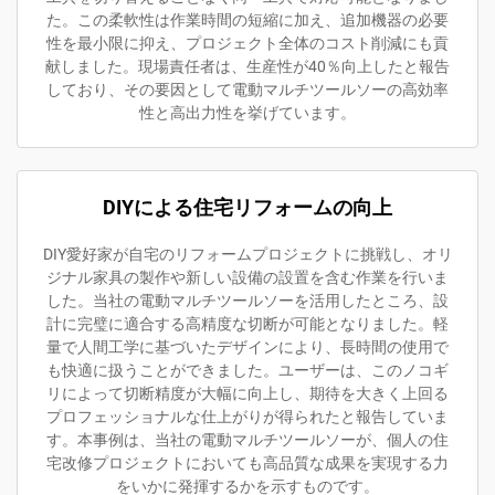
た。この柔軟性は作業時間の短縮に加え、追加機器の必要
性を最小限に抑え、プロジェクト全体のコスト削減にも貢
献しました。現場責任者は、生産性が40％向上したと報告
しており、その要因として電動マルチツールソーの高効率
性と高出力性を挙げています。
DIYによる住宅リフォームの向上
DIY愛好家が自宅のリフォームプロジェクトに挑戦し、オリ
ジナル家具の製作や新しい設備の設置を含む作業を行いま
した。当社の電動マルチツールソーを活用したところ、設
計に完璧に適合する高精度な切断が可能となりました。軽
量で人間工学に基づいたデザインにより、長時間の使用で
も快適に扱うことができました。ユーザーは、このノコギ
リによって切断精度が大幅に向上し、期待を大きく上回る
プロフェッショナルな仕上がりが得られたと報告していま
す。本事例は、当社の電動マルチツールソーが、個人の住
宅改修プロジェクトにおいても高品質な成果を実現する力
をいかに発揮するかを示すものです。