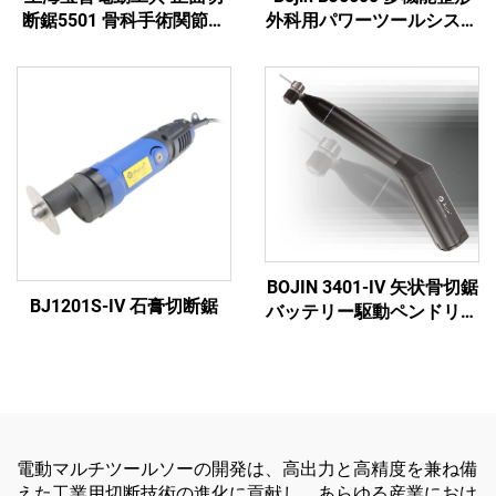
断鋸5501 骨科手術関節外
外科用パワーツールシステ
傷用システム5000
ム オールインワン外科用
ドリル・ソー・ドライバー
（外傷および関節手術用）
BOJIN 3401-IV 矢状骨切鋸
BJ1201S-IV 石膏切断鋸
バッテリー駆動ペンドリル
医療用電動工具 顎顔面・
手・足・小骨手術用
電動マルチツールソーの開発は、高出力と高精度を兼ね備
えた工業用切断技術の進化に貢献し、あらゆる産業におけ