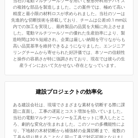
当社の電動マルチツールソーを用いて整形外科用デバイス
の複雑な部品を製造しました。この案件では、極めて高い
精度と最小限の材料ロスが求められました。当社のソーは
先進的な切断技術を搭載しており、チームは公差±0.1 mm以
内での加工を実現し、最終製品の品質を大幅に向上させま
した。電動マルチツールソーの優れた生産効率により、製
造時間は30％短縮され、企業は厳しい納期を守りながらも
高い品質基準を維持できるようになりました。エンジニア
リングチームから寄せられた好評価では、本ソーの信頼性
と操作の容易さが特に強調されており、現在では彼らの生
産ラインにおいて欠かせない存在となっています。
建設プロジェクトの効率化
ある建設会社は、現場でさまざまな素材を切断する際に課
題に直面し、工事の遅延とコスト増加を招いていました。
当社の電動マルチツールソーを工具セットに導入したとこ
ろ、劇的な変化が生まれました。このソーの多機能性によ
り、下地材の木材切断から補強材の金属切断まで、複数の
工具を切り替えることなく同一工具で対応可能となりまし