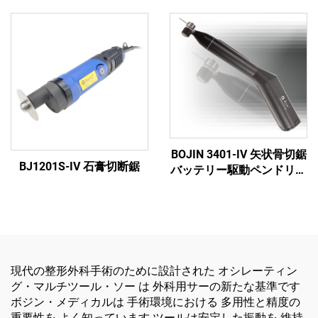
ドリル・ソー・ドライバー
（外傷および関節手術用）
BOJIN 3401-IV 矢状骨切鋸
BJ1201S-IV 石膏切断鋸
バッテリー駆動ペンドリル
医療用電動工具 顎顔面・
手・足・小骨手術用
現代の整形外科手術のために設計された オシレーティン
グ・マルチツール・ソー は 外科用サーの新たな基準です
ボジン・メディカルは 手術環境における 多用性と精度の
重要性を よく知っています ツールは安定した振動を 維持