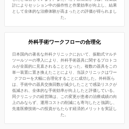
計によりセッション中の操作性と作業効率が向上し、結果
として全体的な治療体験が高まったとの評価が得られまし
た。
外科手術ワークフローの合理化
日本国内の著名な外科クリニックにおいて、振動式マルチ
ツールソーの導入により、外科手術器具に関するプロトコ
ルが全面的に見直されることとなった。複数の器具をこの
単一装置に置き換えたことにより、当該クリニックはワー
クフローを大幅に合理化することに成功した。外科医ら
は、手術中の器具交換回数が減少したことで感染リスクが
低減され、全体的な手術効率が向上したと評価している。
同クリニックの経営陣は、この変更が患者の治療成績の向
上のみならず、運用コストの削減にも寄与したと強調し、
先進医療技術への投資がもたらす経済的メリットを実証し
た。