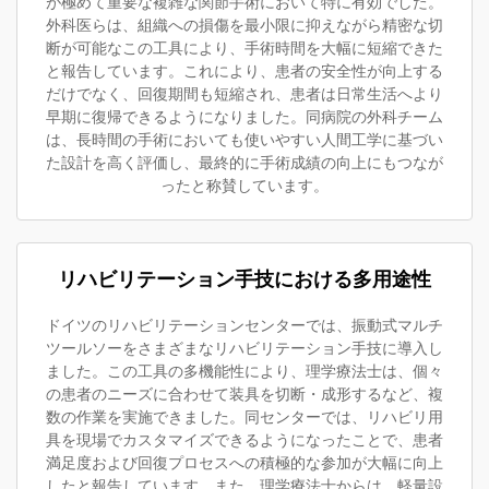
が極めて重要な複雑な関節手術において特に有効でした。
外科医らは、組織への損傷を最小限に抑えながら精密な切
断が可能なこの工具により、手術時間を大幅に短縮できた
と報告しています。これにより、患者の安全性が向上する
だけでなく、回復期間も短縮され、患者は日常生活へより
早期に復帰できるようになりました。同病院の外科チーム
は、長時間の手術においても使いやすい人間工学に基づい
た設計を高く評価し、最終的に手術成績の向上にもつなが
ったと称賛しています。
リハビリテーション手技における多用途性
ドイツのリハビリテーションセンターでは、振動式マルチ
ツールソーをさまざまなリハビリテーション手技に導入し
ました。この工具の多機能性により、理学療法士は、個々
の患者のニーズに合わせて装具を切断・成形するなど、複
数の作業を実施できました。同センターでは、リハビリ用
具を現場でカスタマイズできるようになったことで、患者
満足度および回復プロセスへの積極的な参加が大幅に向上
したと報告しています。また、理学療法士からは、軽量設