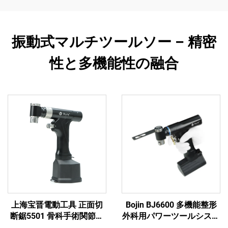
振動式マルチツールソー – 精密
性と多機能性の融合
上海宝晋電動工具 正面切
Bojin BJ6600 多機能整形
断鋸5501 骨科手術関節外
外科用パワーツールシステ
傷用システム5000
ム オールインワン外科用