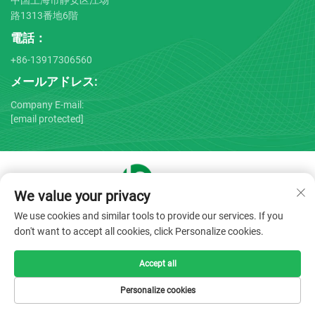
中国上海市静安区江场
路1313番地6階
電話：
+86-13917306560
メールアドレス:
Company E-mail:
[email protected]
We value your privacy
Copyright © 2025 by Shanghai Bojin Medical Instrument Co.,
We use cookies and similar tools to provide our services. If you
Ltd. -
プライバシーポリシー
don't want to accept all cookies, click Personalize cookies.
Accept all
Personalize cookies
HOMEPĒJI
製品
Eメール
電話