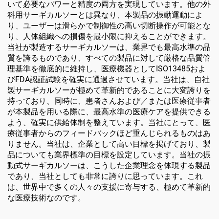
いて必要なパワーと精度の両方を実現しています。他の外
科用サーギカルソーとは異なり、本製品の振動運動によ
り、ユーザーは滑らかで制御性の高い切断操作が可能とな
り、人体組織への損傷を最小限に抑えることができます。
当社が製造するサーギカルソーは、業界でも最高水準の品
質を誇るものであり、すべての製品に対して厳格な品質管
理基準を徹底的に維持し、医療機器としてISO13485およ
びFDA認証試験を確実に通過させています。当社は、自社
製サーギカルソーが極めて革新的であることに大変誇りを
持っており、同時に、患者さんおよび／または医療従事者
が本製品を用いる際に、最高水準の医療ケアを提供できる
よう、確実に供給体制を整えています。当社にとって、医
療従事者からのフィードバックほど重んじられるものはあ
りません。当社は、企業として高い目標を掲げており、製
品についても業界標準の目標を設定しています。当社の振
動式サーギカルソーは、こうした企業理念を体現する製品
であり、当社としても非常に誇りに思っています。これ
は、世界中で多くの人々の支援に寄与する、極めて革新的
な医療技術なのです。