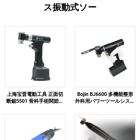
ス振動式ソー
上海宝晋電動工具 正面切
Bojin BJ6600 多機能整形
断鋸5501 骨科手術関節外
外科用パワーツールシステ
傷用システム5000
ム オールインワン外科用
ドリル・ソー・ドライバー
（外傷および関節手術用）