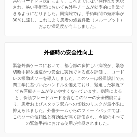
具のコードレス設計により、これまでにない操作性が実現
され、狭い手術室においても外科チームが効率的に作業で
きるようになりました。同病院では、手術時間の短縮率が
30％に達し、これにより患者の処置件数（スループット）
および満足度が向上しました。
外傷時の安全性向上
緊急外傷ケースにおいて、都心部の多忙しい病院が、緊急
切断手術を迅速かつ安全に実施できる点を評価し、コード
レス振動式ソーを導入しました。このソーは軽量設計で人
間工学に基づいたハンドルを備えており、緊迫した状況下
でも医療チームが使いやすくなっています。病院による
と、保護ブレードガードを含むこのソーの安全機能によ
り、患者およびスタッフ双方への怪我のリスクが最小限に
抑えられました。外傷チームからのフィードバックでは、
このソーの信頼性と有効性が高く評価され、今後のすべて
の緊急手術における使用が推奨されました。