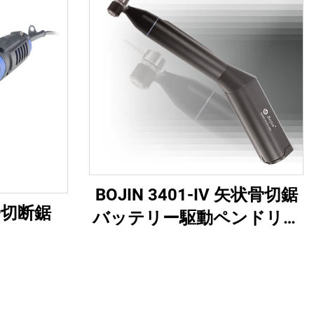
BOJIN 3401-IV 矢状骨切鋸
石膏切断鋸
バッテリー駆動ペンドリル
医療用電動工具 顎顔面・
手・足・小骨手術用