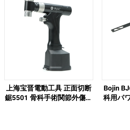
上海宝晋電動工具 正面切断
Bojin
鋸5501 骨科手術関節外傷用
科用パ
システム5000
オール
ル・ソ
傷お