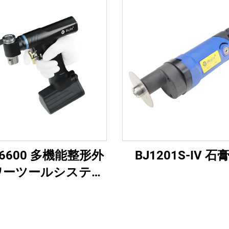
 BJ6600 多機能整形外
BJ1201S-IV 
ワーツールシステム
インワン外科用ドリ
ー・ドライバー（外
よび関節手術用）