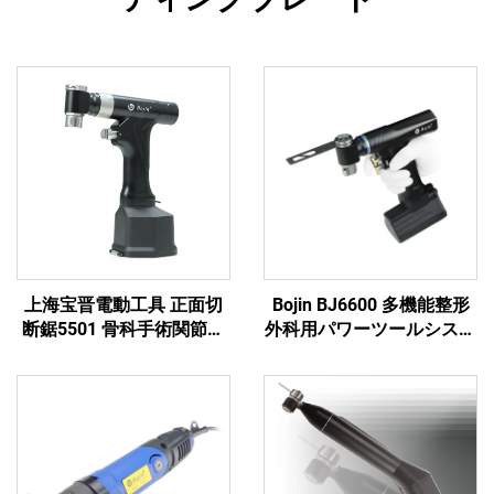
上海宝晋電動工具 正面切
Bojin BJ6600 多機能整形
断鋸5501 骨科手術関節外
外科用パワーツールシステ
傷用システム5000
ム オールインワン外科用
ドリル・ソー・ドライバー
（外傷および関節手術用）