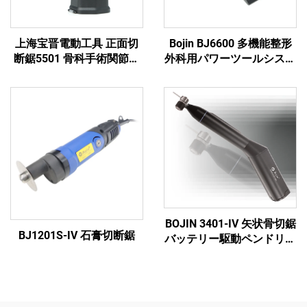
上海宝晋電動工具 正面切
Bojin BJ6600 多機能整形
断鋸5501 骨科手術関節外
外科用パワーツールシステ
傷用システム5000
ム オールインワン外科用
ドリル・ソー・ドライバー
（外傷および関節手術用）
BOJIN 3401-IV 矢状骨切鋸
BJ1201S-IV 石膏切断鋸
バッテリー駆動ペンドリル
医療用電動工具 顎顔面・
手・足・小骨手術用