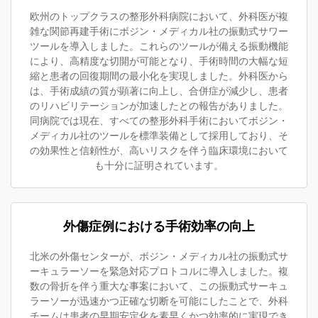
欧州のトップクラスの整形外科病院において、外科医が複
雑な関節再建手術にボジン・メディカル社の振動式サワー
ツールを導入しました。これらのツールが備える振動機能
により、高精度な切開が可能となり、手術時間の大幅な短
縮と患者の回復期間の最小化を実現しました。外科医から
は、手術成績の質が顕著に向上し、合併症が減少し、患者
のリハビリテーションが加速したとの報告がありました。
同病院では現在、すべての整形外科手術においてボジン・
メディカル社のツールを標準装備として採用しており、そ
の効果性と信頼性が、高いリスクを伴う臨床環境において
も十分に証明されています。
外傷症例における手術効率の向上
北米の外傷センターが、ボジン・メディカル社の振動式サ
ーキュラーソーを緊急対応プロトコルに導入しました。複
数の骨折を伴う重大な事案において、この振動式サーキュ
ラーソーが迅速かつ正確な切断を可能にしたことで、外科
チームは患者の早期安定化を素早くかつ効率的に実現でき