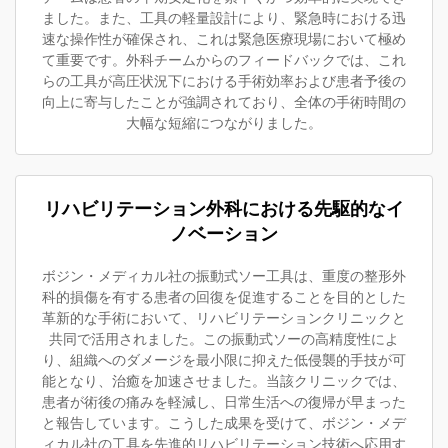
ました。また、工具の軽量設計により、緊急時における迅
速な操作性が確保され、これは緊急医療現場において極め
て重要です。外科チームからのフィードバックでは、これ
らの工具が高圧状況下における手術効率および患者予後の
向上に寄与したことが強調されており、全体の手術時間の
大幅な短縮につながりました。
リハビリテーション外科における先駆的なイ
ノベーション
ボジン・メディカル社の振動式ソー工具は、重度の整形外
科的損傷を有する患者の回復を促進することを目的とした
革新的な手術において、リハビリテーションクリニックと
共同で活用されました。この振動式ソーの高精度性によ
り、組織へのダメージを最小限に抑えた低侵襲的手技が可
能となり、治癒を加速させました。当該クリニックでは、
患者が術後の痛みを軽減し、日常生活への復帰が早まった
と報告しています。こうした成果を受けて、ボジン・メデ
ィカル社の工具を先進的リハビリテーション技術へ応用す