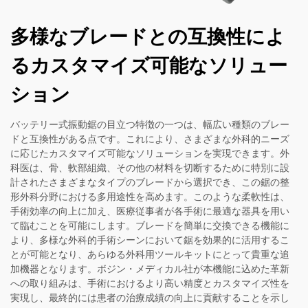
多様なブレードとの互換性によ
るカスタマイズ可能なソリュー
ション
バッテリー式振動鋸の目立つ特徴の一つは、幅広い種類のブレー
ドと互換性がある点です。これにより、さまざまな外科的ニーズ
に応じたカスタマイズ可能なソリューションを実現できます。外
科医は、骨、軟部組織、その他の材料を切断するために特別に設
計されたさまざまなタイプのブレードから選択でき、この鋸の整
形外科分野における多用途性を高めます。このような柔軟性は、
手術効率の向上に加え、医療従事者が各手術に最適な器具を用い
て臨むことを可能にします。ブレードを簡単に交換できる機能に
より、多様な外科的手術シーンにおいて鋸を効果的に活用するこ
とが可能となり、あらゆる外科用ツールキットにとって貴重な追
加機器となります。ボジン・メディカル社が本機能に込めた革新
への取り組みは、手術におけるより高い精度とカスタマイズ性を
実現し、最終的には患者の治療成績の向上に貢献することを示し