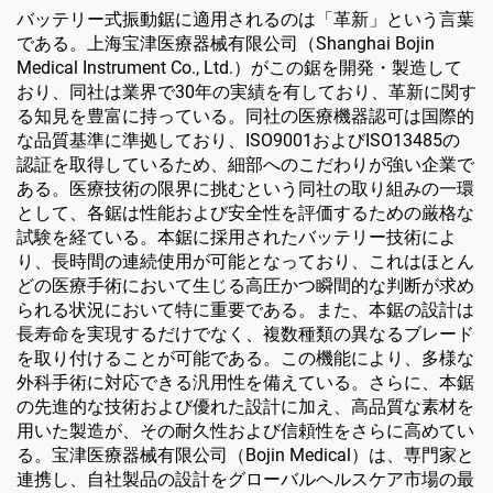
バッテリー式振動鋸に適用されるのは「革新」という言葉
である。上海宝津医療器械有限公司（Shanghai Bojin
Medical Instrument Co., Ltd.）がこの鋸を開発・製造して
おり、同社は業界で30年の実績を有しており、革新に関す
る知見を豊富に持っている。同社の医療機器認可は国際的
な品質基準に準拠しており、ISO9001およびISO13485の
認証を取得しているため、細部へのこだわりが強い企業で
ある。医療技術の限界に挑むという同社の取り組みの一環
として、各鋸は性能および安全性を評価するための厳格な
試験を経ている。本鋸に採用されたバッテリー技術によ
り、長時間の連続使用が可能となっており、これはほとん
どの医療手術において生じる高圧かつ瞬間的な判断が求め
られる状況において特に重要である。また、本鋸の設計は
長寿命を実現するだけでなく、複数種類の異なるブレード
を取り付けることが可能である。この機能により、多様な
外科手術に対応できる汎用性を備えている。さらに、本鋸
の先進的な技術および優れた設計に加え、高品質な素材を
用いた製造が、その耐久性および信頼性をさらに高めてい
る。宝津医療器械有限公司（Bojin Medical）は、専門家と
連携し、自社製品の設計をグローバルヘルスケア市場の最