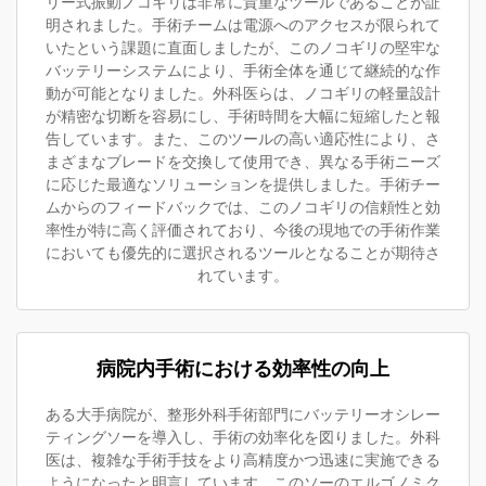
リー式振動ノコギリは非常に貴重なツールであることが証
明されました。手術チームは電源へのアクセスが限られて
いたという課題に直面しましたが、このノコギリの堅牢な
バッテリーシステムにより、手術全体を通じて継続的な作
動が可能となりました。外科医らは、ノコギリの軽量設計
が精密な切断を容易にし、手術時間を大幅に短縮したと報
告しています。また、このツールの高い適応性により、さ
まざまなブレードを交換して使用でき、異なる手術ニーズ
に応じた最適なソリューションを提供しました。手術チー
ムからのフィードバックでは、このノコギリの信頼性と効
率性が特に高く評価されており、今後の現地での手術作業
においても優先的に選択されるツールとなることが期待さ
れています。
病院内手術における効率性の向上
ある大手病院が、整形外科手術部門にバッテリーオシレー
ティングソーを導入し、手術の効率化を図りました。外科
医は、複雑な手術手技をより高精度かつ迅速に実施できる
ようになったと明言しています。このソーのエルゴノミク