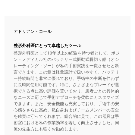
アドリアン・コール
整形外科医にとって卓越したツール
整形外科医として10年以上の経験を持つ者として、ボジ
ン・メディカル社のバッテリー式振動式骨切り鋸（オシ
レーティング・ソー）が私の手術実践を一変させたと断
言できます。この鋸は軽量設計で扱いやすく、バッテリ
ー持続時間も非常に優れており、手術中の中断を伴わず
に長時間使用可能です。特に、さまざまなブレードが選
択できる点に高い評価を置いており、患者ごとの具体的
なニーズに応じて手術アプローチを柔軟にカスタマイズ
できます。また、安全機能も充実しており、手術中の安
心感をさらに高め、私自身およびチームメンバーの安全
を確実に守ってくれます。総合的に見て、この器具は手
術室における私の作業効率を著しく向上させました。同
僚の先生方にも強くお勧めします。