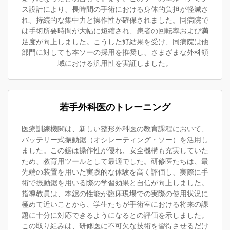
ス設計により、長時間の手術における身体的負担が軽減さ
れ、持続的な集中力と操作性が確保されました。同病院で
は手術所要時間が大幅に短縮され、患者の回転率および満
足度が向上しました。こうした好結果を受け、同病院は他
部門に対しても本ソーの採用を推奨し、さまざまな外科領
域における汎用性を実証しました。
若手外科医のトレーニング
医療訓練機関は、新しい整形外科医の教育課程において、
バッテリー式振動鋸（オシレーティング・ソー）を活用し
ました。この鋸は操作性が優れ、安全機構も充実していた
ため、教育用ツールとして最適でした。研修医たちは、最
先端の装置を用いた実践的な体験を高く評価し、実際に手
術で振動鋸を用いる際の学習効果と自信が向上しました。
指導教員は、本鋸の性能が臨床現場での実際の使用状況に
極めて近いことから、学生たちが手術室における将来の課
題に十分に対応できるようになるとの評価を示しました。
この取り組みは、研修医に不可欠な技術を習得させるだけ