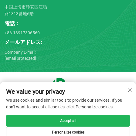
中国上海市静安区江场
路1313番地6階
電話：
+86-13917306560
メールアドレス:
Company E-mail:
[email protected]
We value your privacy
Copyright © 2025 by Shanghai Bojin Medical Instrument Co.,
We use cookies and similar tools to provide our services. If you
Ltd. -
プライバシーポリシー
don't want to accept all cookies, click Personalize cookies.
Accept all
Personalize cookies