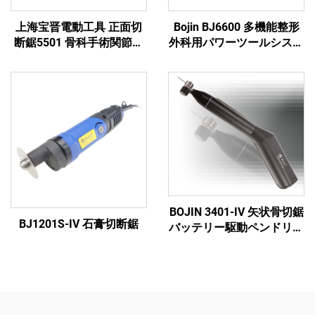
上海宝晋電動工具 正面切
Bojin BJ6600 多機能整形
断鋸5501 骨科手術関節外
外科用パワーツールシステ
傷用システム5000
ム オールインワン外科用
ドリル・ソー・ドライバー
（外傷および関節手術用）
BOJIN 3401-IV 矢状骨切鋸
BJ1201S-IV 石膏切断鋸
バッテリー駆動ペンドリル
医療用電動工具 顎顔面・
手・足・小骨手術用