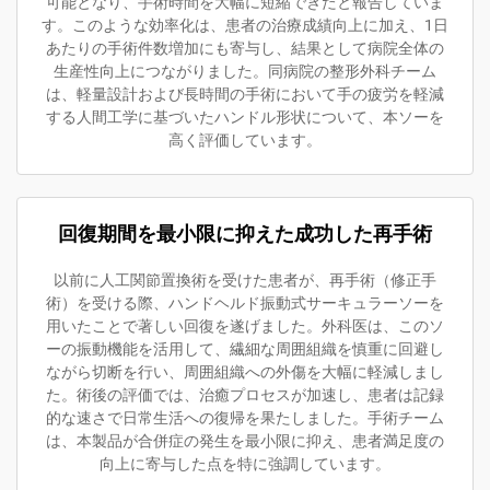
可能となり、手術時間を大幅に短縮できたと報告していま
す。このような効率化は、患者の治療成績向上に加え、1日
あたりの手術件数増加にも寄与し、結果として病院全体の
生産性向上につながりました。同病院の整形外科チーム
は、軽量設計および長時間の手術において手の疲労を軽減
する人間工学に基づいたハンドル形状について、本ソーを
高く評価しています。
回復期間を最小限に抑えた成功した再手術
以前に人工関節置換術を受けた患者が、再手術（修正手
術）を受ける際、ハンドヘルド振動式サーキュラーソーを
用いたことで著しい回復を遂げました。外科医は、このソ
ーの振動機能を活用して、繊細な周囲組織を慎重に回避し
ながら切断を行い、周囲組織への外傷を大幅に軽減しまし
た。術後の評価では、治癒プロセスが加速し、患者は記録
的な速さで日常生活への復帰を果たしました。手術チーム
は、本製品が合併症の発生を最小限に抑え、患者満足度の
向上に寄与した点を特に強調しています。