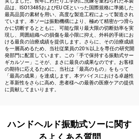
実しました。長年にわたり工学的に洗練を重ねられた本製
品は、ISO13485およびEU CEといった国際規格に準拠した
最高品質の素材を用い、高度な製造工程によって製造され
ています。本ソーは振動機構により、極めて精密かつ滑ら
かに切断するとともに、可能な限り最大限の切断効率を実
現し、周囲組織への損傷を最小限に抑え、外科的手術にお
ける最良の治療成績を提供します。さらに、その治療成績
を一層高めるため、当社従業員の20％以上を専任の研究開
発部門に配置しています。この「手で保持する振動式サー
ギカルソー」こそが、まさに最良の成果なのです。お客様
の期待に応えるために、当社は「最高のもの」をもって
「最高の成果」を達成します。本デバイスにおける卓越性
と革新性をさらに高め、患者様への最善の医療ケアの提供
に貢献してまいります。
ハンドヘルド振動式ソーに関す
るよくある質問