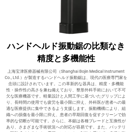
ハンドヘルド振動鋸の比類なき
精度と多機能性
上海宝津医療器械有限公司（Shanghai Bojin Medical Instrument
Co., Ltd.）が製造するハンドヘルド振動鋸は、現代の医療専門家を
念頭に設計されています。この革新的な器具は、精度・多機能
性・操作性の高さを兼ね備えており、整形外科手術において不可
欠な医療機器です。軽量設計と人間工学に基づいたグリップによ
り、長時間の使用でも疲労を最小限に抑え、外科医が患者への最
適な医療提供に集中できるよう支援します。振動機構により、組
織への損傷を最小限に抑え、患者の早期回復を促すクリーンで効
率的な切断が可能です。さらに、本鋸は各種ブレードと互換性が
あり、さまざまな手術状況への対応が容易です。また、バッテリ