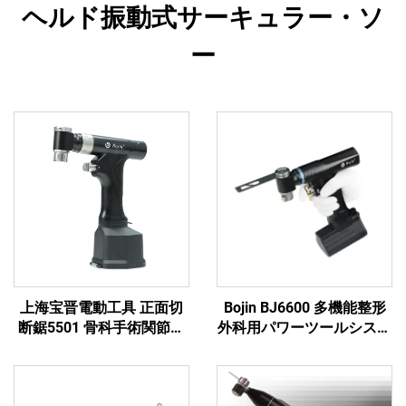
ヘルド振動式サーキュラー・ソ
ー
上海宝晋電動工具 正面切
Bojin BJ6600 多機能整形
断鋸5501 骨科手術関節外
外科用パワーツールシステ
傷用システム5000
ム オールインワン外科用
ドリル・ソー・ドライバー
（外傷および関節手術用）