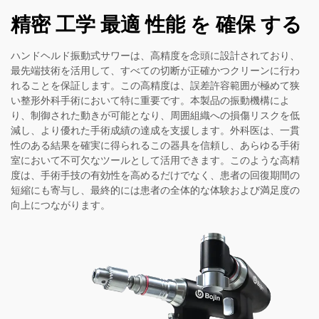
精密 工学 最適 性能 を 確保 する
ハンドヘルド振動式サワーは、高精度を念頭に設計されており、
最先端技術を活用して、すべての切断が正確かつクリーンに行わ
れることを保証します。この高精度は、誤差許容範囲が極めて狭
い整形外科手術において特に重要です。本製品の振動機構によ
り、制御された動きが可能となり、周囲組織への損傷リスクを低
減し、より優れた手術成績の達成を支援します。外科医は、一貫
性のある結果を確実に得られるこの器具を信頼し、あらゆる手術
室において不可欠なツールとして活用できます。このような高精
度は、手術手技の有効性を高めるだけでなく、患者の回復期間の
短縮にも寄与し、最終的には患者の全体的な体験および満足度の
向上につながります。