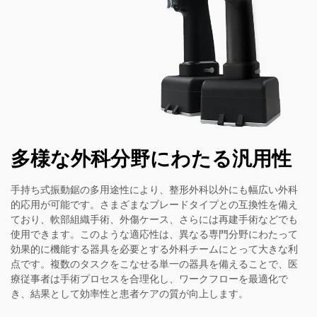
多様な外科分野にわたる汎用性
手持ち式振動鋸の多用途性により、整形外科以外にも幅広い外科
的応用が可能です。さまざまなブレードタイプとの互換性を備え
ており、軟部組織手術、外傷ケース、さらには再建手術などでも
使用できます。このような適応性は、異なる専門分野にわたって
効果的に機能する器具を必要とする外科チームにとって大きな利
点です。複数のタスクをこなせる単一の器具を備えることで、医
療従事者は手術プロセスを合理化し、ワークフローを最適化で
き、結果として効率性と患者ケアの質が向上します。