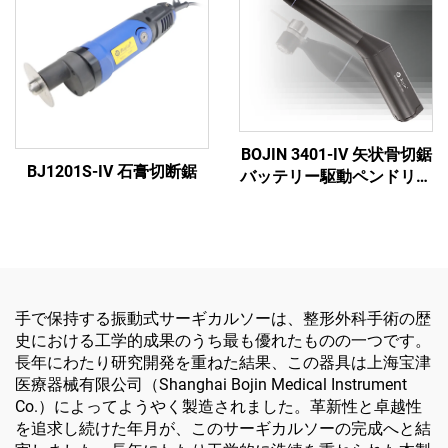
BOJIN 3401-IV 矢状骨切鋸
BJ1201S-IV 石膏切断鋸
バッテリー駆動ペンドリル
医療用電動工具 顎顔面・
手・足・小骨手術用
手で保持する振動式サーギカルソーは、整形外科手術の歴
史における工学的成果のうち最も優れたものの一つです。
長年にわたり研究開発を重ねた結果、この器具は上海宝津
医療器械有限公司（Shanghai Bojin Medical Instrument
Co.）によってようやく製造されました。革新性と卓越性
を追求し続けた年月が、このサーギカルソーの完成へと結