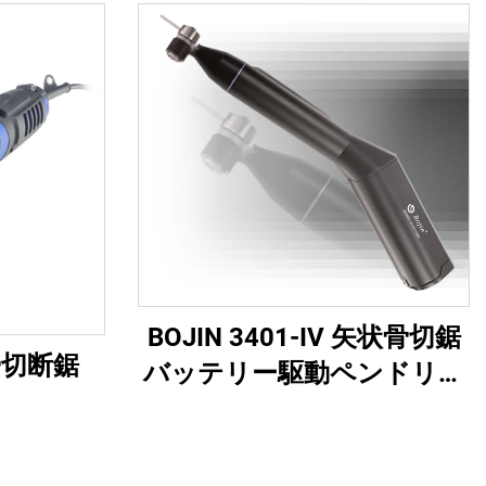
BOJIN 3401-IV 矢状骨切鋸
石膏切断鋸
バッテリー駆動ペンドリル
医療用電動工具 顎顔面・
手・足・小骨手術用