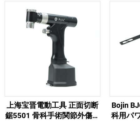
上海宝晋電動工具 正面切断
Bojin
鋸5501 骨科手術関節外傷用
科用パ
システム5000
オール
ル・ソ