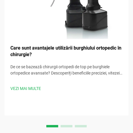
Care sunt avantajele utilizării burghiului ortopedic în
chirurgie?
De ce se bazează chirurgii ortopedi de top pe burghiele
ortopedice avansate? Descoperiți beneficiile preciziei, vitezei,
siguranței și controlului infecțiilor. Descărcați acum cele mai
bune practici chirurgicale.
VEZI MAI MULTE