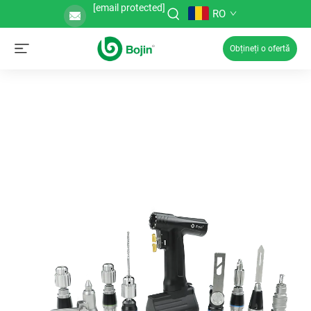
[email protected]
RO
Obțineți o ofertă