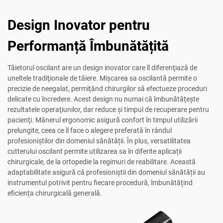
Design Inovator pentru
Performanță Îmbunătățită
Tăietorul oscilant are un design inovator care îl diferenţiază de
uneltele tradiţionale de tăiere. Mişcarea sa oscilantă permite o
precizie de neegalat, permiţând chirurgilor să efectueze proceduri
delicate cu încredere. Acest design nu numai că îmbunătăţeşte
rezultatele operaţiunilor, dar reduce şi timpul de recuperare pentru
pacienţi. Mânerul ergonomic asigură confort în timpul utilizării
prelungite, ceea ce îl face o alegere preferată în rândul
profesioniștilor din domeniul sănătății. În plus, versatilitatea
cutterului oscilant permite utilizarea sa în diferite aplicații
chirurgicale, de la ortopedie la regimuri de reabilitare. Această
adaptabilitate asigură că profesioniștii din domeniul sănătății au
instrumentul potrivit pentru fiecare procedură, îmbunătățind
eficiența chirurgicală generală.