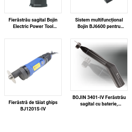
Fierăstrău sagital Bojin
Sistem multifuncțional
Electric Power Tool
Bojin BJ6600 pentru
Shanghai 5501 pentru
instrumente ortopedice,
sistemul ortopedic de
aparat chirurgical
chirurgie articulară și
universal pentru găurit,
traumatisme 5000
tăiat și strâns șuruburi,
pentru chirurgie
traumatică și articulară
BOJIN 3401-IV Ferăstrău
Fierăstră de tăiat ghips
sagital cu baterie,
BJ1201S-IV
șurubelniță stilou,
instrumente chirurgicale
electrice pentru chirurgia
maxilofacială, a mâinii, a