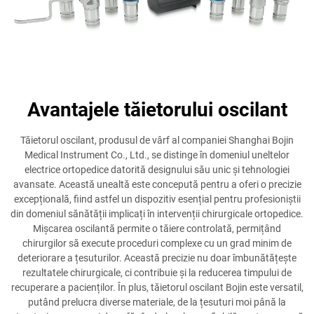
Avantajele tăietorului oscilant
Tăietorul oscilant, produsul de vârf al companiei Shanghai Bojin
Medical Instrument Co., Ltd., se distinge în domeniul uneltelor
electrice ortopedice datorită designului său unic și tehnologiei
avansate. Această unealtă este concepută pentru a oferi o precizie
excepțională, fiind astfel un dispozitiv esențial pentru profesioniștii
din domeniul sănătății implicați în intervenții chirurgicale ortopedice.
Mișcarea oscilantă permite o tăiere controlată, permițând
chirurgilor să execute proceduri complexe cu un grad minim de
deteriorare a țesuturilor. Această precizie nu doar îmbunătățește
rezultatele chirurgicale, ci contribuie și la reducerea timpului de
recuperare a pacienților. În plus, tăietorul oscilant Bojin este versatil,
putând prelucra diverse materiale, de la țesuturi moi până la