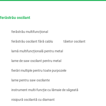
ferăstrău oscilant
ferăstrău multifuncțional
ferăstrău oscilant fără cablu
tăietor oscilant
lamă multifuncțională pentru metal
lame de saw oscilant pentru metal
fierări multiple pentru toate purpozele
lame pentru saw oscilante
instrument multi-funcție cu lămaie de săgeată
nisipură oscilantă cu diamant