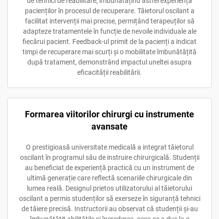
de tehnici de reabilitare, îmbunătățind astfel experiența
pacienților în procesul de recuperare. Tăietorul oscilant a
facilitat intervenții mai precise, permițând terapeuților să
adapteze tratamentele în funcție de nevoile individuale ale
fiecărui pacient. Feedback-ul primit de la pacienți a indicat
timpi de recuperare mai scurți și o mobilitate îmbunătățită
după tratament, demonstrând impactul uneltei asupra
eficacității reabilitării.
Formarea viitorilor chirurgi cu instrumente
avansate
O prestigioasă universitate medicală a integrat tăietorul
oscilant în programul său de instruire chirurgicală. Studenții
au beneficiat de experiență practică cu un instrument de
ultimă generație care reflectă scenariile chirurgicale din
lumea reală. Designul prietos utilizatorului al tăietorului
oscilant a permis studenților să exerseze în siguranță tehnici
de tăiere precisă. Instructorii au observat că studenții și-au
îmbunătățit abilitățile și încrederea, ceea ce a dus la o