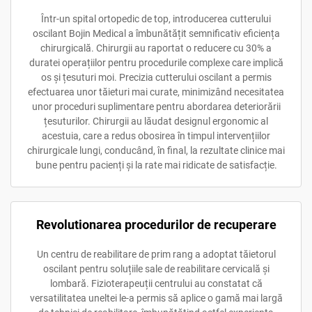
Într-un spital ortopedic de top, introducerea cutterului
oscilant Bojin Medical a îmbunătățit semnificativ eficiența
chirurgicală. Chirurgii au raportat o reducere cu 30% a
duratei operațiilor pentru procedurile complexe care implică
os și țesuturi moi. Precizia cutterului oscilant a permis
efectuarea unor tăieturi mai curate, minimizând necesitatea
unor proceduri suplimentare pentru abordarea deteriorării
țesuturilor. Chirurgii au lăudat designul ergonomic al
acestuia, care a redus obosirea în timpul intervențiilor
chirurgicale lungi, conducând, în final, la rezultate clinice mai
bune pentru pacienți și la rate mai ridicate de satisfacție.
Revolutionarea procedurilor de recuperare
Un centru de reabilitare de prim rang a adoptat tăietorul
oscilant pentru soluțiile sale de reabilitare cervicală și
lombară. Fizioterapeuții centrului au constatat că
versatilitatea uneltei le-a permis să aplice o gamă mai largă