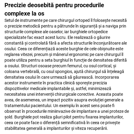
Precizie deosebită pentru procedurile
complexe la os
Setul de instrumente pe care chirurgul ortoped îl folosește necesită
o precizie metodică pentru a pătrunde în siguranță și a naviga prin
structurile complexe ale oaselor, iar burghiele ortopedice
specializate fac exact acest lucru. Ele realizează o găurire
constantă și controlată fără a afecta structurile înconjurătoare ale
osului. Ceea ce diferențiază aceste burghie de cele obișnuite este
reglarea vitezei, precum și mânerul ergonomic pe care chirurgul îl
poate utiliza pentru a seta burghiul în funcție de densitatea diferită
a osului. Structuri osoase precum femurul, cu osul cortical, și
coloana vertebrală, cu osul spongios, ajută chirurgul să înțeleagă
densitatea osului în care urmează să găurească. Incorporarea
acestor instrumente în practica clinică sporește precizia
dispozitivelor medicale implantabile și, astfel, minimizează
necesitatea unei intervenții chirurgicale corective. Aceasta poate
avea, de asemenea, un impact pozitiv asupra evoluției generale a
tratamentului pacientului. Un exemplu în acest sens poate fi
observat în procedurile miniinvazive de implantare a unei proteze de
șold. Burghiele pot realiza găuri pilot pentru fixarea implanturilor,
ceea ce poate face o diferență semnificativă în ceea ce privește
stabilitatea generală a implanturilor și viteza recuperării.