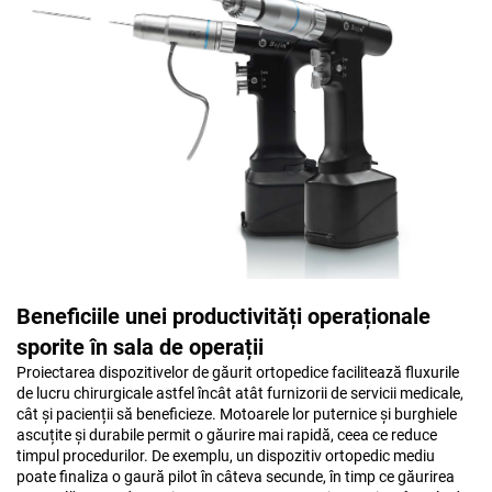
Beneficiile unei productivități operaționale
sporite în sala de operații
Proiectarea dispozitivelor de găurit ortopedice facilitează fluxurile
de lucru chirurgicale astfel încât atât furnizorii de servicii medicale,
cât și pacienții să beneficieze. Motoarele lor puternice și burghiele
ascuțite și durabile permit o găurire mai rapidă, ceea ce reduce
timpul procedurilor. De exemplu, un dispozitiv ortopedic mediu
poate finaliza o gaură pilot în câteva secunde, în timp ce găurirea