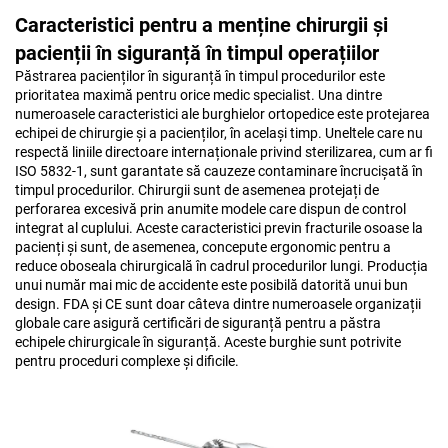
Caracteristici pentru a menține chirurgii și
pacienții în siguranță în timpul operațiilor
Păstrarea pacienților în siguranță în timpul procedurilor este
prioritatea maximă pentru orice medic specialist. Una dintre
numeroasele caracteristici ale burghielor ortopedice este protejarea
echipei de chirurgie și a pacienților, în același timp. Uneltele care nu
respectă liniile directoare internaționale privind sterilizarea, cum ar fi
ISO 5832-1, sunt garantate să cauzeze contaminare încrucișată în
timpul procedurilor. Chirurgii sunt de asemenea protejați de
perforarea excesivă prin anumite modele care dispun de control
integrat al cuplului. Aceste caracteristici previn fracturile osoase la
pacienți și sunt, de asemenea, concepute ergonomic pentru a
reduce oboseala chirurgicală în cadrul procedurilor lungi. Producția
unui număr mai mic de accidente este posibilă datorită unui bun
design. FDA și CE sunt doar câteva dintre numeroasele organizații
globale care asigură certificări de siguranță pentru a păstra
echipele chirurgicale în siguranță. Aceste burghie sunt potrivite
pentru proceduri complexe și dificile.