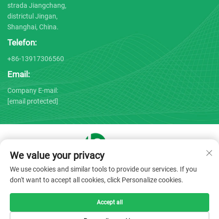
strada Jiangchang,
districtul Jingan,
Shanghai, China.
Telefon:
+86-13917306560
Email:
Company E-mail:
[email protected]
We value your privacy
Drepturi de autor © 2025 de către Shanghai Bojin Medical
We use cookies and similar tools to provide our services. If you
Instrument Co., Ltd. -
Politica de confidențialitate
don't want to accept all cookies, click Personalize cookies.
Accept all