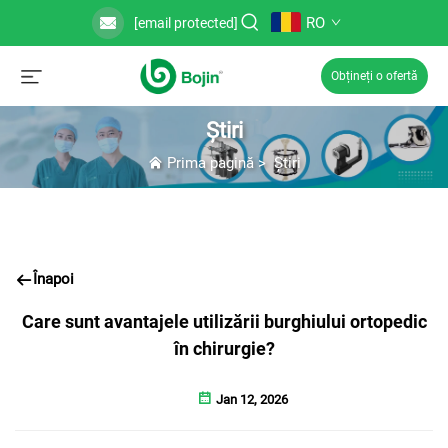
RO
[email protected]
Obțineți o ofertă
Știri
Prima pagină
>
Știri
Înapoi
Care sunt avantajele utilizării burghiului ortopedic
în chirurgie?
Jan 12, 2026