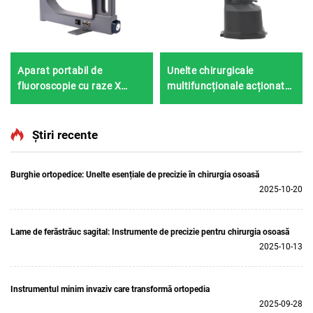
Aparat portabil de
Unelte chirurgicale
fluoroscopie cu raze X
multifuncționale acționate
Shanghai Bojin BJI-2J2
de baterie BOJIN SYSTEM
5600 pentru chirurgia
osoasă
Știri recente
Burghie ortopedice: Unelte esențiale de precizie în chirurgia osoasă
2025-10-20
Lame de ferăstrăuc sagital: Instrumente de precizie pentru chirurgia osoasă
2025-10-13
Instrumentul minim invaziv care transformă ortopedia
2025-09-28