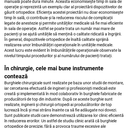
manuală poate dura minute. Aceasta economisește timp în sala de
operație și reprezintă un exemplu clar al proiectării dispozitivelor de
găurit ortopedice. Eficiența acestei proiectări nu doar economisește
timp în sală, ci contribuie și la reducerea riscului de complicații
legate de anestezie și permite unităților medicale să fie mai eficiente
în sala de operație. Astfel se poate trata un număr mai mare de
pacienți și se ajută unitățile să mențină o calitate ridicată a îngrijirii.
În general, dispozitivele ortopedice de înaltă calitate sprijină
realizarea unor îmbunătățiri operaționale în unitățile medicale.
Acest lucru este evident în îmbunătățirile operaționale observate la
nivelul timpului procedurilor și al numărului de pacienți tratați.
În chirurgie, cele mai bune instrumente
contează
Burghiele chirurgicale sunt realizate pe baza unor studii de montare,
iar cercetarea efectuată de ingineri și profesioniști medicali este
creată și implementată în mod colaborativ în burghiele fabricate de
producătorii de top din industrie. După ce aceste burghie sunt
realizate, inginerii și chirurgii ortopedi ai producătorilor de top
lucrează încă și mai strâns înainte ca să fie adăugate noi dovezi.
Sunt publicate studii care demonstrează utilizarea lor clinic eficientă
în reducerea erorilor. Un astfel de studiu clinic arată că burghiele
ortopedice de precizie, fără a provoca traume excesive ale