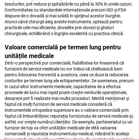
țesuturilor, pot reduce și spitalizările cu până la 30% în unele cazuri.
Conformitatea cu standardele internaționale precum ISO și FDA
dispune de o dovadă și mai solidă în sprijinul acestor burghie.
Atunci când chirurgii aleg aceste instrumente, optează pentru
practicile cele mai eficiente, dovedite prin dovezi și ghiduri
chirurgicale, echilibrând o îngrijire excelentă cu practica clinică.
Valoare comercială pe termen lung pentru
unitățile medicale
Dintr-o perspectivă pur comercială, fiabilitatea lor înseamnă că
furnizorii de servicii medicale nu vor trebui să cheltuiască bani
pentru înlocuirea frecventă a acestora, ceea ce duce la reducerea
costurilor pe termen lung ale echipamentelor. De asemenea, precum
în cazul altor instrumente medicale, capacitatea de a efectua
procesele de lucru mai rapid poate crește veniturile operaționale,
deoarece pot fi realizate mai multe proceduri. Merită menționat și
faptul că mulți furnizori de servicii medicale consideră că
instrumentele ortopedice superioare au o valoare comercială prin
faptul că îmbunătățesc reputația furnizorului de servicii medicale și,
astfel, vor crește numărul clienților. De exemplu, parteneriatul cu un
furnizor de top va oferi unităților medicale de elită valoarea
comercială și reputația instrumentului medical, ridicând în același