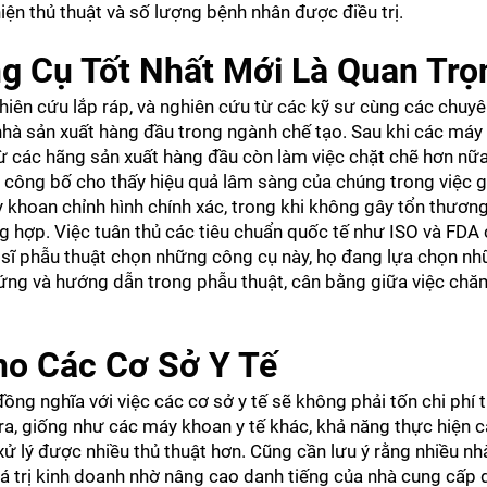
 hiện thủ thuật và số lượng bệnh nhân được điều trị.
g Cụ Tốt Nhất Mới Là Quan Trọ
iên cứu lắp ráp, và nghiên cứu từ các kỹ sư cùng các chuyê
nhà sản xuất hàng đầu trong ngành chế tạo. Sau khi các máy
từ các hãng sản xuất hàng đầu còn làm việc chặt chẽ hơn nữa
ông bố cho thấy hiệu quả lâm sàng của chúng trong việc gi
 khoan chỉnh hình chính xác, trong khi không gây tổn thươn
g hợp. Việc tuân thủ các tiêu chuẩn quốc tế như ISO và FDA
 sĩ phẫu thuật chọn những công cụ này, họ đang lựa chọn 
ng và hướng dẫn trong phẫu thuật, cân bằng giữa việc chă
ho Các Cơ Sở Y Tế
đồng nghĩa với việc các cơ sở y tế sẽ không phải tốn chi phí
i ra, giống như các máy khoan y tế khác, khả năng thực hiện c
ử lý được nhiều thủ thuật hơn. Cũng cần lưu ý rằng nhiều n
iá trị kinh doanh nhờ nâng cao danh tiếng của nhà cung cấp dị