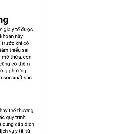
ng
n gia y tế được
 khoan này
 trước khi có
ảm thiểu sai
g mô thừa, còn
 cũng có thêm
những phương
m sóc xuất sắc
 thay thế thường
ác quy trình
hà cung cấp dịch
ch vụ y tế, từ