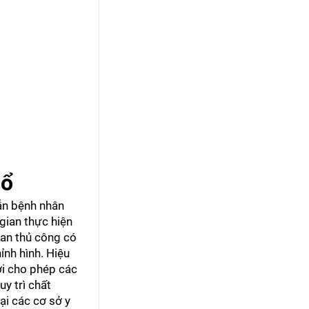
mổ
lẫn bệnh nhân
gian thực hiện
oan thủ công có
ỉnh hình. Hiệu
ời cho phép các
y trì chất
ại các cơ sở y