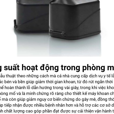
ng suất hoạt động trong phòng 
phẫu thuật theo những cách mà cả nhà cung cấp dịch vụ y tế 
bén và bền giúp giảm thời gian khoan, từ đó rút ngắn thời 
hể hoàn thành lỗ dẫn hướng trong vài giây, trong khi việc kh
 phòng mổ và là minh chứng rõ ràng cho thiết kế máy khoan ch
 mổ mà còn giúp giảm nguy cơ biến chứng do gây mê, đồng th
p tiếp nhận được nhiều bệnh nhân hơn và hỗ trợ các cơ sở du
h chất lượng cao góp phần đạt được sự cải thiện vận hành t