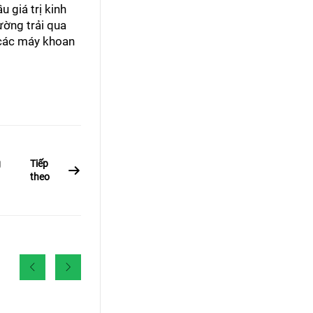
 giá trị kinh
ường trải qua
n các máy khoan
g
Tiếp
theo