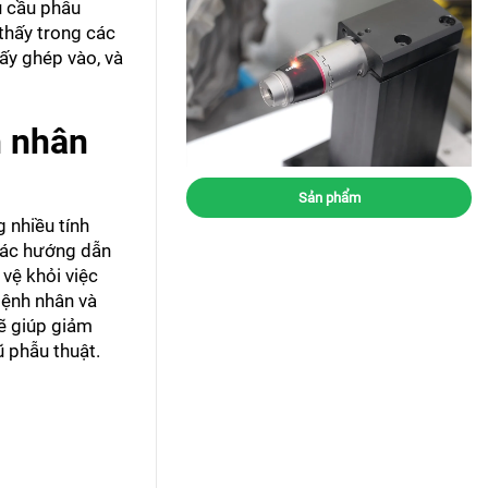
u cầu phẫu
 thấy trong các
cấy ghép vào, và
h nhân
Sản phẩm
 nhiều tính
các hướng dẫn
vệ khỏi việc
bệnh nhân và
sẽ giúp giảm
 phẫu thuật.