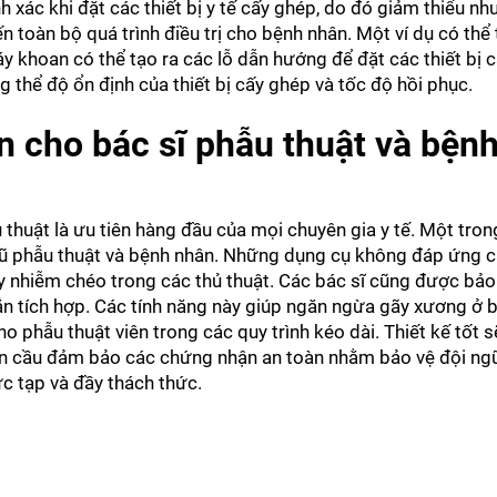
xác khi đặt các thiết bị y tế cấy ghép, do đó giảm thiểu nh
n toàn bộ quá trình điều trị cho bệnh nhân. Một ví dụ có thể
y khoan có thể tạo ra các lỗ dẫn hướng để đặt các thiết bị 
ng thể độ ổn định của thiết bị cấy ghép và tốc độ hồi phục.
n cho bác sĩ phẫu thuật và bện
huật là ưu tiên hàng đầu của mọi chuyên gia y tế. Một trong
ngũ phẫu thuật và bệnh nhân. Những dụng cụ không đáp ứng 
ây nhiễm chéo trong các thủ thuật. Các bác sĩ cũng được bảo 
tích hợp. Các tính năng này giúp ngăn ngừa gãy xương ở 
 phẫu thuật viên trong các quy trình kéo dài. Thiết kế tốt 
oàn cầu đảm bảo các chứng nhận an toàn nhằm bảo vệ đội ngũ
c tạp và đầy thách thức.