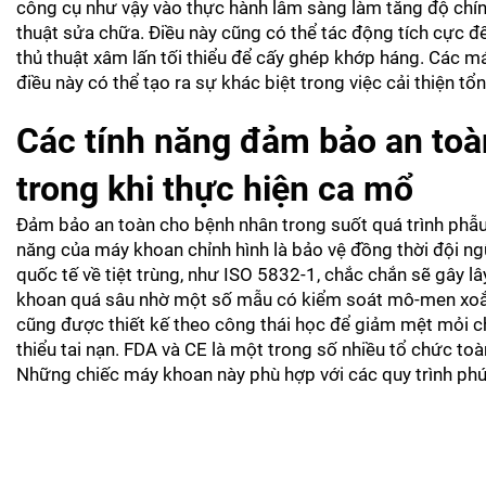
công cụ như vậy vào thực hành lâm sàng làm tăng độ chính 
thuật sửa chữa. Điều này cũng có thể tác động tích cực đế
thủ thuật xâm lấn tối thiểu để cấy ghép khớp háng. Các má
điều này có thể tạo ra sự khác biệt trong việc cải thiện tổ
Các tính năng đảm bảo an toà
trong khi thực hiện ca mổ
Đảm bảo an toàn cho bệnh nhân trong suốt quá trình phẫu t
năng của máy khoan chỉnh hình là bảo vệ đồng thời đội 
quốc tế về tiệt trùng, như ISO 5832-1, chắc chắn sẽ gây l
khoan quá sâu nhờ một số mẫu có kiểm soát mô-men xoắn 
cũng được thiết kế theo công thái học để giảm mệt mỏi cho
thiểu tai nạn. FDA và CE là một trong số nhiều tổ chức t
Những chiếc máy khoan này phù hợp với các quy trình phứ