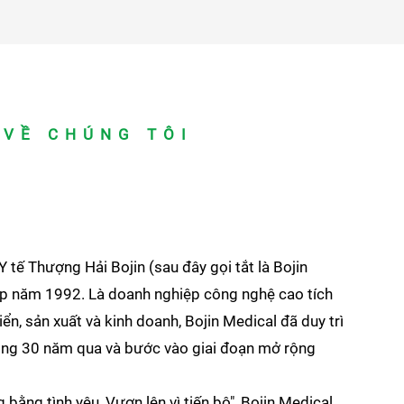
 VỀ CHÚNG TÔI
 tế Thượng Hải Bojin (sau đây gọi tắt là Bojin
ập năm 1992. Là doanh nghiệp công nghệ cao tích
iển, sản xuất và kinh doanh, Bojin Medical đã duy trì
rong 30 năm qua và bước vào giai đoạn mở rộng
 bằng tình yêu, Vươn lên vì tiến bộ", Bojin Medical