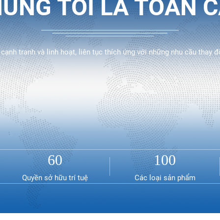
ÚNG TÔI LÀ TOÀN 
 cạnh tranh và linh hoạt, liên tục thích ứng với những nhu cầu thay đ
60
100
Quyền sở hữu trí tuệ
Các loại sản phẩm