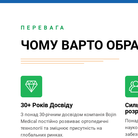
ПЕРЕВАГА
ЧОМУ ВАРТО ОБРА
30+ Років Досвіду
Силь
роз
З понад 30-річним досвідом компанія Bojin
Понад
Medical постійно розвиває ортопедичні
науко
технології та зміцнює присутність на
забез
глобальних ринках.