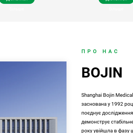
більше
більше
ПРО НАС
BOJIN
Shanghai Bojin Medical 
заснована у 1992 роц
поєднує дослідження,
демонструє стабільне
року увійшла в фазу