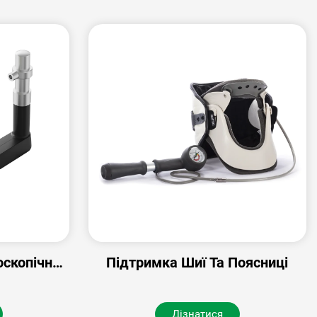
оскопічний
Підтримка Шиї Та Поясниці
Дізнатися