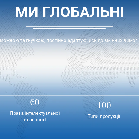
МИ ГЛОБАЛЬНІ
оможною та гнучкою, постійно адаптуючись до змінних вимог
60
100
Права інтелектуальної
Типи продукції
власності