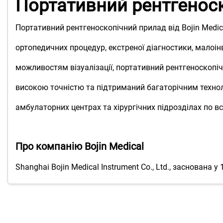
Портативний рентгенос
Портативний рентгеноскопічний прилад від Bojin Medi
ортопедичних процедур, екстреної діагностики, малоін
можливостям візуалізації, портативний рентгеноскопі
високою точністю та підтриманий багаторічним техноло
амбулаторних центрах та хірургічних підрозділах по вс
Про компанію Bojin Medical
Shanghai Bojin Medical Instrument Co., Ltd., заснован
технологій. Керуючись місією «Розвиватися з любов’ю, 
та глобальні стандарти якості.