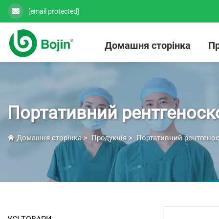
[email protected]
Домашня сторінка
Пр
Портативний рентгеноск
Домашня сторінка
>
Продукція
>
Портативний рентгено