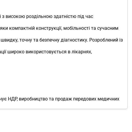
і з високою роздільною здатністю під час
яки компактній конструкції, мобільності та сучасним
видку, точну та безпечну діагностику. Розроблений із
ації широко використовується в лікарнях,
'єднує НДР, виробництво та продаж передових медичних
ні продукти, що поєднують інновації, клінічну цінність