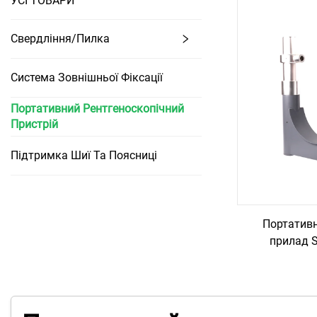
УСІ ТОВАРИ
Свердління/Пилка
Система Зовнішньої Фіксації
Портативний Рентгеноскопічний
Пристрій
Підтримка Шиї Та Поясниці
Портативн
прилад S