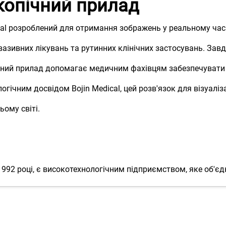
копічний прилад
cal розроблений для отримання зображень у реальному час
вазивних лікувань та рутинних клінічних застосувань. Завд
чний прилад допомагає медичним фахівцям забезпечувати ш
гічним досвідом Bojin Medical, цей розв'язок для візуаліз
ьому світі.
а у 1992 році, є високотехнологічним підприємством, яке об
прагнути прогресу», Bojin Medical прагне створювати медич