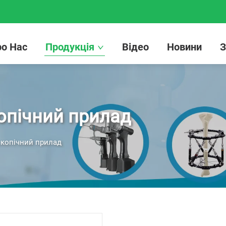
о Нас
Продукція
Відео
Новини
З
опічний прилад
скопічний прилад