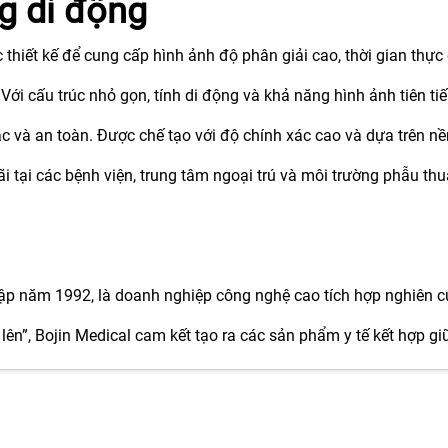
g di động
thiết kế để cung cấp hình ảnh độ phân giải cao, thời gian thực 
ới cấu trúc nhỏ gọn, tính di động và khả năng hình ảnh tiên tiế
ác và an toàn. Được chế tạo với độ chính xác cao và dựa trên n
 tại các bệnh viện, trung tâm ngoại trú và môi trường phẫu thuật
ập năm 1992, là doanh nghiệp công nghệ cao tích hợp nghiên cứ
lên”, Bojin Medical cam kết tạo ra các sản phẩm y tế kết hợp gi
E và đăng ký FDA Hoa Kỳ, Bojin Medical đảm bảo mọi sản phẩ