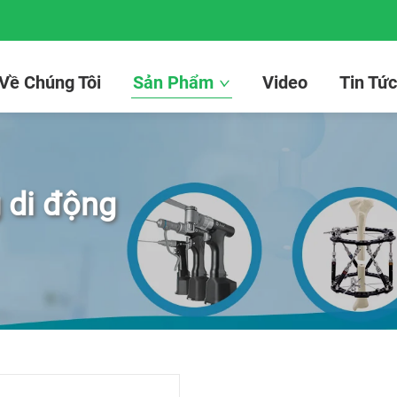
 Về Chúng Tôi
Sản Phẩm
Video
Tin Tứ
 di động