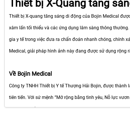
Thiết bị X-Quang tăng sán
Thiết bị X-quang tăng sáng di động của Bojin Medical được 
xâm lấn tối thiểu và các ứng dụng lâm sàng thông thường. V
gia y tế trong việc đưa ra chẩn đoán nhanh chóng, chính x
Medical, giải pháp hình ảnh này đang được sử dụng rộng rãi
Về Bojin Medical
Công ty TNHH Thiết bị Y tế Thượng Hải Bojin, được thành l
tiên tiến. Với sứ mệnh “Mở rộng bằng tình yêu, Nỗ lực vươn 
lượng toàn cầu.
Với các chứng nhận chính gồm ISO9001, ISO13485, CCC, C