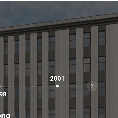
2001

98
20
ộng