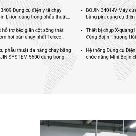
3409 Dụng cụ điện y tế chạy
BOJIN 3401-IV Máy cư
in Li-ion dùng trong phẫu thuật
bằng pin, dụng cụ điện 
t, tay, chân, thần kinh và xương
khoan dùng trong phẫu
t hỗ trợ kéo giãn cột sống thắt
tay chân và xương nhỏ
Thiết bị chụp X-quang 
ơm hơi bán chạy nhất Teleco
động Bojin Thượng Hải
ụ phẫu thuật đa năng chạy bằng
Hệ thống Dụng cụ Điện
OJIN SYSTEM 5600 dùng trong
chức năng Mini Bojin c
thuật xương
Thần kinh 3600