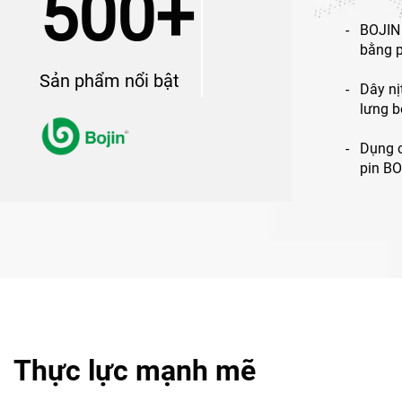
500+
BOJIN 
bằng p
hàm mặ
Sản phẩm nổi bật
nhỏ
Dây nị
lưng b
Bojin
Dụng c
pin B
phẫu 
Thực lực mạnh mẽ