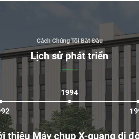
 “Mở rộng bằng tình yêu
 sâu sắc trong việc xây
Cách Chúng Tôi Bắt Đầu
Lịch sử phát triển
iên cứu khoa học và kỹ
h điện tử, công nghệ
 đội ngũ R&D của chúng
h mẽ đối với đổi mới
1994
ác với các giáo sư từ
ông nghệ thiết bị y tế
992
19
ội ngũ bán hàng trẻ
ởi một đội quản lý
ới thiệu Máy chụp X-quang di đ
hau đảm bảo Bojin