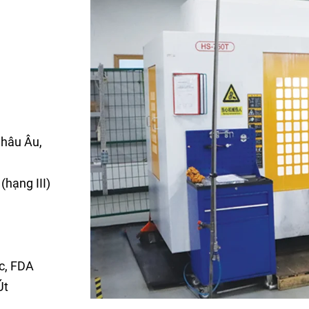
Châu Âu,
(hạng III)
c, FDA
Út