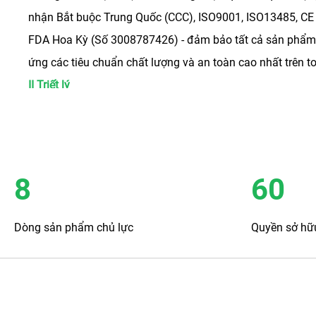
nhận Bắt buộc Trung Quốc (CCC), ISO9001, ISO13485, CE
FDA Hoa Kỳ (Số 3008787426) - đảm bảo tất cả sản phẩm
ứng các tiêu chuẩn chất lượng và an toàn cao nhất trên t
II Triết lý
Tập hợp sức mạnh của nhiều người, cần mẫn nỗ lực tiến 
III Sứ mệnh
Giải quyết các nhu cầu thực tế của bệnh nhân và các ch
khỏe thông qua đổi mới công nghệ liên tục và phát triển c
8
60
tiến.
IV Tầm nhìn
Dòng sản phẩm chủ lực
Quyền sở hữu
Xây dựng thương hiệu y tế chỉnh hình hàng đầu thế giới, 
thị trường trong nước và quốc tế.
Giá Trị Cốt Lõi V
Đổi Mới · Cần Cù · Chăm Sóc · Tiến Bộ