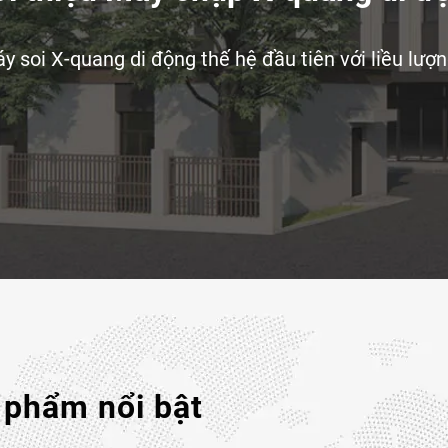
hóng trước những nhu
 soi X-quang di động thế hệ đầu tiên với liều lượ
 phẩm nổi bật