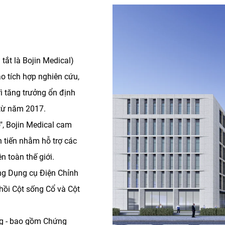
tắt là Bojin Medical)
 tích hợp nghiên cứu,
rì tăng trưởng ổn định
từ năm 2017.
ộ", Bojin Medical cam
n tiến nhằm hỗ trợ các
n toàn thế giới.
ng Dụng cụ Điện Chỉnh
hồi Cột sống Cổ và Cột
ng - bao gồm Chứng