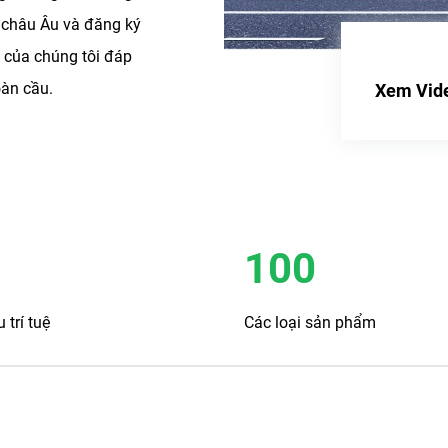
 châu Âu và đăng ký
 của chúng tôi đáp
oàn cầu.
Xem Vid
bộ
uyên gia chăm sóc sức
ác sản phẩm y tế tiên
100
 trí tuệ
Các loại sản phẩm
được công nhận trên cả