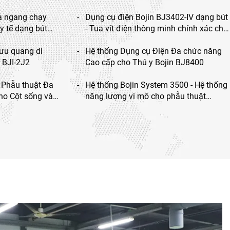
a ngang chạy
Dụng cụ điện Bojin BJ3402-IV dạng bút
y tế dạng bút
- Tua vít điện thông minh chính xác cho
 thuật hàm mặt,
phẫu thuật hàm mặt
lưu quang di
Hệ thống Dụng cụ Điện Đa chức năng
 BJI-2J2
Cao cấp cho Thú y Bojin BJ8400
 Phẫu thuật Đa
Hệ thống Bojin System 3500 - Hệ thống
ho Cột sống và
năng lượng vi mô cho phẫu thuật
xương nhỏ ở bàn chân & mắt cá