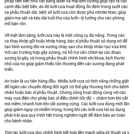
pháp tiên tiến như cắt bằng laser và mài kim cương giúp tạo ra các
cạnh đặc biệt bền, do đó lưỡi cưa hoạt động ổn định trong suốt các
ca phẫu thuật dài. Một số lưỡi cưa còn được phủ nitride titan, giúp
giảm ma sát và kéo dài tuổi thọ của lưỡi—lý tưởng cho các phòng
mổ bận rộn.
Về mặt lâm sàng, lưỡi cưa này là một công cụ đa năng. Trong các
ca thay khớp gối hoặc khớp háng, bác sĩ phẫu thuật sử dụng nó để
tạo hình xương đùi và xương chày sao cho khớp nhân tạo vừa khít.
Với các trường hợp gãy xương, nó hỗ trợ căn chỉnh lại các đoạn
xương bị gãy, và trong phẫu thuật chỉnh hình nhi khoa, kích thước
nhỏ của nó giúp giảm thiểu tổn thương đến các xương đang phát
triển.
An toàn là ưu tiên hàng đầu. Nhiều lưỡi cưa có tính năng chống giật
để ngăn các chuyển động đột ngột có thể gây thương tích cho bệnh
nhân hoặc bác sĩ phẫu thuật. Chúng cũng hoạt động cùng với các
máy cưa điện cho phép bác sĩ điều chỉnh tốc độ — chậm hơn khi cắt
mô mềm, nhanh hơn khi cắt xương cứng. Các lưỡi cưa dùng một lần
giúp giảm nguy cơ nhiễm trùng, trong khi các lưỡi cưa tái sử dụng
phải trải qua quy trình tiệt trùng nghiêm ngặt để đảm bảo an toàn
cho bệnh nhân.
Tóm lại, lưỡi cưa dọc chỉnh hình kết hợp liền mạch giữa kỹ thuật và y