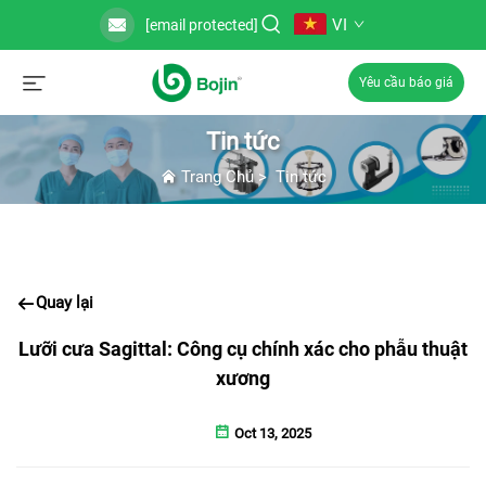
VI
[email protected]
Yêu cầu báo giá
Tin tức
Trang Chủ
>
Tin tức
Quay lại
Lưỡi cưa Sagittal: Công cụ chính xác cho phẫu thuật
xương
Oct 13, 2025