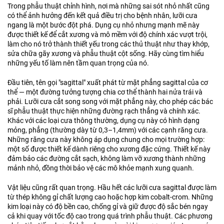
Trong phẫu thuật chỉnh hình, nơi mà những sai sót nhỏ nhất cũng
có thể ảnh hưởng đến kết quả điều trị cho bệnh nhân, lưỡi cưa
ngang là một bước đột phá. Dụng cụ nhỏ nhưng mạnh mẽ này
được thiết kế để cắt xương và mô mềm với độ chính xác vượt trội,
làm cho nó trở thành thiết yếu trong các thủ thuật như thay khớp,
sửa chữa gãy xương và phẫu thuật cột sống. Hãy cùng tìm hiểu
những yếu tố làm nên tầm quan trọng của nó.
Đầu tiên, tên gọi "sagittal" xuất phát từ mặt phẳng sagittal của cơ
thể — một đường tưởng tượng chia cơ thể thành hai nửa trái và
phải. Lưỡi cưa cắt song song với mặt phẳng này, cho phép các bác
sĩ phẫu thuật thực hiện những đường rạch thẳng và chính xác.
Khác với các loại cưa thông thường, dụng cụ này có hình dạng
mỏng, phẳng (thường dày từ 0,3–1,4mm) với các cạnh răng cưa.
Những răng cưa này không áp dụng chung cho mọi trường hợp:
một số được thiết kế dành riêng cho xương đặc cứng. Thiết kế này
đảm bảo các đường cắt sạch, không làm vỡ xương thành những
mảnh nhỏ, đồng thời bảo vệ các mô khỏe mạnh xung quanh.
Vật liệu cũng rất quan trọng. Hầu hết các lưỡi cưa sagittal được làm
từ thép không gỉ chất lượng cao hoặc hợp kim cobalt-crom. Những
kim loại này có độ bền cao, chống gỉ và giữ được độ sắc bén ngay
cả khi quay với tốc độ cao trong quá trình phẫu thuật. Các phương