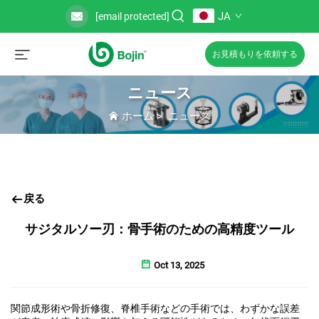
JA
[email protected]
お見積もりを依頼する
ニュース
ホーム
>
ニュース
戻る
サジタルソー刃：骨手術のための高精度ツール
Oct 13, 2025
関節成形術や骨折修復、脊椎手術などの手術では、わずかな誤差