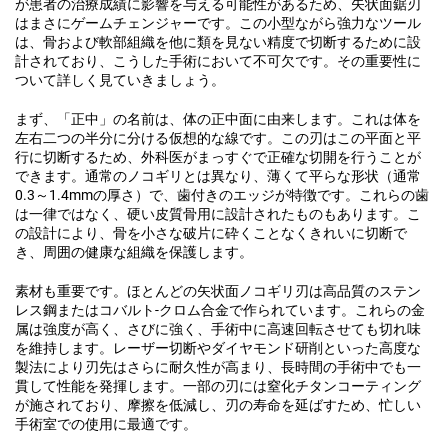
が患者の治療成績に影響を与える可能性があるため、矢状面鋸刃
はまさにゲームチェンジャーです。この小型ながら強力なツール
は、骨および軟部組織を他に類を見ない精度で切断するために設
計されており、こうした手術において不可欠です。その重要性に
ついて詳しく見ていきましょう。
まず、「正中」の名前は、体の正中面に由来します。これは体を
左右二つの半分に分ける仮想的な線です。この刃はこの平面と平
行に切断するため、外科医がまっすぐで正確な切開を行うことが
できます。通常のノコギリとは異なり、薄くて平らな形状（通常
0.3～1.4mmの厚さ）で、歯付きのエッジが特徴です。これらの歯
は一律ではなく、硬い皮質骨用に設計されたものもあります。こ
の設計により、骨を小さな破片に砕くことなくきれいに切断で
き、周囲の健康な組織を保護します。
素材も重要です。ほとんどの矢状面ノコギリ刃は高品質のステン
レス鋼またはコバルト-クロム合金で作られています。これらの金
属は強度が高く、さびに強く、手術中に高速回転させても切れ味
を維持します。レーザー切断やダイヤモンド研削といった高度な
製法により刃先はさらに耐久性が高まり、長時間の手術中でも一
貫して性能を発揮します。一部の刃には窒化チタンコーティング
が施されており、摩擦を低減し、刃の寿命を延ばすため、忙しい
手術室での使用に最適です。