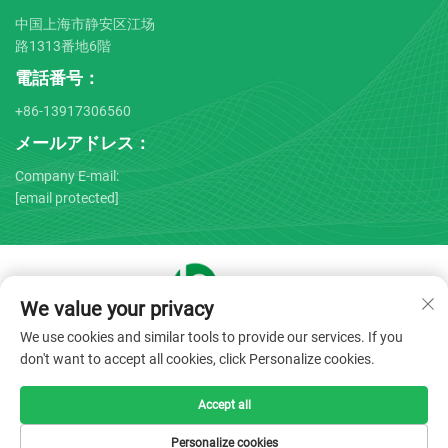
中国上海市静安区江场
路1313番地6階
電話番号：
+86-13917306560
メールアドレス：
Company E-mail:
[email protected]
We value your privacy
Copyright © 2025 by Shanghai Bojin Medical Instrument Co.,
We use cookies and similar tools to provide our services. If you
Ltd. -
プライバシーポリシー
don't want to accept all cookies, click Personalize cookies.
Accept all
Personalize cookies