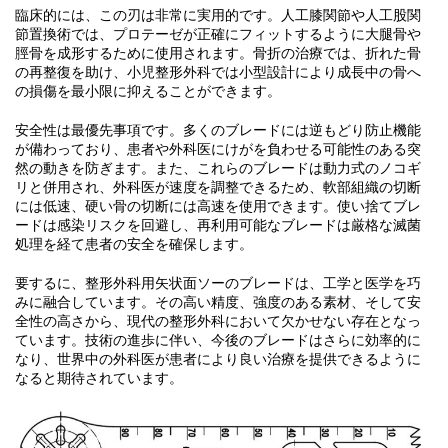
臨床的には、この刃は非常に実用的です。人工膝関節や人工股関
節置換術では、プロテーゼが正確にフィットするように大腿骨や
脛骨を成形するために使用されます。骨折の治療では、折れた骨
の再整復を助け、小児整形外科では小型設計により成長中の骨へ
の損傷を最小限に抑えることができます。
安全性は最優先事項です。多くのブレードには逆もどり防止機能
が備わっており、患者や外科医にけがを負わせる可能性のある突
然の動きを防ぎます。また、これらのブレードは動力式のノコギ
リと併用され、外科医が速度を調整できるため、軟部組織の切断
には低速、硬い骨の切断には高速を使用できます。使い捨てブレ
ードは感染リスクを回避し、再利用可能なブレードは厳格な滅菌
処理を経て患者の安全を確保します。
要するに、整形外科用矢状面ソーのブレードは、工学と医学を巧
みに融合しています。その高い精度、強度のある素材、そして安
全性の高さから、現代の整形外科において欠かせない存在となっ
ています。技術の進歩に伴い、今後のブレードはさらに効率的に
なり、世界中の外科医が患者により良い治療を提供できるように
なると期待されています。