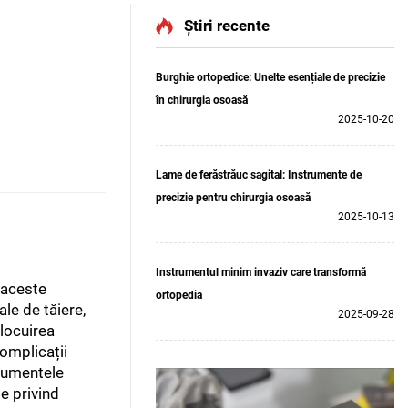
Știri recente
Burghie ortopedice: Unelte esențiale de precizie
în chirurgia osoasă
2025-10-20
Lame de ferăstrăuc sagital: Instrumente de
precizie pentru chirurgia osoasă
2025-10-13
Instrumentul minim invaziv care transformă
e aceste
ortopedia
ale de tăiere,
2025-09-28
nlocuirea
complicații
trumentele
le privind