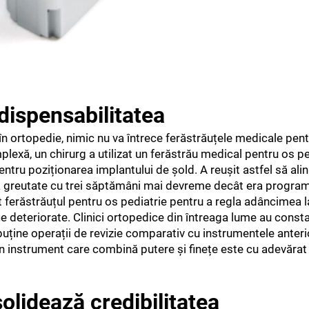
ndispensabilitatea
 ortopedie, nimic nu va întrece ferăstrăuțele medicale pentr
lexă, un chirurg a utilizat un ferăstrău medical pentru os pe
entru poziționarea implantului de șold. A reușit astfel să ali
ga greutate cu trei săptămâni mai devreme decât era programa
osit ferăstrăuțul pentru os pediatrie pentru a regla adâncimea l
fie deteriorate. Clinici ortopedice din întreaga lume au const
puține operații de revizie comparativ cu instrumentele anter
ă un instrument care combină putere și finețe este cu adevăr
olidează credibilitatea