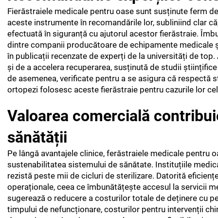
Fierăstraiele medicale pentru oase sunt susținute ferm de 
aceste instrumente în recomandările lor, subliniind clar că,
efectuată în siguranță cu ajutorul acestor fierăstraie. Îmb
dintre companii producătoare de echipamente medicale și i
în publicații recenzate de experți de la universități de top
și de a accelera recuperarea, susținută de studii științific
de asemenea, verificate pentru a se asigura că respectă s
ortopezi folosesc aceste fierăstraie pentru cazurile lor cel
Valoarea comercială contribuie
sănătății
Pe lângă avantajele clinice, ferăstraiele medicale pentru o
sustenabilitatea sistemului de sănătate. Instituțiile medic
rezistă peste mii de cicluri de sterilizare. Datorită eficienț
operaționale, ceea ce îmbunătățește accesul la servicii med
sugerează o reducere a costurilor totale de deținere cu peste
timpului de nefuncționare, costurilor pentru intervenții chir