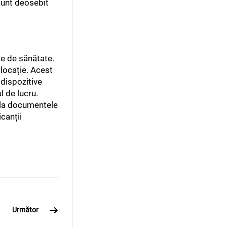
 sunt deosebit
me de sănătate.
 locație. Acest
 dispozitive
l de lucru.
i la documentele
canții
Următor