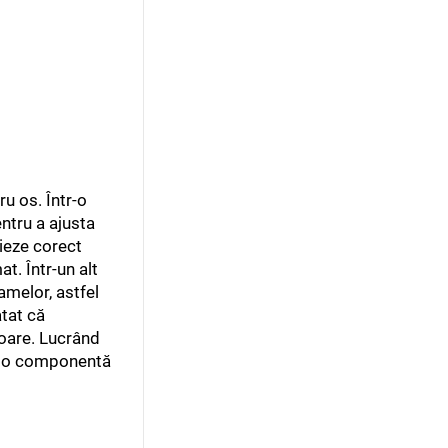
u os. Într-o
ntru a ajusta
nieze corect
t. Într-un alt
amelor, astfel
atat că
ioare. Lucrând
at o componentă