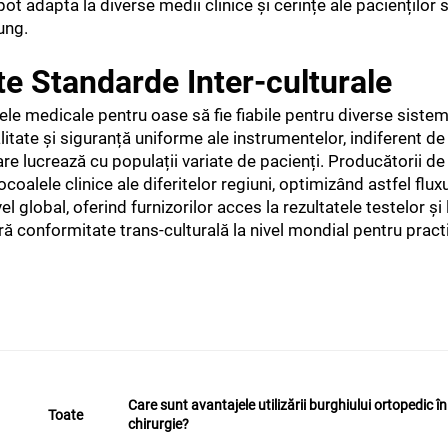
 pot adapta la diverse medii clinice și cerințe ale pacienților
lung.
te Standarde Inter-culturale
ele medicale pentru oase să fie fiabile pentru diverse siste
itate și siguranță uniforme ale instrumentelor, indiferent de
are lucrează cu populații variate de pacienți. Producătorii de
lele clinice ale diferitelor regiuni, optimizând astfel fluxu
 global, oferind furnizorilor acces la rezultatele testelor ș
 conformitate trans-culturală la nivel mondial pentru practi
Care sunt avantajele utilizării burghiului ortopedic în
Toate
chirurgie?