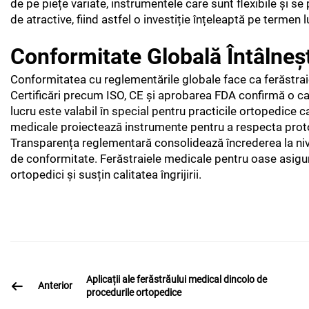
de pe piețe variate, instrumentele care sunt flexibile și se
de atractive, fiind astfel o investiție înțeleaptă pe termen 
Conformitate Globală Întâlneș
Conformitatea cu reglementările globale face ca ferăstrai
Certificări precum ISO, CE și aprobarea FDA confirmă o cal
lucru este valabil în special pentru practicile ortopedice c
medicale proiectează instrumente pentru a respecta protocoa
Transparența reglementară consolidează încrederea la nivel
de conformitate. Ferăstraiele medicale pentru oase asigură
ortopedici și susțin calitatea îngrijirii.
Aplicații ale ferăstrăului medical dincolo de
Anterior
procedurile ortopedice