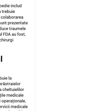
pedie includ
a trebuie
n colaborarea
sunt prezentate
reduce traumele
ul FDA au fost,
chirurgi
l
buie la
erăstraielor
a cheltuielilor
țile medicale
i operaționale,
servicii medicale