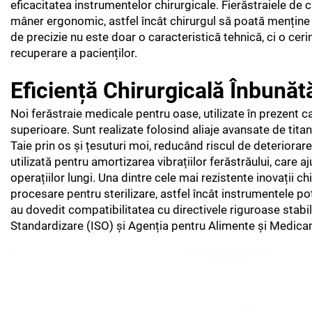
eficacitatea instrumentelor chirurgicale. Fierăstraiele de c
mâner ergonomic, astfel încât chirurgul să poată menține acu
de precizie nu este doar o caracteristică tehnică, ci o ceri
recuperare a pacienților.
Eficiență Chirurgicală Înbunătă
Noi ferăstraie medicale pentru oase, utilizate în prezent 
superioare. Sunt realizate folosind aliaje avansate de titan
Taie prin os și țesuturi moi, reducând riscul de deteriorare
utilizată pentru amortizarea vibrațiilor ferăstrăului, care 
operațiilor lungi. Una dintre cele mai rezistente inovații 
procesare pentru sterilizare, astfel încât instrumentele pot
au dovedit compatibilitatea cu directivele riguroase stabil
Standardizare (ISO) și Agenția pentru Alimente și Medic