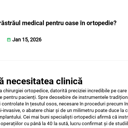
răstrăul medical pentru oase în ortopedie?
Jan 15, 2026
ă necesitatea clinică
 chirurgiei ortopedice, datorită preciziei incredibile pe car
tele pentru pacienți. Spre deosebire de instrumentele tradițion
 și controlate în țesutul osos, necesare în proceduri precum î
mini-invasive, o abatere chiar și de un milimetru poate duce la 
 implantului. Cei mai buni specialiști ortopedici afirmă că ins
operațiilor cu până la 40 la sută, lucru confirmat și de studii