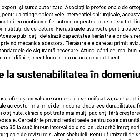
experți și surse autorizate. Asociațiile profesionale de orto
 pentru a atinge obiectivele intervenției chirurgicale, aceast
unătățirea continuă a fierăstraielor pentru oase a rezultat di
nstituții de cercetare. Fierăstraiele avansate pentru oase 
. Aceste publicații detaliază capacitatea fierăstraielor de a 
e privind mecanica acestora. Fierăstraiele care au primit aviz
tandardele de siguranță necesare. Atunci când cei mai buni 
e mai dificile, acest lucru arată că nu au substituent.
 la sustenabilitatea în domeniu
ase oferă și un valoare comercială semnificativă, care contri
ale au costuri mai mici de înlocuire, deoarece durabilitatea f
ei obținute, clinicile pot trata mai mulți pacienți fără creștere
icale. Cercetările privind ferăstraiele pentru oase din unită
 35 la sută într-un interval de cinci ani, datorită întrețineri
urgicale de revizuire și altor cheltuieli. Pentru furnizorii de 