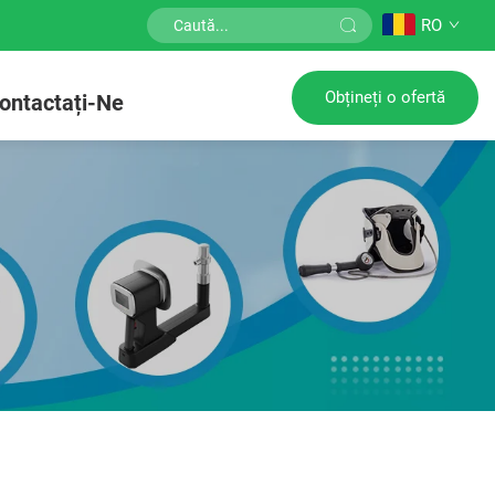
RO
Obțineți o ofertă
ontactați-Ne