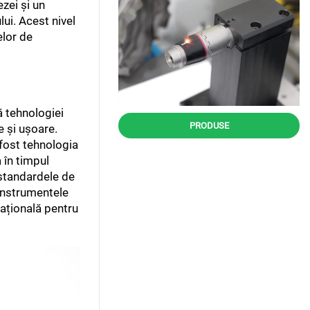
ezei și un
lui. Acest nivel
elor de
ă tehnologiei
PRODUSE
e și ușoare.
 fost tehnologia
 în timpul
 standardele de
 Instrumentele
națională pentru