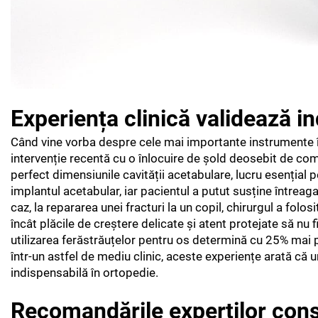
Experiența clinică validează i
Când vine vorba despre cele mai importante instrumente în
intervenție recentă cu o înlocuire de șold deosebit de comp
perfect dimensiunile cavității acetabulare, lucru esențial p
implantul acetabular, iar pacientul a putut susține întrea
caz, la repararea unei fracturi la un copil, chirurgul a fol
încât plăcile de creștere delicate și atent protejate să nu 
utilizarea ferăstrăuțelor pentru os determină cu 25% mai 
într-un astfel de mediu clinic, aceste experiențe arată c
indispensabilă în ortopedie.
Recomandările experților cons