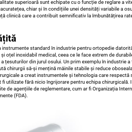
alitate superioară sunt echipate cu o funcție de reglare a vit
ratețea, chiar și în condițiile unei densități variabile a osu
nță clinică care a contribuit semnificativ la îmbunătățirea rat
țită
ca instrumente standard în industrie pentru ortopedie datorit
 și oțel inoxidabil medical, ceea ce le face extrem de durabil
 a țesuturilor din jurul osului. Un prim exemplu în industrie a
ajută chirurgii să-și mențină mâinile stabile și reduce oboseala
chirurgicale a creat instrumentele și tehnologia care respectă
 fi utilizate fără nicio îngrijorare pentru echipa chirurgicală.
ite de agențiile de reglementare, cum ar fi Organizația Inter
amente (FDA).