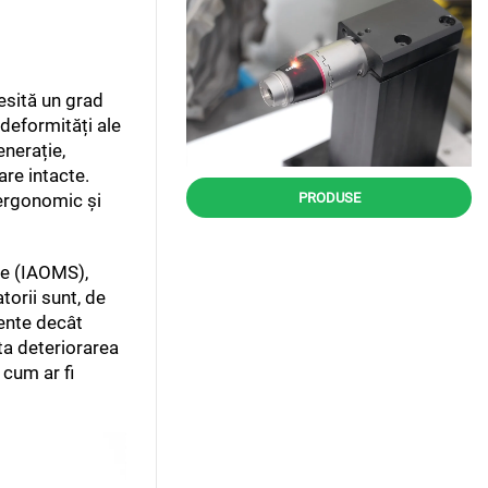
cesită un grad
 deformități ale
enerație,
are intacte.
PRODUSE
 ergonomic și
le (IAOMS),
orii sunt, de
iente decât
ta deteriorarea
 cum ar fi