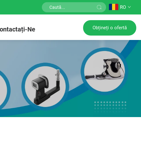
RO
Obțineți o ofertă
ontactați-Ne