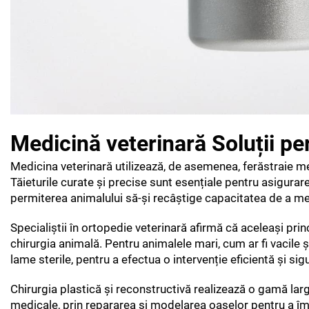
Medicină veterinară Soluții pe
Medicina veterinară utilizează, de asemenea, ferăstraie me
Tăieturile curate și precise sunt esențiale pentru asigurare
permiterea animalului să-și recâștige capacitatea de a me
Specialiștii în ortopedie veterinară afirmă că aceleași princ
chirurgia animală. Pentru animalele mari, cum ar fi vacile 
lame sterile, pentru a efectua o intervenție eficientă și sig
Chirurgia plastică și reconstructivă realizează o gamă largă
medicale, prin repararea și modelarea oaselor pentru a îm