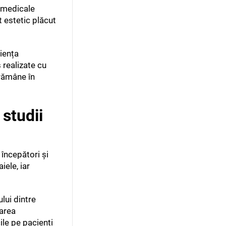
r medicale
t estetic plăcut
riența
s realizate cu
 rămâne în
 studii
 începători și
iele, iar
lui dintre
tarea
ile pe pacienți