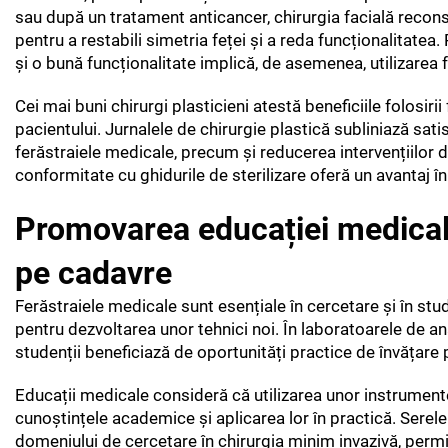
sau după un tratament anticancer, chirurgia facială recon
pentru a restabili simetria feței și a reda funcționalitatea
și o bună funcționalitate implică, de asemenea, utilizarea f
Cei mai buni chirurgi plasticieni atestă beneficiile folosiri
pacientului. Jurnalele de chirurgie plastică subliniază satisf
ferăstraiele medicale, precum și reducerea intervențiilor 
conformitate cu ghidurile de sterilizare oferă un avantaj în 
Promovarea educației medicale 
pe cadavre
Ferăstraiele medicale sunt esențiale în cercetare și în stud
pentru dezvoltarea unor tehnici noi. În laboratoarele de an
studenții beneficiază de oportunități practice de învățare
Educații medicale consideră că utilizarea unor instrumente c
cunoștințele academice și aplicarea lor în practică. Serel
domeniului de cercetare în chirurgia minim invazivă, permi