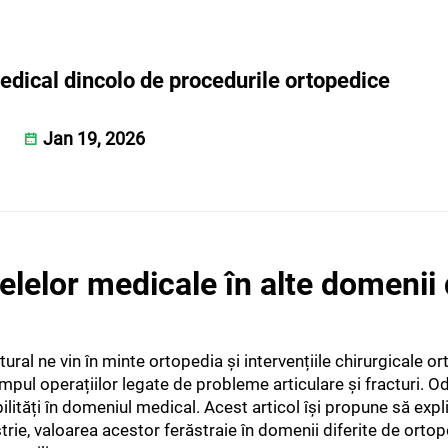
medical dincolo de procedurile ortopedice
Jan 19, 2026
ielelor medicale în alte domenii
ral ne vin în minte ortopedia și intervențiile chirurgicale o
impul operațiilor legate de probleme articulare și fracturi. O
ilități în domeniul medical. Acest articol își propune să expli
trie, valoarea acestor ferăstraie în domenii diferite de ortop