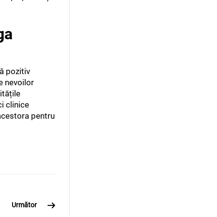
ga
ă pozitiv
e nevoilor
tățile
i clinice
 acestora pentru
Următor