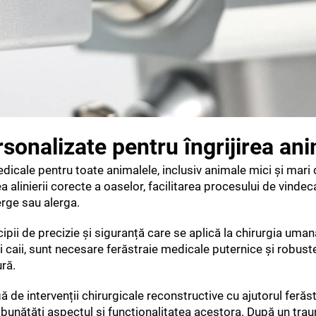
rsonalizate pentru îngrijirea an
dicale pentru toate animalele, inclusiv animale mici și mari
a alinierii corecte a oaselor, facilitarea procesului de vindec
rge sau alerga.
ipii de precizie și siguranță care se aplică la chirurgia umană
și caii, sunt necesare ferăstraie medicale puternice și robust
ură.
 de intervenții chirurgicale reconstructive cu ajutorul ferăst
bunătăți aspectul și funcționalitatea acestora. După un tra