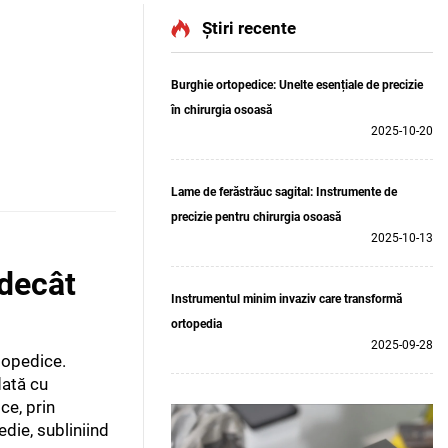
Știri recente
Burghie ortopedice: Unelte esențiale de precizie
în chirurgia osoasă
2025-10-20
Lame de ferăstrăuc sagital: Instrumente de
precizie pentru chirurgia osoasă
2025-10-13
 decât
Instrumentul minim invaziv care transformă
ortopedia
2025-09-28
rtopedice.
dată cu
ce, prin
edie, subliniind