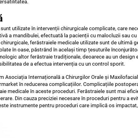
ersatilitatea.
ă
 sunt utilizate în intervenții chirurgicale complicate, care ne
tivă a mandibulei, efectuată la pacienții cu malocluzii sau cu
 chirurgicale, ferăstraiele medicale utilizate sunt de ultimă g
olate în oase, păstrând în același timp țesuturile înconjurăto
nologic altor ferăstraie tradiționale, deoarece au un design
sibilitatea de a efectua intervenția cu un control sporit.
m Asociația Internațională a Chirurgilor Orale și Maxilofacia
market în reducerea complicațiilor. Complicațiile postoperat
ie medicale în aceste proceduri. Ferăstraiele sunt mai efic
rare. Din cauza preciziei necesare în proceduri pentru a evi
ceste instrumente pentru proceduri care implică os impactat,