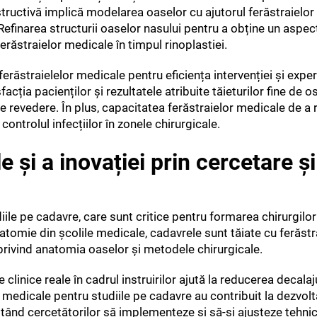
structivă implică modelarea oaselor cu ajutorul ferăstraielo
. Refinarea structurii oaselor nasului pentru a obține un aspec
erăstraielor medicale în timpul rinoplastiei.
i ferăstraielelor medicale pentru eficiența intervenției și expe
acția pacienților și rezultatele atribuite tăieturilor fine de o
de revedere. În plus, capacitatea ferăstraielor medicale de a
controlul infecțiilor în zonele chirurgicale.
și a inovației prin cercetare și
iile pe cadavre, care sunt critice pentru formarea chirurgilor
atomie din școlile medicale, cadavrele sunt tăiate cu ferăstra
 privind anatomia oaselor și metodele chirurgicale.
linice reale în cadrul instruirilor ajută la reducerea decalaju
e medicale pentru studiile pe cadavre au contribuit la dezvol
țând cercetătorilor să implementeze și să-și ajusteze tehnic