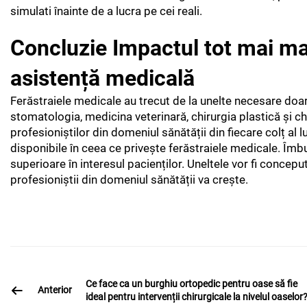
simulati înainte de a lucra pe cei reali.
Concluzie Impactul tot mai mar
asistență medicală
Ferăstraiele medicale au trecut de la unelte necesare doar s
stomatologia, medicina veterinară, chirurgia plastică și chi
profesioniștilor din domeniul sănătății din fiecare colț al 
disponibile în ceea ce privește ferăstraiele medicale. Îmbu
superioare în interesul pacienților. Uneltele vor fi concepu
profesioniștii din domeniul sănătății va crește.
Ce face ca un burghiu ortopedic pentru oase să fie
Anterior
ideal pentru intervenții chirurgicale la nivelul oaselor