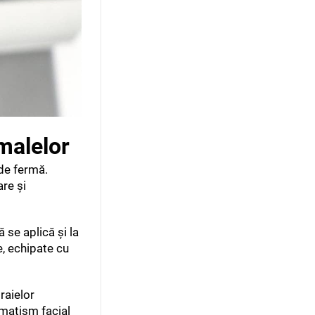
imalelor
 de fermă.
are și
 se aplică și la
e, echipate cu
raielor
umatism facial