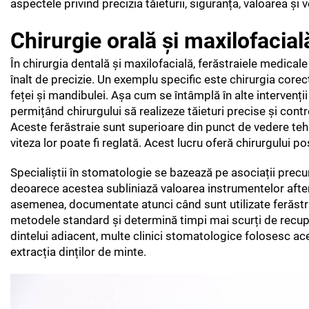
aspectele privind precizia tăieturii, siguranța, valoarea și v
Chirurgie orală și maxilofacial
În chirurgia dentală și maxilofacială, ferăstraiele medicale
înalt de precizie. Un exemplu specific este chirurgia corec
feței și mandibulei. Așa cum se întâmplă în alte intervenții
permițând chirurgului să realizeze tăieturi precise și contr
Aceste ferăstraie sunt superioare din punct de vedere teh
viteza lor poate fi reglată. Acest lucru oferă chirurgului po
Specialiștii în stomatologie se bazează pe asociații precu
deoarece acestea subliniază valoarea instrumentelor after
asemenea, documentate atunci când sunt utilizate ferăstra
metodele standard și determină timpi mai scurți de recupe
dintelui adiacent, multe clinici stomatologice folosesc a
extracția dinților de minte.