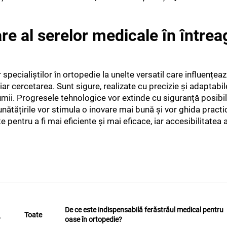
e al serelor medicale în întrea
pecialiștilor în ortopedie la unelte versatil care influențeaz
ar cercetarea. Sunt sigure, realizate cu precizie și adaptabil
lumii. Progresele tehnologice vor extinde cu siguranță posibili
nătățirile vor stimula o inovare mai bună și vor ghida practic
te pentru a fi mai eficiente și mai eficace, iar accesibilitatea
De ce este indispensabilă ferăstrăul medical pentru
Toate
?
oase în ortopedie?