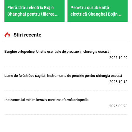
Fierăstrău electric Bojin
Penetru șurubelniță
Shanghai pentru tăierea
electrică Shanghai Bojin,
ghipsului 1201S
model 3401, pentru
sistemul de chirurgie de
mână și picior, chirurgie
Știri recente
neurochirurgicală 3400
Burghie ortopedice: Unelte esențiale de precizie în chirurgia osoasă
2025-10-20
Lame de ferăstrăuc sagital: Instrumente de precizie pentru chirurgia osoasă
2025-10-13
Instrumentul minim invaziv care transformă ortopedia
2025-09-28