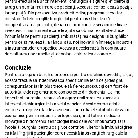
pentru efectuarea unor intervenții chirurgicale sigure și eficiente și
atrag un număr mai mare de pacienți. Aceasta consolidează poziția
lor pe piață. Din perspectiva producătorilor, progresul inovator
constant în tehnologiile burghiului pentru os stimulează
competitivitatea pe piață, deoarece furnizorii de servicii medicale
investesc în instrumente care le ajută să obțină rezultate clinice
îmbunătățite pentru pacienți. Îmbunătățirea designului burghiilor
pentru os stimulează, la rândul său, noi inovații în întreaga industrie
a instrumentelor ortopedice. Aceasta accelerează, în continuare,
dezvoltarea unor unelte și tehnologii chirurgicale conexe.
Concluzie
Pentru a alege un burghiu ortopedic pentru os, clinic dovedit și sigur,
acesta trebuie să îndeplinească specificațiile tehnice și designul
corespunzător, iar în plus trebuie să fie recunoscut și certificat de
autoritățile de reglementare competente din domeniu. Cel mai
important, burghiul trebuie să asigure realizarea cu succes a
intervenției chirurgicale la nivelul oaselor. Aceste caracteristici
enumerate reprezintă, de asemenea, potențialele atribuții ale valorii
economice pentru industria ortopedică și instituțiile medicale.
Inovațiile din domeniul tehnologiei medicale vor îmbunătăți, fără
îndoială, burghiul pentru os și vor contribui ulterior la îmbunătățirea
calității îngrijirii pacienților care necesită intervenții chirurgicale la