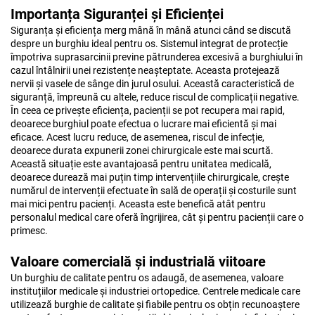
Importanța Siguranței și Eficienței
Siguranța și eficiența merg mână în mână atunci când se discută
despre un burghiu ideal pentru os. Sistemul integrat de protecție
împotriva suprasarcinii previne pătrunderea excesivă a burghiului în
cazul întâlnirii unei rezistențe neașteptate. Aceasta protejează
nervii și vasele de sânge din jurul osului. Această caracteristică de
siguranță, împreună cu altele, reduce riscul de complicații negative.
În ceea ce privește eficiența, pacienții se pot recupera mai rapid,
deoarece burghiul poate efectua o lucrare mai eficientă și mai
eficace. Acest lucru reduce, de asemenea, riscul de infecție,
deoarece durata expunerii zonei chirurgicale este mai scurtă.
Această situație este avantajoasă pentru unitatea medicală,
deoarece durează mai puțin timp intervențiile chirurgicale, crește
numărul de intervenții efectuate în sală de operații și costurile sunt
mai mici pentru pacienți. Aceasta este benefică atât pentru
personalul medical care oferă îngrijirea, cât și pentru pacienții care o
primesc.
Valoare comercială și industrială viitoare
Un burghiu de calitate pentru os adaugă, de asemenea, valoare
instituțiilor medicale și industriei ortopedice. Centrele medicale care
utilizează burghie de calitate și fiabile pentru os obțin recunoaștere