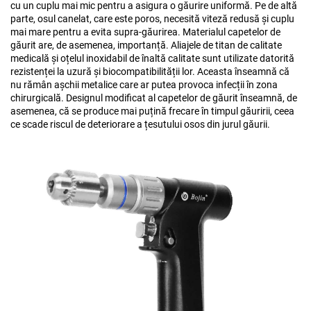
cu un cuplu mai mic pentru a asigura o găurire uniformă. Pe de altă
parte, osul canelat, care este poros, necesită viteză redusă și cuplu
mai mare pentru a evita supra-găurirea. Materialul capetelor de
găurit are, de asemenea, importanță. Aliajele de titan de calitate
medicală și oțelul inoxidabil de înaltă calitate sunt utilizate datorită
rezistenței la uzură și biocompatibilității lor. Aceasta înseamnă că
nu rămân așchii metalice care ar putea provoca infecții în zona
chirurgicală. Designul modificat al capetelor de găurit înseamnă, de
asemenea, că se produce mai puțină frecare în timpul găuririi, ceea
ce scade riscul de deteriorare a țesutului osos din jurul găurii.