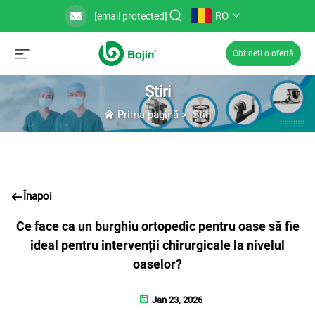
RO
[email protected]
Obțineți o ofertă
Știri
Prima pagină
>
Știri
Înapoi
Ce face ca un burghiu ortopedic pentru oase să fie
ideal pentru intervenții chirurgicale la nivelul
oaselor?
Jan 23, 2026