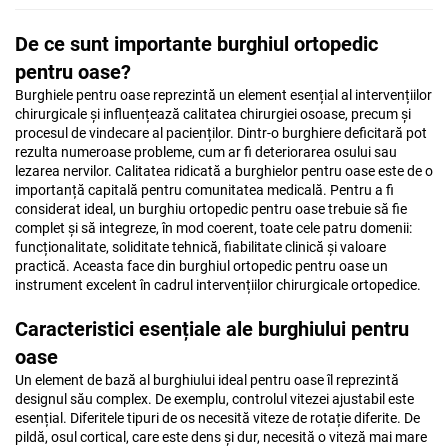
De ce sunt importante burghiul ortopedic
pentru oase?
Burghiele pentru oase reprezintă un element esențial al intervențiilor
chirurgicale și influențează calitatea chirurgiei osoase, precum și
procesul de vindecare al pacienților. Dintr-o burghiere deficitară pot
rezulta numeroase probleme, cum ar fi deteriorarea osului sau
lezarea nervilor. Calitatea ridicată a burghielor pentru oase este de o
importanță capitală pentru comunitatea medicală. Pentru a fi
considerat ideal, un burghiu ortopedic pentru oase trebuie să fie
complet și să integreze, în mod coerent, toate cele patru domenii:
funcționalitate, soliditate tehnică, fiabilitate clinică și valoare
practică. Aceasta face din burghiul ortopedic pentru oase un
instrument excelent în cadrul intervențiilor chirurgicale ortopedice.
Caracteristici esențiale ale burghiului pentru
oase
Un element de bază al burghiului ideal pentru oase îl reprezintă
designul său complex. De exemplu, controlul vitezei ajustabil este
esențial. Diferitele tipuri de os necesită viteze de rotație diferite. De
pildă, osul cortical, care este dens și dur, necesită o viteză mai mare