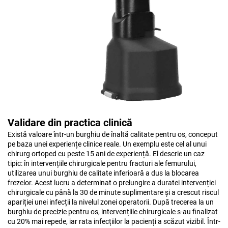
Validare din practica clinică
Există valoare într-un burghiu de înaltă calitate pentru os, conceput
pe baza unei experiențe clinice reale. Un exemplu este cel al unui
chirurg ortoped cu peste 15 ani de experiență. El descrie un caz
tipic: în intervențiile chirurgicale pentru fracturi ale femurului,
utilizarea unui burghiu de calitate inferioară a dus la blocarea
frezelor. Acest lucru a determinat o prelungire a duratei intervenției
chirurgicale cu până la 30 de minute suplimentare și a crescut riscul
apariției unei infecții la nivelul zonei operatorii. După trecerea la un
burghiu de precizie pentru os, intervențiile chirurgicale s-au finalizat
cu 20% mai repede, iar rata infecțiilor la pacienți a scăzut vizibil. Într-