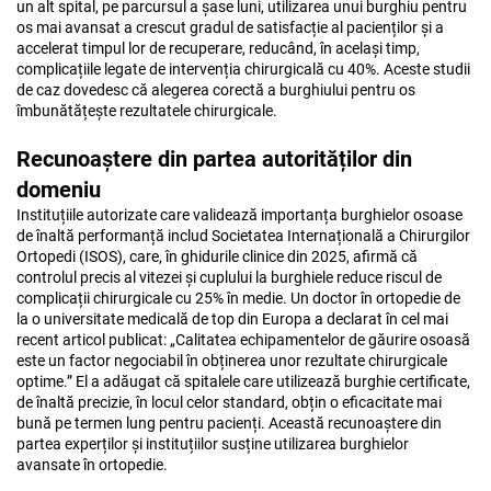
un alt spital, pe parcursul a șase luni, utilizarea unui burghiu pentru
os mai avansat a crescut gradul de satisfacție al pacienților și a
accelerat timpul lor de recuperare, reducând, în același timp,
complicațiile legate de intervenția chirurgicală cu 40%. Aceste studii
de caz dovedesc că alegerea corectă a burghiului pentru os
îmbunătățește rezultatele chirurgicale.
Recunoaștere din partea autorităților din
domeniu
Instituțiile autorizate care validează importanța burghielor osoase
de înaltă performanță includ Societatea Internațională a Chirurgilor
Ortopedi (ISOS), care, în ghidurile clinice din 2025, afirmă că
controlul precis al vitezei și cuplului la burghiele reduce riscul de
complicații chirurgicale cu 25% în medie. Un doctor în ortopedie de
la o universitate medicală de top din Europa a declarat în cel mai
recent articol publicat: „Calitatea echipamentelor de găurire osoasă
este un factor negociabil în obținerea unor rezultate chirurgicale
optime.” El a adăugat că spitalele care utilizează burghie certificate,
de înaltă precizie, în locul celor standard, obțin o eficacitate mai
bună pe termen lung pentru pacienți. Această recunoaștere din
partea experților și instituțiilor susține utilizarea burghielor
avansate în ortopedie.