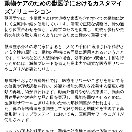
動物ケアのための獣医学におけるカスタマイ
ズソリューション
獣医学では、小規模および大規模な家畜を含むすべての動物に対
して医療用の鋸を使用しています。清潔で正確な切断は、骨の適
切な位置合わせを保ち、治癒プロセスを促進し、動物が歩行や走
行の能力を取り戻せるようにするために極めて重要です。
獣医整形外科の専門家によると、人間の手術に適用される精密さ
と安全性の原則は、動物の手術にも同様に適用されるということ
です。牛や馬などの大型動物の場合、効率的かつ安全な手術を行
うためには、滅菌ブレードを備えた高出力で頑丈な医療用サワー
やこぎりが必要となります。
形成外科および再建外科では、医療用サワーやこぎりを用いて骨
の修復や形状調整を行い、外観と機能の両方を改善する幅広い種
類の再建手術が行われます。顔面外傷時やがん治療後に、顔面の
再建手術で対称的な見た目を実現し、機能を回復させるために、
医療用サワーやこぎりを用いた骨の形状調整が行われます。ま
た、鼻の骨格構造を微調整して良好な外観と機能性を実現する鼻
整形術（リノプラスティ）においても、医療用サワーやこぎりが
使用されます。
トップの形成外科医たちは、手術の効率性と患者の体験において