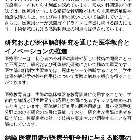
医療用ソーがもたらす利点を認めています。形成外科関連の学術
誌では、医療用ソーによる精密な骨切断がもたらす患者満足度や
治療成績の向上、および再手術の減少について強調しています。
さらに、医療用ソーが滅菌ガイドラインに準拠し続ける能力によ
り、手術領域における感染制御上の利点も提供されています。
研究および死体解剖研究を通じた医学教育と
イノベーションの推進
医療用ソーは、初心者の外科医の訓練や新しい技術の開発にとっ
て不可欠な、研究および死体解剖研究において極めて重要です。
医学部の解剖学実習室では、死体をソーで切断することで、学生
は骨の解剖学や外科的手技について実際に触れる機会を得ること
ができます。
医療教育者は、実際の臨床機器を教育訓練に使用することで、学
術的な知識と現実世界での応用との間にあるギャップを縮められ
ると考えています。死体解剖研究用の医療用鋸は、最小侵襲手術
分野における研究の進展に貢献しており、研究者が実際に患者を
扱う前に、模擬患者に対して技術を実施および調整することを可
能にしています。
結論 医療用鋸が医療分野全般に与える影響の