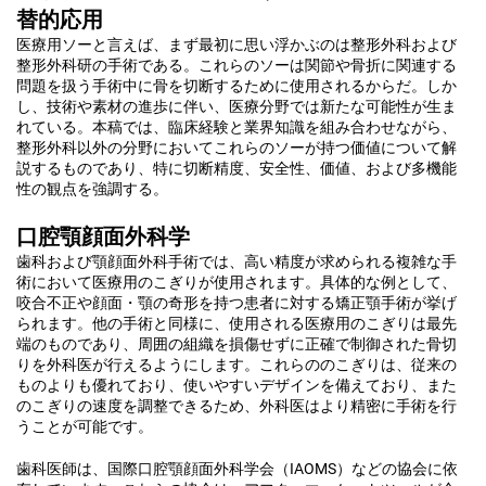
替的応用
医療用ソーと言えば、まず最初に思い浮かぶのは整形外科および
整形外科研の手術である。これらのソーは関節や骨折に関連する
問題を扱う手術中に骨を切断するために使用されるからだ。しか
し、技術や素材の進歩に伴い、医療分野では新たな可能性が生ま
れている。本稿では、臨床経験と業界知識を組み合わせながら、
整形外科以外の分野においてこれらのソーが持つ価値について解
説するものであり、特に切断精度、安全性、価値、および多機能
性の観点を強調する。
口腔顎顔面外科学
歯科および顎顔面外科手術では、高い精度が求められる複雑な手
術において医療用のこぎりが使用されます。具体的な例として、
咬合不正や顔面・顎の奇形を持つ患者に対する矯正顎手術が挙げ
られます。他の手術と同様に、使用される医療用のこぎりは最先
端のものであり、周囲の組織を損傷せずに正確で制御された骨切
りを外科医が行えるようにします。これらののこぎりは、従来の
ものよりも優れており、使いやすいデザインを備えており、また
のこぎりの速度を調整できるため、外科医はより精密に手術を行
うことが可能です。
歯科医師は、国際口腔顎顔面外科学会（IAOMS）などの協会に依