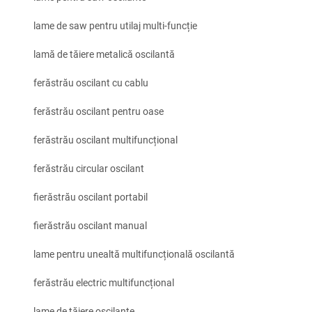
lame de saw pentru utilaj multi-funcție
lamă de tăiere metalică oscilantă
ferăstrău oscilant cu cablu
ferăstrău oscilant pentru oase
ferăstrău oscilant multifuncțional
ferăstrău circular oscilant
fierăstrău oscilant portabil
fierăstrău oscilant manual
lame pentru unealtă multifuncțională oscilantă
ferăstrău electric multifuncțional
lame de tăiere oscilante