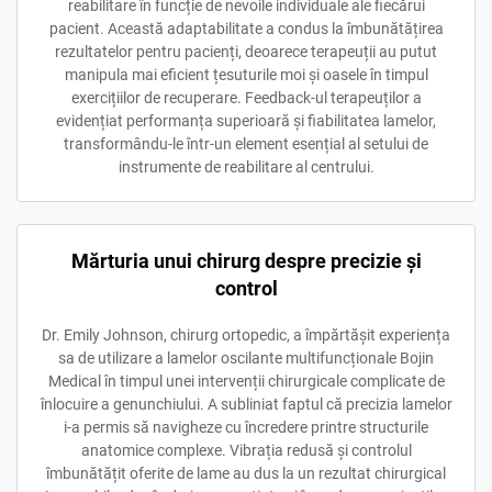
reabilitare în funcție de nevoile individuale ale fiecărui
pacient. Această adaptabilitate a condus la îmbunătățirea
rezultatelor pentru pacienți, deoarece terapeuții au putut
manipula mai eficient țesuturile moi și oasele în timpul
exercițiilor de recuperare. Feedback-ul terapeuților a
evidențiat performanța superioară și fiabilitatea lamelor,
transformându-le într-un element esențial al setului de
instrumente de reabilitare al centrului.
Mărturia unui chirurg despre precizie și
control
Dr. Emily Johnson, chirurg ortopedic, a împărtășit experiența
sa de utilizare a lamelor oscilante multifuncționale Bojin
Medical în timpul unei intervenții chirurgicale complicate de
înlocuire a genunchiului. A subliniat faptul că precizia lamelor
i-a permis să navigheze cu încredere printre structurile
anatomice complexe. Vibrația redusă și controlul
îmbunătățit oferite de lame au dus la un rezultat chirurgical