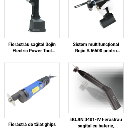
Fierăstrău sagital Bojin
Sistem multifuncțional
Electric Power Tool
Bojin BJ6600 pentru
Shanghai 5501 pentru
instrumente ortopedice,
sistemul ortopedic de
aparat chirurgical
chirurgie articulară și
universal pentru găurit,
traumatisme 5000
tăiat și strâns șuruburi,
pentru chirurgie
traumatică și articulară
BOJIN 3401-IV Ferăstrău
Fierăstră de tăiat ghips
sagital cu baterie,