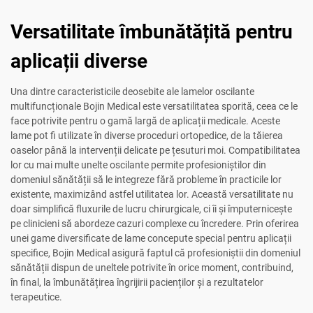
Versatilitate îmbunătățită pentru
aplicații diverse
Una dintre caracteristicile deosebite ale lamelor oscilante
multifuncționale Bojin Medical este versatilitatea sporită, ceea ce le
face potrivite pentru o gamă largă de aplicații medicale. Aceste
lame pot fi utilizate în diverse proceduri ortopedice, de la tăierea
oaselor până la intervenții delicate pe țesuturi moi. Compatibilitatea
lor cu mai multe unelte oscilante permite profesioniștilor din
domeniul sănătății să le integreze fără probleme în practicile lor
existente, maximizând astfel utilitatea lor. Această versatilitate nu
doar simplifică fluxurile de lucru chirurgicale, ci îi și împuternicește
pe clinicieni să abordeze cazuri complexe cu încredere. Prin oferirea
unei game diversificate de lame concepute special pentru aplicații
specifice, Bojin Medical asigură faptul că profesioniștii din domeniul
sănătății dispun de uneltele potrivite în orice moment, contribuind,
în final, la îmbunătățirea îngrijirii pacienților și a rezultatelor
terapeutice.