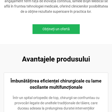
angajament ferm față de inovația continuă, lamele Bojin Medical se
află în fruntea tehnologiei medicale, oferind clinicienilor posibilitatea
de a obține rezultate superioare în practica lor.
Obțineți un ofertă
Avantajele produsului
Îmbunătățirea eficienței chirurgicale cu lame
oscilante multifuncționale
Într-un spital ortopedic de top, chirurgii se confruntau cu
provocări legate de uneltele tradiționale de tăiere, care
duceau adesea la prelungirea duratei intervențiilor