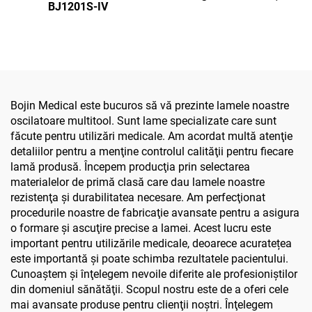
BJ1201S-IV
șurubelniță stilou,
instrumente chirurgicale
electrice pentru chirurgia
maxilofacială, a mâinii, a
piciorului și a oaselor mici
Bojin Medical este bucuros să vă prezinte lamele noastre
oscilatoare multitool. Sunt lame specializate care sunt
făcute pentru utilizări medicale. Am acordat multă atenţie
detaliilor pentru a menţine controlul calităţii pentru fiecare
lamă produsă. Începem producţia prin selectarea
materialelor de primă clasă care dau lamele noastre
rezistenţa şi durabilitatea necesare. Am perfecţionat
procedurile noastre de fabricaţie avansate pentru a asigura
o formare şi ascuţire precise a lamei. Acest lucru este
important pentru utilizările medicale, deoarece acuratețea
este importantă și poate schimba rezultatele pacientului.
Cunoaştem şi înţelegem nevoile diferite ale profesioniştilor
din domeniul sănătăţii. Scopul nostru este de a oferi cele
mai avansate produse pentru clienţii noştri. Înţelegem