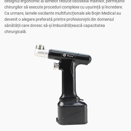
designul ergonomic al lamelor reduce oboseala mâinilor, permițând
chirurgilor să execute proceduri complexe cu ușurință și încredere.
Ca urmare, lamele oscilante multifuncționale ale Bojin Medical au
devenit o alegere preferată printre profesioniștii din domeniul
sănătății care doresc să-și îmbunătățească capacitatea
chirurgicală.