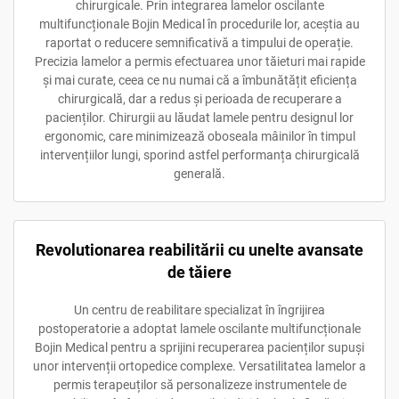
chirurgicale. Prin integrarea lamelor oscilante
multifuncționale Bojin Medical în procedurile lor, aceștia au
raportat o reducere semnificativă a timpului de operație.
Precizia lamelor a permis efectuarea unor tăieturi mai rapide
și mai curate, ceea ce nu numai că a îmbunătățit eficiența
chirurgicală, dar a redus și perioada de recuperare a
pacienților. Chirurgii au lăudat lamele pentru designul lor
ergonomic, care minimizează oboseala mâinilor în timpul
intervențiilor lungi, sporind astfel performanța chirurgicală
generală.
Revolutionarea reabilitării cu unelte avansate
de tăiere
Un centru de reabilitare specializat în îngrijirea
postoperatorie a adoptat lamele oscilante multifuncționale
Bojin Medical pentru a sprijini recuperarea pacienților supuși
unor intervenții ortopedice complexe. Versatilitatea lamelor a
permis terapeuților să personalizeze instrumentele de