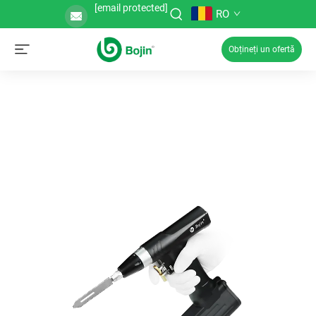
[email protected]
RO
Obțineți un ofertă