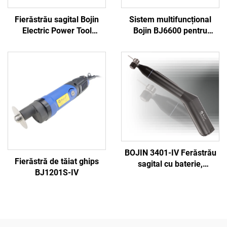
Fierăstrău sagital Bojin
Sistem multifuncțional
Electric Power Tool
Bojin BJ6600 pentru
Shanghai 5501 pentru
instrumente ortopedice,
sistemul ortopedic de
aparat chirurgical
chirurgie articulară și
universal pentru găurit,
traumatisme 5000
tăiat și strâns șuruburi,
pentru chirurgie
traumatică și articulară
BOJIN 3401-IV Ferăstrău
Fierăstră de tăiat ghips
sagital cu baterie,
BJ1201S-IV
șurubelniță stilou,
instrumente chirurgicale
electrice pentru chirurgia
maxilofacială, a mâinii, a
piciorului și a oaselor mici