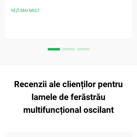
siguranței și controlului infecțiilor. Descărcați acum cele mai
bune practici chirurgicale.
VEZI MAI MULT
Recenzii ale clienților pentru
lamele de ferăstrău
multifuncțional oscilant