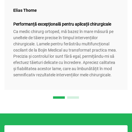
Elias Thorne
Performanță excepțională pentru aplicații chirurgicale
Ca medic chirurg ortoped, mă bazez în mare măsură pe
uneltele de tăiere precise în timpul intervențiilor
chirurgicale. Lamele pentru ferăstrău multifuncțional
oscilant de la Bojin Medical au transformat practica mea.
Precizia și controlul lor sunt fără egal, permițându-mi să
efectuez tăieturi delicate cu încredere. Apreciez calitatea
și fiabilitatea acestor lame, care au îmbunătățit în mod
semnificativ rezultatele intervențiilor mele chirurgicale.