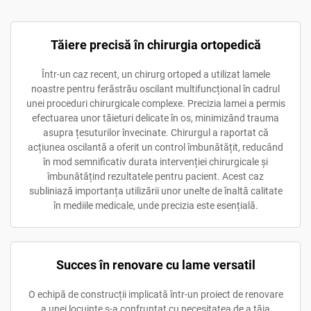
Tăiere precisă în chirurgia ortopedică
Într-un caz recent, un chirurg ortoped a utilizat lamele
noastre pentru ferăstrău oscilant multifuncțional în cadrul
unei proceduri chirurgicale complexe. Precizia lamei a permis
efectuarea unor tăieturi delicate în os, minimizând trauma
asupra țesuturilor învecinate. Chirurgul a raportat că
acțiunea oscilantă a oferit un control îmbunătățit, reducând
în mod semnificativ durata intervenției chirurgicale și
îmbunătățind rezultatele pentru pacient. Acest caz
subliniază importanța utilizării unor unelte de înaltă calitate
în mediile medicale, unde precizia este esențială.
Succes în renovare cu lame versatil
O echipă de construcții implicată într-un proiect de renovare
a unei locuințe s-a confruntat cu necesitatea de a tăia