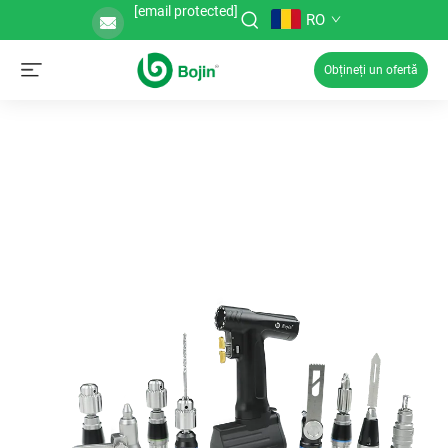
[email protected]
RO
Obțineți un ofertă