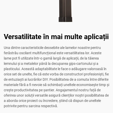
Versatilitate în mai multe aplicații
Una dintre caracteristicile deosebite ale lamelor noastre pentru
ferăstrău oscilant multifuncțional este versatilitatea lor. Aceste
lame pot fi utilizate într-o gamă largă de aplicații, de la tăierea
lemnului și a metalelor până la decuparea gips-cartonului și a
plasticului. Această adaptabilitate le face o adăugare valoroasă în
orice set de unelte, fie că este vorba de constructori profesioniști, fie
de entuziaști ai lucrărilor DIY. Posibilitatea de a comuta între diferite
materiale fără a fi nevoie să schimbați uneltele economisește timp și
crește productivitatea pe șantier. Angajamentul nostru față de
oferirea unor soluții versatilе asigură clienților noștri posibilitatea de
a aborda orice proiect cu încredere, știind că dispun de uneltele
potrivite pentru sarcina respectivă.