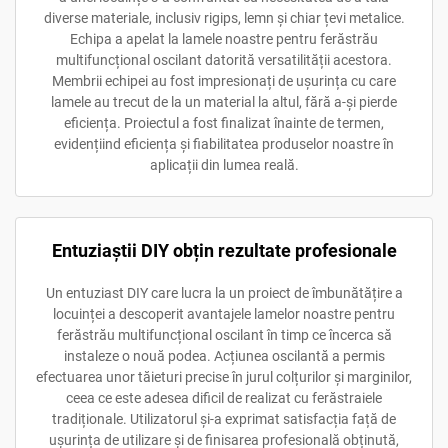
diverse materiale, inclusiv rigips, lemn și chiar țevi metalice.
Echipa a apelat la lamele noastre pentru ferăstrău
multifuncțional oscilant datorită versatilității acestora.
Membrii echipei au fost impresionați de ușurința cu care
lamele au trecut de la un material la altul, fără a-și pierde
eficiența. Proiectul a fost finalizat înainte de termen,
evidențiind eficiența și fiabilitatea produselor noastre în
aplicații din lumea reală.
Entuziaștii DIY obțin rezultate profesionale
Un entuziast DIY care lucra la un proiect de îmbunătățire a
locuinței a descoperit avantajele lamelor noastre pentru
ferăstrău multifuncțional oscilant în timp ce încerca să
instaleze o nouă podea. Acțiunea oscilantă a permis
efectuarea unor tăieturi precise în jurul colțurilor și marginilor,
ceea ce este adesea dificil de realizat cu ferăstraiele
tradiționale. Utilizatorul și-a exprimat satisfacția față de
ușurința de utilizare și de finisarea profesională obținută,