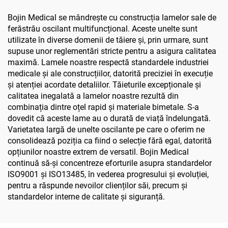
Bojin Medical se mândrește cu construcția lamelor sale de
ferăstrău oscilant multifuncțional. Aceste unelte sunt
utilizate în diverse domenii de tăiere și, prin urmare, sunt
supuse unor reglementări stricte pentru a asigura calitatea
maximă. Lamele noastre respectă standardele industriei
medicale și ale construcțiilor, datorită preciziei în execuție
și atenției acordate detaliilor. Tăieturile excepționale și
calitatea inegalată a lamelor noastre rezultă din
combinația dintre oțel rapid și materiale bimetale. S-a
dovedit că aceste lame au o durată de viață îndelungată.
Varietatea largă de unelte oscilante pe care o oferim ne
consolidează poziția ca fiind o selecție fără egal, datorită
opțiunilor noastre extrem de versatil. Bojin Medical
continuă să-și concentreze eforturile asupra standardelor
ISO9001 și ISO13485, în vederea progresului și evoluției,
pentru a răspunde nevoilor clienților săi, precum și
standardelor interne de calitate și siguranță.