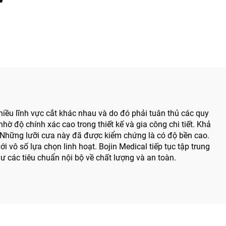
cụ điện y tế dạng bút khoan
dùng trong phẫu thuật hàm
mặt, tay chân và xương nhỏ
iều lĩnh vực cắt khác nhau và do đó phải tuân thủ các quy
 độ chính xác cao trong thiết kế và gia công chi tiết. Khả
ại. Những lưỡi cưa này đã được kiểm chứng là có độ bền cao.
vô số lựa chọn linh hoạt. Bojin Medical tiếp tục tập trung
 các tiêu chuẩn nội bộ về chất lượng và an toàn.