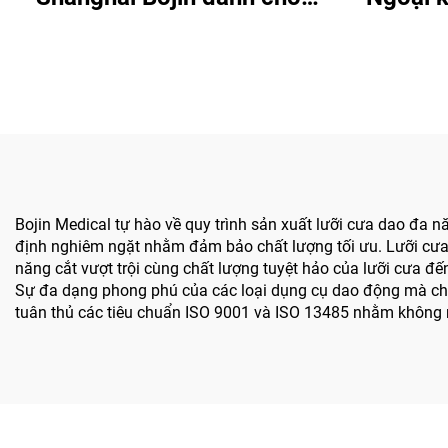
phẫu thuật chỉnh hình chấn
Bojin 
thương khớp Hệ thống 5501
phẫu th
Hệ thống 5000
trong mộ
trong
t
Bojin Medical tự hào về quy trình sản xuất lưỡi cưa dao đa 
định nghiêm ngặt nhằm đảm bảo chất lượng tối ưu. Lưỡi cưa c
năng cắt vượt trội cùng chất lượng tuyệt hảo của lưỡi cưa đế
Sự đa dạng phong phú của các loại dụng cụ dao động mà chúng
tuân thủ các tiêu chuẩn ISO 9001 và ISO 13485 nhằm không n