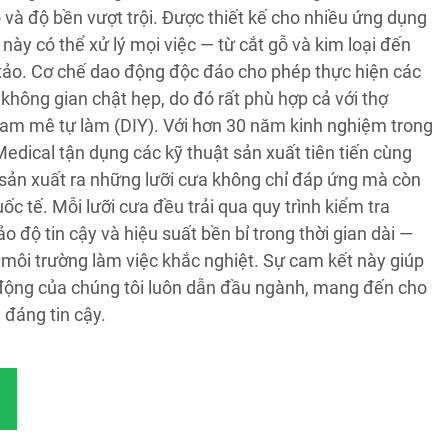
ao và độ bền vượt trội. Được thiết kế cho nhiều ứng dụng
này có thể xử lý mọi việc — từ cắt gỗ và kim loại đến
h xảo. Cơ chế dao động độc đáo cho phép thực hiện các
không gian chật hẹp, do đó rất phù hợp cả với thợ
am mê tự làm (DIY). Với hơn 30 năm kinh nghiệm trong
Medical tận dụng các kỹ thuật sản xuất tiên tiến cùng
ể sản xuất ra những lưỡi cưa không chỉ đáp ứng mà còn
ốc tế. Mỗi lưỡi cưa đều trải qua quy trình kiểm tra
độ tin cậy và hiệu suất bền bỉ trong thời gian dài —
 môi trường làm việc khắc nghiệt. Sự cam kết này giúp
 động của chúng tôi luôn dẫn đầu ngành, mang đến cho
đáng tin cậy.