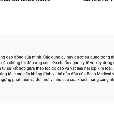
BJ6600, Máy khoan
uật tích hợp Tất cả
t, Máy vặn vít dùng
 Phẫu thuật Chấn
hương & Khớp
năng dao động của mình. Các dụng cụ này được sử dụng trong nh
ủa chúng tôi đáp ứng các tiêu chuẩn ngành y tế và xây dựng nhờ
n từ sự kết hợp giữa thép tốc độ cao và vật liệu hai lớp kim lo
 tôi cung cấp khẳng định vị thế dẫn đầu của Bojin Medical với 
gừng phát triển và đổi mới vì nhu cầu của khách hàng cũng như