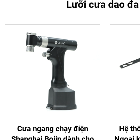
Lưỡi cưa dao đa
Cưa ngang chạy điện
Hệ th
Shanghai Bojin dành cho
Ngoại 