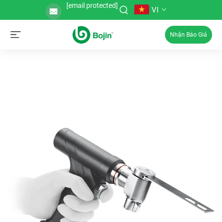
[email protected]
VI
Nhận Báo Giá