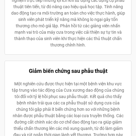
nghiệm trực tiếp những lợi ích khi sử dụng các dụng cụ phẫu
thuật tiên tiến, từ đó nâng cao hiệu quả học tập. Tính năng
dao động tạo ra môi trường an toàn cho việc thực hành, giúp
sinh viên phát triển kỹ năng mà không lo ngại gây tổn
thương cho mô giả lập. Phản hồi từ các giảng viên nhấn
mạnh vai trò của máy cưa trong việc cải thiện sự tự tin và
thành thạo của sinh viên khi thực hiện các thủ thuật chấn
thương chỉnh hình.
Giảm biến chứng sau phẫu thuật
Một nghiên cứu được thực hiện tại một bệnh viện khu vực
tập trung vào tác động của Cưa xương dao động của chúng
tôi đối với tỷ lệ hồi phục sau phẫu thuật. Kết quả cho thấy
bệnh nhân trải qua các ca phẫu thuật sử dụng cưa của
chúng tôi gặp phải ít biến chứng hơn so với những bệnh
nhân được phẫu thuật bằng các loại cưa truyền thống. Các
đường cắt chính xác do cơ chế dao động tạo ra giúp giảm
thiểu chấn thương lên các mô xung quanh, từ đó làm giảm
đau và rút ngắn thời gian lành vết thương. Trường hợp này