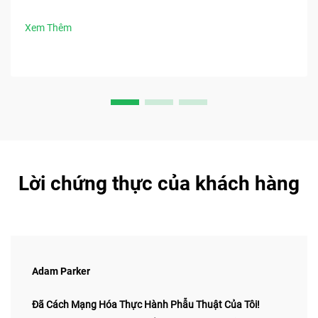
chính xác, tốc độ, an toàn và kiểm soát nhiễm trùng. Tải ngay
các phương pháp tốt nhất trong phẫu thuật.
Xem Thêm
Lời chứng thực của khách hàng
Adam Parker
Đã Cách Mạng Hóa Thực Hành Phẫu Thuật Của Tôi!