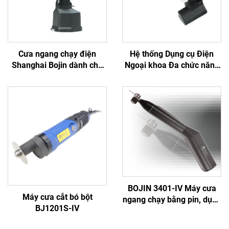
Cưa ngang chạy điện
Hệ thống Dụng cụ Điện
Shanghai Bojin dành cho
Ngoại khoa Đa chức năng
phẫu thuật chỉnh hình chấn
Bojin BJ6600, Máy khoan
thương khớp Hệ thống
phẫu thuật tích hợp Tất cả
5501 Hệ thống 5000
trong một, Máy vặn vít
dùng trong Phẫu thuật
Chấn thương & Khớp
BOJIN 3401-IV Máy cưa
Máy cưa cắt bó bột
ngang chạy bằng pin, dụng
BJ1201S-IV
cụ điện y tế dạng bút
khoan dùng trong phẫu