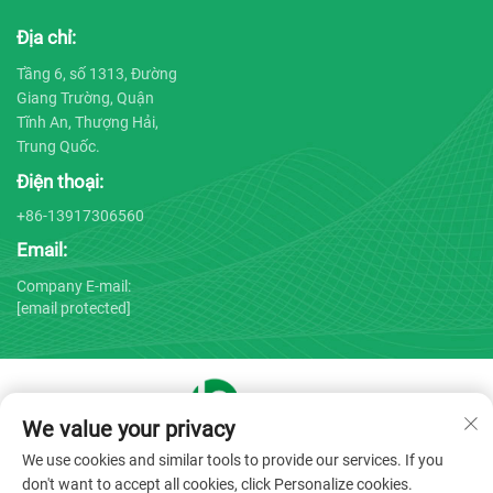
Địa chỉ:
Tầng 6, số 1313, Đường
Giang Trường, Quận
Tĩnh An, Thượng Hải,
Trung Quốc.
Điện thoại:
+86-13917306560
Email:
Company E-mail:
[email protected]
We value your privacy
Bản quyền © 2025 bởi Công ty TNHH Thiết bị Y tế Thượng Hải
We use cookies and similar tools to provide our services. If you
Bojin -
Chính sách bảo mật
don't want to accept all cookies, click Personalize cookies.