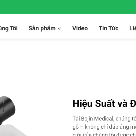
ng Tôi
Sản phẩm
Video
Tin Tức
Li
Hiệu Suất và 
Tại Bojin Medical, chúng t
gỗ – không chỉ đáp ứng mà
cưa của chúng tôi được chế 