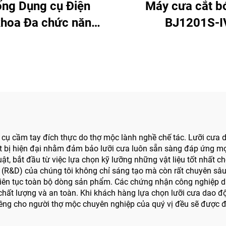
ống Dụng cụ Điện
Máy cưa cắt b
khoa Đa chức năng
BJ1201S-I
BJ6600, Máy khoan
uật tích hợp Tất cả
t, Máy vặn vít dùng
 Phẫu thuật Chấn
hương & Khớp
ụng cụ cầm tay đích thực do thợ mộc lành nghề chế tác. Lưỡi cư
iết bị hiện đại nhằm đảm bảo lưỡi cưa luôn sẵn sàng đáp ứng 
uật, bắt đầu từ việc lựa chọn kỹ lưỡng những vật liệu tốt nhất 
ển (R&D) của chúng tôi không chỉ sáng tạo mà còn rất chuyên s
 liên tục toàn bộ dòng sản phẩm. Các chứng nhận công nghiệp 
chất lượng và an toàn. Khi khách hàng lựa chọn lưỡi cưa dao đ
iêng cho người thợ mộc chuyên nghiệp của quý vị đều sẽ được 