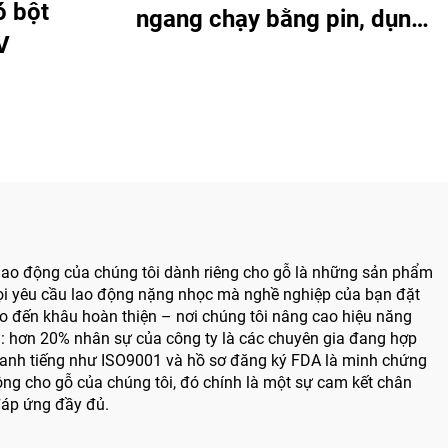
ó bột
ngang chạy bằng pin, dụng
V
cụ điện y tế dạng bút khoan
dùng trong phẫu thuật hàm
mặt, tay chân và xương nhỏ
a dao động của chúng tôi dành riêng cho gỗ là những sản phẩm
mọi yêu cầu lao động nặng nhọc mà nghề nghiệp của bạn đặt
cho đến khâu hoàn thiện – nơi chúng tôi nâng cao hiệu năng
âu: hơn 20% nhân sự của công ty là các chuyên gia đang hợp
danh tiếng như ISO9001 và hồ sơ đăng ký FDA là minh chứng
ộng cho gỗ của chúng tôi, đó chính là một sự cam kết chân
đáp ứng đầy đủ.