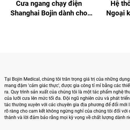
Cưa ngang chạy điện
Hệ th
Shanghai Bojin dành cho
Ngoại 
phẫu thuật chỉnh hình chấn
Bojin 
thương khớp Hệ thống 5501
phẫu th
Hệ thống 5000
trong mộ
trong
t
Tại Bojin Medical, chúng tôi trân trọng giá trị của những d
mang đậm 'cảm giác thực', được gia công tỉ mỉ bằng các th
ra. Quy trình sản xuất của chúng tôi là một tác phẩm nghệ th
của lưỡi cưa lên mức tối đa. Đội ngũ nghiên cứu và phát tri
tác thường xuyên với các chuyên gia địa phương để đổi mới
rõ ràng cho cam kết không ngừng nghỉ của chúng tôi đối với 
thành và lời đảm bảo rằng mọi kỳ vọng về chất lượng dành r