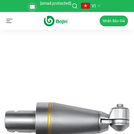
[email protected]
VI
Nhận Báo Giá