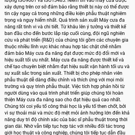
lượng ISO9001 và ISO13485. Niềm tin vào máy cưa được
xây dựng trên cơ sở đảm bảo rằng thiết bị này có thể được
tin cậy ngay cả trong những điều kiện phẫu thuật nghiêm
trọng và nguy hiểm nhất. Quá trình sản xuất Máy cưa đa
năng rất tinh vi và chi tiết. Từ khâu lên ý tưởng và thiết kế
ban đầu cho đến bước lắp ráp cuối cùng, đội ngũ nghiên
cứu và phát triển (R&D) của chúng tôi gồm các chuyên gia
thuộc nhiều lĩnh vực khác nhau hợp tác chặt chẽ nhằm
đảm bảo Máy cưa đa năng đạt được mức độ đổi mới và
hiệu suất tối ưu nhất. Máy cưa đa năng được thiết kế và
chế tạo chuyên biệt nhằm đạt hiệu suất vận hành tối ưu và
sự xuất sắc trong sản xuất. Thiết bị cho phép nhân viên
phẫu thuật dễ dàng điều chỉnh và thích ứng với mọi môi
trường và quy trình phẫu thuật. Việc tích hợp phản hồi từ
người dùng vào quá trình phát triển giúp chúng tôi hoàn
thiện Máy cưa đa năng sao cho đạt hiệu quả cao nhất.
Chúng tôi coi yếu tố công thái học là yếu tố then chốt, bởi
vì sự thoải mái và mức độ mệt mỏi ảnh hưởng lớn đến khả
năng duy trì độ chính xác của bác sĩ phẫu thuật trong thời
gian dài. Nhờ vẫn tiếp tục hợp tác với nhiều đối tác trong
giới học thuật và công nghiệp, chúng tôi tiếp tục dẫn đầu