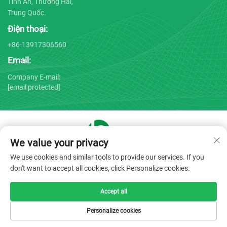
Tĩnh An, Thượng Hải,
Trung Quốc.
Điện thoại:
+86-13917306560
Email:
Company E-mail:
[email protected]
We value your privacy
Bản quyền © 2025 bởi Công ty TNHH Thiết bị Y tế Thượng Hải
We use cookies and similar tools to provide our services. If you
Bojin -
Chính sách bảo mật
don't want to accept all cookies, click Personalize cookies.
Accept all
Personalize cookies
TRANG CHỦ
SẢN PHẨM
EMAIL
ĐIỆN THOẠI