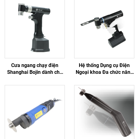
Cưa ngang chạy điện
Hệ thống Dụng cụ Điện
Shanghai Bojin dành cho
Ngoại khoa Đa chức năng
phẫu thuật chỉnh hình chấn
Bojin BJ6600, Máy khoan
thương khớp Hệ thống
phẫu thuật tích hợp Tất cả
5501 Hệ thống 5000
trong một, Máy vặn vít
dùng trong Phẫu thuật
Chấn thương & Khớp