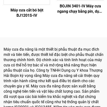
BOJIN 3401-IV Máy cưa
Máy cưa cắt bó bột
ngang chạy bằng pin, dụng
BJ1201S-IV
cụ điện y tế dạng bút
khoan dùng trong phẫu
thuật hàm mặt, tay chân
và xương nhỏ
Máy cưa đa năng là một thiết bị phẫu thuật đa mục đích
mới và tiên tiến, được thiết kế đặc biệt cho phẫu thuật chấn
thương chỉnh hình. Độ chính xác và tính linh hoạt của máy
cưa có thể hỗ trợ bác sĩ và mở rộng khả năng thực hiện
phẫu thuật của họ. Công ty TNHH Dụng cụ Y khoa Thượng
Hải Bojin kỳ vọng rằng Máy cưa đa năng sẽ cải thiện quy
trình vận hành cũng như kết quả điều trị dành cho các
chuyên gia y tế. Máy cưa đa năng được sản xuất bằng
công nghệ tiên tiến và vật liệu chất lượng cao. Sản phẩm
đã vượt qua các bài kiểm tra khắc nghiệt và đạt chứng
nhận tiêu chuẩn quốc tế cũng như hệ thống quản lý chất