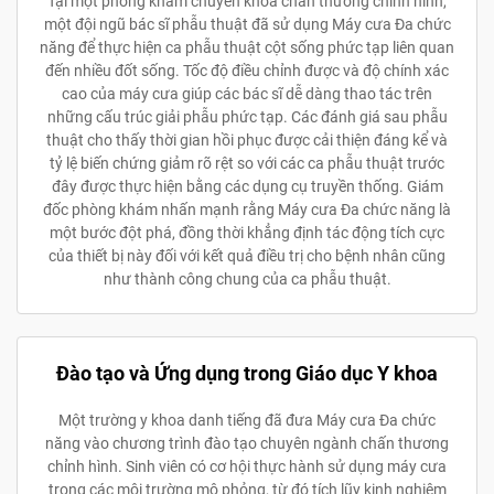
Tại một phòng khám chuyên khoa chấn thương chỉnh hình,
một đội ngũ bác sĩ phẫu thuật đã sử dụng Máy cưa Đa chức
năng để thực hiện ca phẫu thuật cột sống phức tạp liên quan
đến nhiều đốt sống. Tốc độ điều chỉnh được và độ chính xác
cao của máy cưa giúp các bác sĩ dễ dàng thao tác trên
những cấu trúc giải phẫu phức tạp. Các đánh giá sau phẫu
thuật cho thấy thời gian hồi phục được cải thiện đáng kể và
tỷ lệ biến chứng giảm rõ rệt so với các ca phẫu thuật trước
đây được thực hiện bằng các dụng cụ truyền thống. Giám
đốc phòng khám nhấn mạnh rằng Máy cưa Đa chức năng là
một bước đột phá, đồng thời khẳng định tác động tích cực
của thiết bị này đối với kết quả điều trị cho bệnh nhân cũng
như thành công chung của ca phẫu thuật.
Đào tạo và Ứng dụng trong Giáo dục Y khoa
Một trường y khoa danh tiếng đã đưa Máy cưa Đa chức
năng vào chương trình đào tạo chuyên ngành chấn thương
chỉnh hình. Sinh viên có cơ hội thực hành sử dụng máy cưa
trong các môi trường mô phỏng, từ đó tích lũy kinh nghiệm