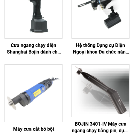
Cưa ngang chạy điện
Hệ thống Dụng cụ Điện
Shanghai Bojin dành cho
Ngoại khoa Đa chức năng
phẫu thuật chỉnh hình chấn
Bojin BJ6600, Máy khoan
thương khớp Hệ thống
phẫu thuật tích hợp Tất cả
5501 Hệ thống 5000
trong một, Máy vặn vít
dùng trong Phẫu thuật
Chấn thương & Khớp
BOJIN 3401-IV Máy cưa
Máy cưa cắt bó bột
ngang chạy bằng pin, dụng