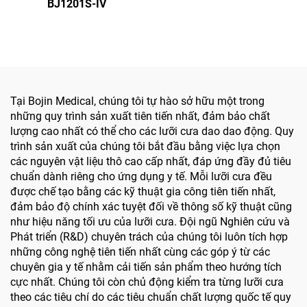
BJ1201S-IV
cụ điện y tế dạng bút
khoan dùng trong phẫu
thuật hàm mặt, tay chân
và xương nhỏ
Tại Bojin Medical, chúng tôi tự hào sở hữu một trong
những quy trình sản xuất tiên tiến nhất, đảm bảo chất
lượng cao nhất có thể cho các lưỡi cưa dao dao động. Quy
trình sản xuất của chúng tôi bắt đầu bằng việc lựa chọn
các nguyên vật liệu thô cao cấp nhất, đáp ứng đầy đủ tiêu
chuẩn dành riêng cho ứng dụng y tế. Mỗi lưỡi cưa đều
được chế tạo bằng các kỹ thuật gia công tiên tiến nhất,
đảm bảo độ chính xác tuyệt đối về thông số kỹ thuật cũng
như hiệu năng tối ưu của lưỡi cưa. Đội ngũ Nghiên cứu và
Phát triển (R&D) chuyên trách của chúng tôi luôn tích hợp
những công nghệ tiên tiến nhất cùng các góp ý từ các
chuyên gia y tế nhằm cải tiến sản phẩm theo hướng tích
cực nhất. Chúng tôi còn chủ động kiểm tra từng lưỡi cưa
theo các tiêu chí do các tiêu chuẩn chất lượng quốc tế quy