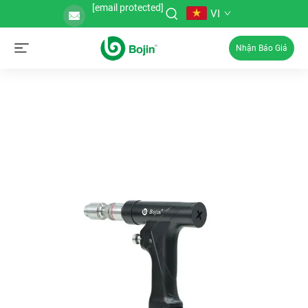
[email protected]
VI
Nhận Báo Giá