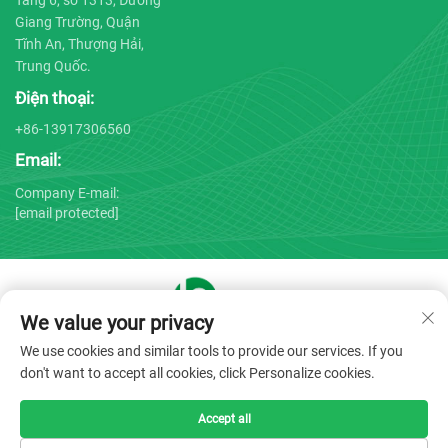
Giang Trường, Quận
Tĩnh An, Thượng Hải,
Trung Quốc.
Điện thoại:
+86-13917306560
Email:
Company E-mail:
[email protected]
We value your privacy
Bản quyền © 2025 bởi Công ty TNHH Thiết bị Y tế Thượng Hải
We use cookies and similar tools to provide our services. If you
Bojin -
Chính sách Bảo mật
don't want to accept all cookies, click Personalize cookies.
Accept all