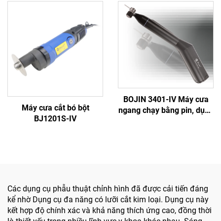
thương khớp Hệ thống
phẫu thuật tích hợp Tất cả
5501 Hệ thống 5000
trong một, Máy vặn vít
dùng trong Phẫu thuật
Chấn thương & Khớp
BOJIN 3401-IV Máy cưa
Máy cưa cắt bó bột
ngang chạy bằng pin, dụng
BJ1201S-IV
cụ điện y tế dạng bút
khoan dùng trong phẫu
thuật hàm mặt, tay chân
và xương nhỏ
Các dụng cụ phẫu thuật chỉnh hình đã được cải tiến đáng
kể nhờ Dụng cụ đa năng có lưỡi cắt kim loại. Dụng cụ này
kết hợp độ chính xác và khả năng thích ứng cao, đồng thời