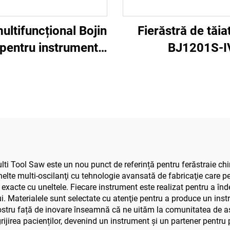
ultifuncțional Bojin
Fierăstră de tăia
pentru instrumente
BJ1201S-I
opedice, aparat
cal universal pentru
t, tăiat și strâns
i, pentru chirurgie
tică și articulară
i Tool Saw este un nou punct de referință pentru ferăstraie chiru
 unelte multi-oscilanţi cu tehnologie avansată de fabricaţie care p
i exacte cu uneltele. Fiecare instrument este realizat pentru a înd
ului. Materialele sunt selectate cu atenţie pentru a produce un in
ostru față de inovare înseamnă că ne uităm la comunitatea de as
rijirea pacienților, devenind un instrument și un partener pentru 