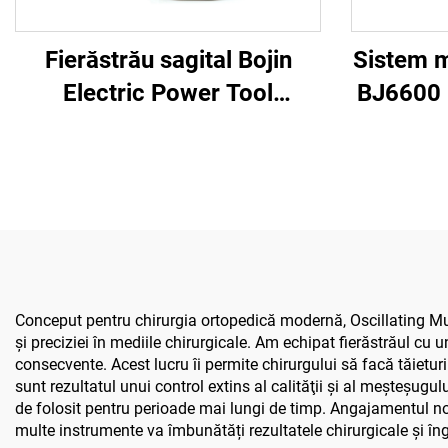
Fierăstrău sagital Bojin
Sistem m
Electric Power Tool
BJ6600 
Shanghai 5501 pentru
ort
sistemul ortopedic de
chirurgi
chirurgie articulară și
găuri
traumatisme 5000
șurubur
trauma
Conceput pentru chirurgia ortopedică modernă, Oscillating Mult
şi preciziei în mediile chirurgicale. Am echipat fierăstrăul cu
consecvente. Acest lucru îi permite chirurgului să facă tăietur
sunt rezultatul unui control extins al calităţii şi al meşteşug
de folosit pentru perioade mai lungi de timp. Angajamentul n
multe instrumente va îmbunătăți rezultatele chirurgicale și îng