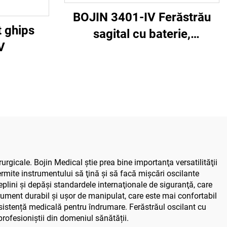
BOJIN 3401-IV Ferăstrău
t ghips
sagital cu baterie,
V
șurubelniță stilou,
instrumente chirurgicale
electrice pentru chirurgia
maxilofacială, a mâinii, a
piciorului și a oaselor mici
rgicale. Bojin Medical ştie prea bine importanţa versatilităţii
ermite instrumentului să ţină şi să facă mişcări oscilante
eplini şi depăşi standardele internaţionale de siguranţă, care
strument durabil şi uşor de manipulat, care este mai confortabil
istență medicală pentru îndrumare. Ferăstrăul oscilant cu
profesioniștii din domeniul sănătății.