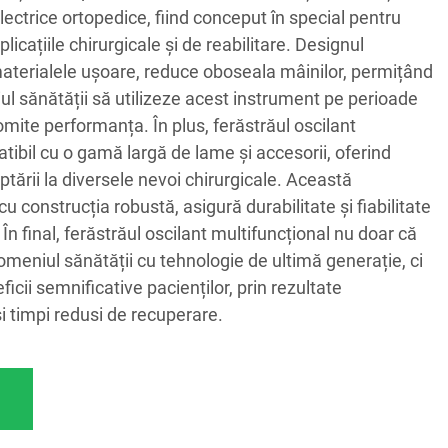
ectrice ortopedice, fiind conceput în special pentru
aplicațiile chirurgicale și de reabilitare. Designul
terialele ușoare, reduce oboseala mâinilor, permițând
ul sănătății să utilizeze acest instrument pe perioade
mite performanța. În plus, ferăstrăul oscilant
tibil cu o gamă largă de lame și accesorii, oferind
ptării la diversele nevoi chirurgicale. Această
u construcția robustă, asigură durabilitate și fiabilitate
 În final, ferăstrăul oscilant multifuncțional nu doar că
 domeniul sănătății cu tehnologie de ultimă generație, ci
cii semnificative pacienților, prin rezultate
i timpi redusi de recuperare.