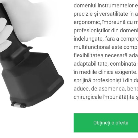
domeniul instrumentelor el
precizie și versatilitate în 
ergonomic, împreună cu ma
profesioniștilor din domeni
îndelungate, fără a compro
multifuncțional este compa
flexibilitatea necesară ada
adaptabilitate, combinată c
în mediile clinice exigente.
sprijină profesioniștii din
aduce, de asemenea, benefi
chirurgicale îmbunătățite ș
Obțineți o ofertă