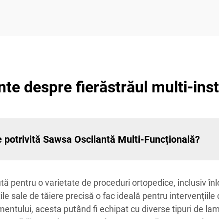
nte despre fierăstrăul multi-in
ste potrivită Sawsa Oscilantă Multi-Funcțională?
entru o varietate de proceduri ortopedice, inclusiv înlocu
le sale de tăiere precisă o fac ideală pentru intervențiile c
umentului, acesta putând fi echipat cu diverse tipuri de la