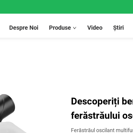
Despre Noi
Produse
Video
Știri
Descoperiți ben
ferăstrăului os
Ferăstrăul oscilant multifu