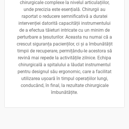
chirurgicale complexe la nivelul articulațiilor,
unde precizia este esențială. Chirurgii au
raportat o reducere semnificativă a duratei
intervenției datorită capacității instrumentului
de a efectua tăieturi intricate cu un minim de
perturbare a țesuturilor. Aceasta nu numai că a
crescut siguranța pacienților, ci și a îmbunătățit
timpii de recuperare, permițându-le acestora să
revină mai repede la activitățile zilnice. Echipa
chirurgicală a spitalului a lăudat instrumentul
pentru designul său ergonomic, care a facilitat
utilizarea ușoară în timpul operațiilor lungi,
conducând, în final, la rezultate chirurgicale
îmbunătățite.