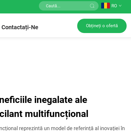
RO
Obțineți o ofertă
Contactați-Ne
eficiile inegalate ale
cilant multifuncțional
ncțional reprezintă un model de referință al inovației în