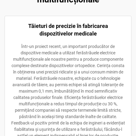
Tăieturi de precizie în fabricarea
dispozitivelor medicale
Într-un proiect recent, un important producător de
dispozitive medicale a utilizat ferăstrăuele electrice
multifuncționale ale noastre pentru a produce componente
complexe destinate dispozitivelor ortopedice. Cerința consta
în obținerea unei precizii ridicate și a unui consum minim de
material. Ferăstrăuele noastre, echipate cu o tehnologie
avansată de tăiere, au permis echipei să atingă toleranțe de
maximum 0,1 mm, îmbunătățind în mod semnificativ
calitatea produselor finale. Eficiența ferăstrăuelor electrice
multifuncționale a redus timpul de producție cu 30 %,
permițând companiei să respecte termenele limită stricte,
păstrând în același timp standarde înalte de calitate.
Feedback-ul pozitiv primit de la echipa de ingineri a evidențiat
fiabilitatea și ușurința de utilizare a ferăstrăului, făcându-l
astfel un element indispensabil al liniei lor de producție.