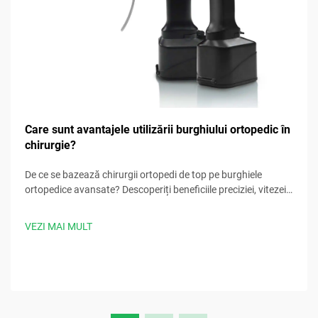
Care sunt avantajele utilizării burghiului ortopedic în
chirurgie?
De ce se bazează chirurgii ortopedi de top pe burghiele
ortopedice avansate? Descoperiți beneficiile preciziei, vitezei,
siguranței și controlului infecțiilor. Descărcați acum cele mai
bune practici chirurgicale.
VEZI MAI MULT