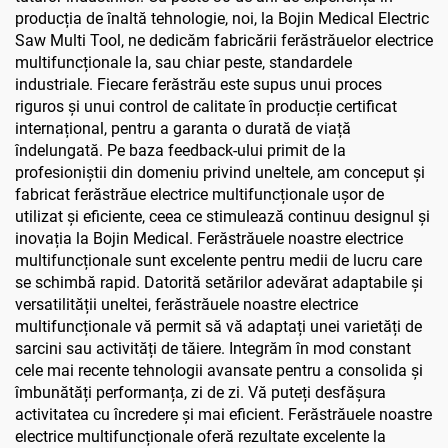
producția de înaltă tehnologie, noi, la Bojin Medical Electric
Saw Multi Tool, ne dedicăm fabricării ferăstrăuelor electrice
multifuncționale la, sau chiar peste, standardele
industriale. Fiecare ferăstrău este supus unui proces
riguros și unui control de calitate în producție certificat
internațional, pentru a garanta o durată de viață
îndelungată. Pe baza feedback-ului primit de la
profesioniștii din domeniu privind uneltele, am conceput și
fabricat ferăstrăue electrice multifuncționale ușor de
utilizat și eficiente, ceea ce stimulează continuu designul și
inovația la Bojin Medical. Ferăstrăuele noastre electrice
multifuncționale sunt excelente pentru medii de lucru care
se schimbă rapid. Datorită setărilor adevărat adaptabile și
versatilității uneltei, ferăstrăuele noastre electrice
multifuncționale vă permit să vă adaptați unei varietăți de
sarcini sau activități de tăiere. Integrăm în mod constant
cele mai recente tehnologii avansate pentru a consolida și
îmbunătăți performanța, zi de zi. Vă puteți desfășura
activitatea cu încredere și mai eficient. Ferăstrăuele noastre
electrice multifuncționale oferă rezultate excelente la