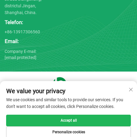
districtul Jingan,
Shanghai, China.
Telefon:
+86-13917306560
Email:
Company E-mail:
[email protected]
We value your privacy
Drepturi de autor © 2025 de către Shanghai Bojin Medical
We use cookies and similar tools to provide our services. If you
Instrument Co., Ltd. -
Politica de confidențialitate
don't want to accept all cookies, click Personalize cookies.
Accept all
Personalize cookies