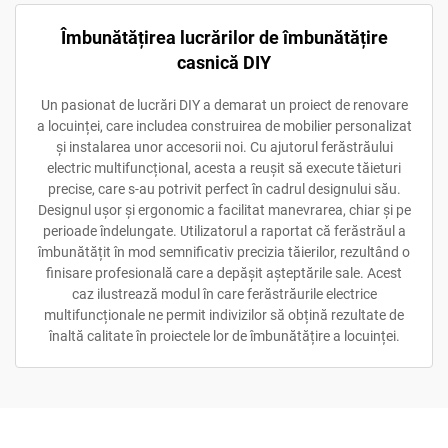
Îmbunătățirea lucrărilor de îmbunătățire
casnică DIY
Un pasionat de lucrări DIY a demarat un proiect de renovare
a locuinței, care includea construirea de mobilier personalizat
și instalarea unor accesorii noi. Cu ajutorul ferăstrăului
electric multifuncțional, acesta a reușit să execute tăieturi
precise, care s-au potrivit perfect în cadrul designului său.
Designul ușor și ergonomic a facilitat manevrarea, chiar și pe
perioade îndelungate. Utilizatorul a raportat că ferăstrăul a
îmbunătățit în mod semnificativ precizia tăierilor, rezultând o
finisare profesională care a depășit așteptările sale. Acest
caz ilustrează modul în care ferăstrăurile electrice
multifuncționale ne permit indivizilor să obțină rezultate de
înaltă calitate în proiectele lor de îmbunătățire a locuinței.