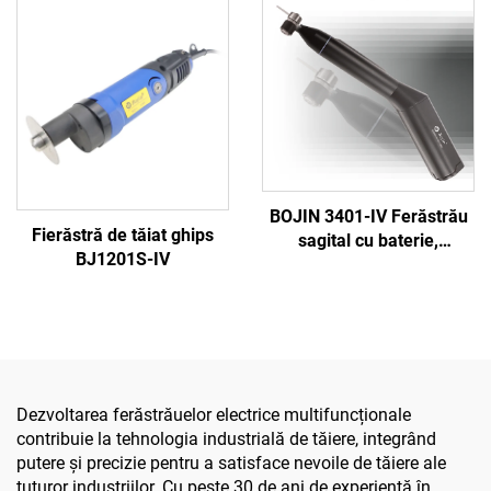
sistemul ortopedic de
aparat chirurgical
chirurgie articulară și
universal pentru găurit,
traumatisme 5000
tăiat și strâns șuruburi,
pentru chirurgie
traumatică și articulară
BOJIN 3401-IV Ferăstrău
Fierăstră de tăiat ghips
sagital cu baterie,
BJ1201S-IV
șurubelniță stilou,
instrumente chirurgicale
electrice pentru chirurgia
maxilofacială, a mâinii, a
piciorului și a oaselor mici
Dezvoltarea ferăstrăuelor electrice multifuncționale
contribuie la tehnologia industrială de tăiere, integrând
putere și precizie pentru a satisface nevoile de tăiere ale
tuturor industriilor. Cu peste 30 de ani de experiență în