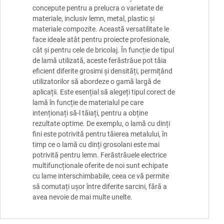
concepute pentru a prelucra o varietate de
materiale, inclusiv lemn, metal, plastic și
materiale compozite. Această versatilitate le
face ideale atât pentru proiecte profesionale,
cât și pentru cele de bricolaj. În funcție de tipul
de lamă utilizată, aceste ferăstrăue pot tăia
eficient diferite grosimi și densități, permițând
utilizatorilor să abordeze o gamă largă de
aplicații. Este esențial să alegeți tipul corect de
lamă în funcție de materialul pe care
intenționați să-l tăiați, pentru a obține
rezultate optime. De exemplu, o lamă cu dinți
fini este potrivită pentru tăierea metalului, în
timp ce o lamă cu dinți grosolani este mai
potrivită pentru lemn. Ferăstrăuele electrice
multifuncționale oferite de noi sunt echipate
cu lame interschimbabile, ceea ce vă permite
să comutați ușor între diferite sarcini, fără a
avea nevoie de mai multe unelte.