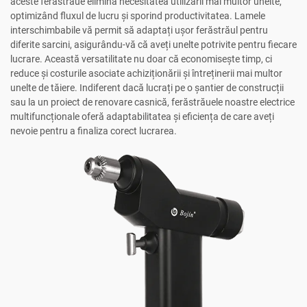
aceste ferăstrăue elimină necesitatea utilizării mai multor unelte,
optimizând fluxul de lucru și sporind productivitatea. Lamele
interschimbabile vă permit să adaptați ușor ferăstrăul pentru
diferite sarcini, asigurându-vă că aveți unelte potrivite pentru fiecare
lucrare. Această versatilitate nu doar că economisește timp, ci
reduce și costurile asociate achiziționării și întreținerii mai multor
unelte de tăiere. Indiferent dacă lucrați pe o șantier de construcții
sau la un proiect de renovare casnică, ferăstrăuele noastre electrice
multifuncționale oferă adaptabilitatea și eficiența de care aveți
nevoie pentru a finaliza corect lucrarea.