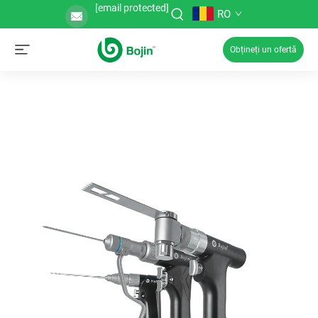
[email protected]
RO
Obțineți un ofertă