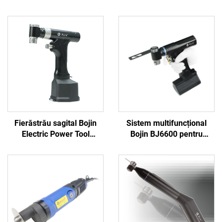
Fierăstrău sagital Bojin
Sistem multifuncțional
Electric Power Tool
Bojin BJ6600 pentru
Shanghai 5501 pentru
instrumente ortopedice,
sistemul ortopedic de
aparat chirurgical
chirurgie articulară și
universal pentru găurit,
traumatisme 5000
tăiat și strâns șuruburi,
pentru chirurgie
traumatică și articulară