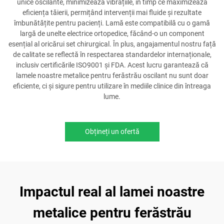
unice oscilante, minimizează vibrațiile, în timp ce maximizează
eficiența tăierii, permițând intervenții mai fluide și rezultate
îmbunătățite pentru pacienți. Lamă este compatibilă cu o gamă
largă de unelte electrice ortopedice, făcând-o un component
esențial al oricărui set chirurgical. În plus, angajamentul nostru față
de calitate se reflectă în respectarea standardelor internaționale,
inclusiv certificările ISO9001 și FDA. Acest lucru garantează că
lamele noastre metalice pentru ferăstrău oscilant nu sunt doar
eficiente, ci și sigure pentru utilizare în mediile clinice din întreaga
lume.
Obțineți un ofertă
Impactul real al lamei noastre
metalice pentru ferăstrău