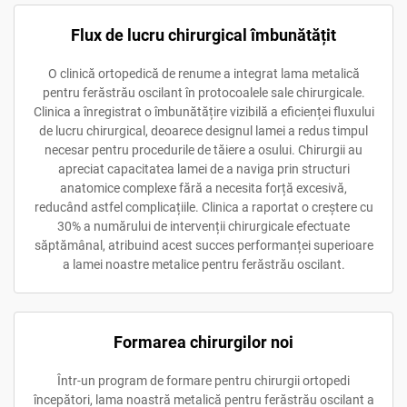
Flux de lucru chirurgical îmbunătățit
O clinică ortopedică de renume a integrat lama metalică
pentru ferăstrău oscilant în protocoalele sale chirurgicale.
Clinica a înregistrat o îmbunătățire vizibilă a eficienței fluxului
de lucru chirurgical, deoarece designul lamei a redus timpul
necesar pentru procedurile de tăiere a osului. Chirurgii au
apreciat capacitatea lamei de a naviga prin structuri
anatomice complexe fără a necesita forță excesivă,
reducând astfel complicațiile. Clinica a raportat o creștere cu
30% a numărului de intervenții chirurgicale efectuate
săptămânal, atribuind acest succes performanței superioare
a lamei noastre metalice pentru ferăstrău oscilant.
Formarea chirurgilor noi
Într-un program de formare pentru chirurgii ortopedi
începători, lama noastră metalică pentru ferăstrău oscilant a