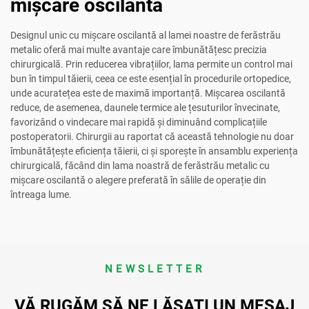
mișcare oscilantă
Designul unic cu mișcare oscilantă al lamei noastre de ferăstrău
metalic oferă mai multe avantaje care îmbunătățesc precizia
chirurgicală. Prin reducerea vibrațiilor, lama permite un control mai
bun în timpul tăierii, ceea ce este esențial în procedurile ortopedice,
unde acuratețea este de maximă importanță. Mișcarea oscilantă
reduce, de asemenea, daunele termice ale țesuturilor învecinate,
favorizând o vindecare mai rapidă și diminuând complicațiile
postoperatorii. Chirurgii au raportat că această tehnologie nu doar
îmbunătățește eficiența tăierii, ci și sporește în ansamblu experiența
chirurgicală, făcând din lama noastră de ferăstrău metalic cu
mișcare oscilantă o alegere preferată în sălile de operație din
întreaga lume.
NEWSLETTER
VĂ RUGĂM SĂ NE LĂSAȚI UN MESAJ