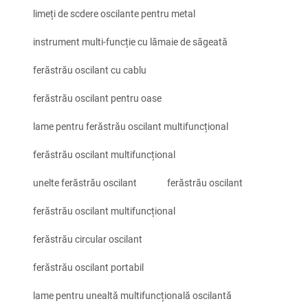
limeți de scdere oscilante pentru metal
instrument multi-funcție cu lămaie de săgeată
ferăstrău oscilant cu cablu
ferăstrău oscilant pentru oase
lame pentru ferăstrău oscilant multifuncțional
ferăstrău oscilant multifuncțional
unelte ferăstrău oscilant
ferăstrău oscilant
ferăstrău oscilant multifuncțional
ferăstrău circular oscilant
ferăstrău oscilant portabil
lame pentru unealtă multifuncțională oscilantă