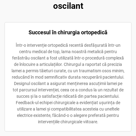
oscilant
Succesul în chirurgia ortopedică
Într-o intervenție ortopedică recentă desfășurată într-un
centru medical de top, lama noastră metalică pentru
ferăstrău oscilant a fost utilizată într-o procedură complexă
de înlocuire a articulațiilor. Chirurgul a raportat că precizia
lamei a permis tăieturi curate, cu un traumatism osos minim,
reducând în mod semnificativ durata recuperării pacientului.
Designul oscilant a asigurat menținerea ascuțimii lamei pe
tot parcursul intervenției, ceea ce a condus la un rezultat de
succes și la o satisfacție ridicată din partea pacientului.
Feedback-ul echipei chirurgicale a evidențiat ușurința de
utilizare a lamei și compatibilitatea acesteia cu uneltele
electrice existente, făcând-o o alegere preferată pentru
intervențiile chirurgicale viitoare.