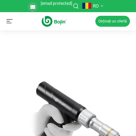
[email protected]
RO
Obțineți un ofertă