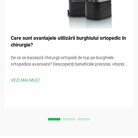
Care sunt avantajele utilizării burghiului ortopedic în
chirurgie?
De ce se bazează chirurgii ortopedi de top pe burghiele
ortopedice avansate? Descoperiți beneficiile preciziei, vitezei,
siguranței și controlului infecțiilor. Descărcați acum cele mai
bune practici chirurgicale.
VEZI MAI MULT