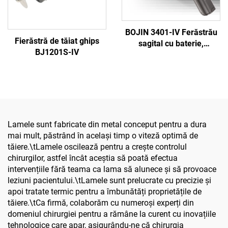
BOJIN 3401-IV Ferăstrău
Fierăstră de tăiat ghips
sagital cu baterie,
BJ1201S-IV
șurubelniță stilou,
instrumente chirurgicale
electrice pentru chirurgia
maxilofacială, a mâinii, a
piciorului și a oaselor mici
Lamele sunt fabricate din metal conceput pentru a dura
mai mult, păstrând în același timp o viteză optimă de
tăiere.\tLamele oscilează pentru a crește controlul
chirurgilor, astfel încât aceștia să poată efectua
intervențiile fără teama ca lama să alunece și să provoace
leziuni pacientului.\tLamele sunt prelucrate cu precizie și
apoi tratate termic pentru a îmbunătăți proprietățile de
tăiere.\tCa firmă, colaborăm cu numeroși experți din
domeniul chirurgiei pentru a rămâne la curent cu inovațiile
tehnologice care apar, asigurându-ne că chirurgia