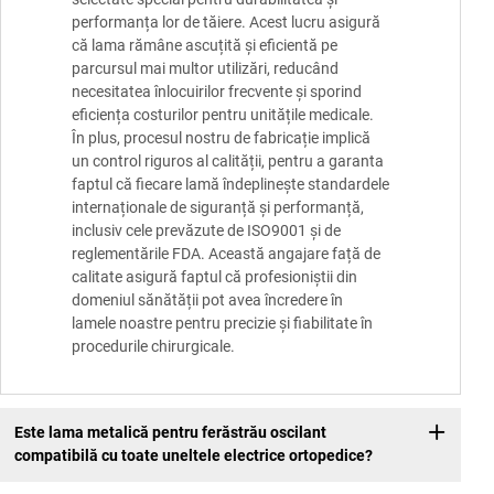
performanța lor de tăiere. Acest lucru asigură
că lama rămâne ascuțită și eficientă pe
parcursul mai multor utilizări, reducând
necesitatea înlocuirilor frecvente și sporind
eficiența costurilor pentru unitățile medicale.
În plus, procesul nostru de fabricație implică
un control riguros al calității, pentru a garanta
faptul că fiecare lamă îndeplinește standardele
internaționale de siguranță și performanță,
inclusiv cele prevăzute de ISO9001 și de
reglementările FDA. Această angajare față de
calitate asigură faptul că profesioniștii din
domeniul sănătății pot avea încredere în
lamele noastre pentru precizie și fiabilitate în
procedurile chirurgicale.
Este lama metalică pentru ferăstrău oscilant
compatibilă cu toate uneltele electrice ortopedice?