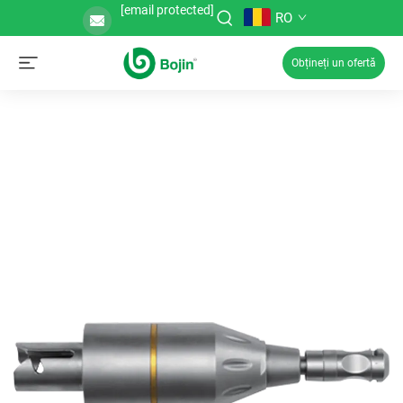
[email protected]
RO
Obțineți un ofertă