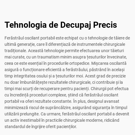
Tehnologia de Decupaj Precis
Ferăstrăul oscilant portabil este echipat cu o tehnologie de tăiere de
ultimă generație, care îl diferențiază de instrumentele chirurgicale
tradiționale. Această tehnologie permite efectuarea unor tăieturi
mai curate, cu un traumatism minim asupra țesuturilor învecinate,
ceea ce este esențial în procedurile ortopedice. Mișcarea oscilantă
asigură o funcționare eficientă a ferăstrăului, păstrând în același
timp integritatea osului și a țesuturilor moi. Acest grad de precizie
nu doar îmbunătățește rezultatele chirurgicale, ci contribuie și la
timpi mai scurți de recuperare pentru pacienți. Chirurgii pot efectua
cu încredință proceduri complexe, știind că ferăstrăul oscilant
portabil va oferi rezultate constante. În plus, designul avansat
minimizează riscul de suprâncălzire, asigurând siguranța în timpul
utilizării prelungite. Ca urmare, ferăstrăul oscilant portabil a devenit
un activ inestimabil în practicile chirurgicale moderne, ridicând
standardul de îngrijire oferit pacienților.