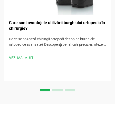
Care sunt avantajele utilizării burghiului ortopedic în
chirurgie?
De ce se bazează chirurgii ortopedi de top pe burghiele
ortopedice avansate? Descoperiți beneficiile preciziei, vitezei,
siguranței și controlului infecțiilor. Descărcați acum cele mai
bune practici chirurgicale.
VEZI MAI MULT