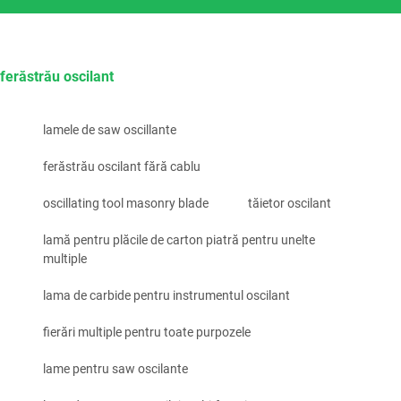
ferăstrău oscilant
lamele de saw oscillante
ferăstrău oscilant fără cablu
oscillating tool masonry blade
tăietor oscilant
lamă pentru plăcile de carton piatră pentru unelte
multiple
lama de carbide pentru instrumentul oscilant
fierări multiple pentru toate purpozele
lame pentru saw oscilante