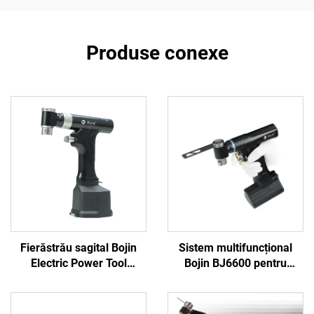
Produse conexe
Fierăstrău sagital Bojin
Sistem multifuncțional
Electric Power Tool
Bojin BJ6600 pentru
Shanghai 5501 pentru
instrumente ortopedice,
sistemul ortopedic de
aparat chirurgical
chirurgie articulară și
universal pentru găurit,