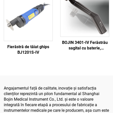
traumatisme 5000
tăiat și strâns șuruburi,
pentru chirurgie
traumatică și articulară
BOJIN 3401-IV Ferăstrău
Fierăstră de tăiat ghips
sagital cu baterie,
BJ1201S-IV
șurubelniță stilou,
instrumente chirurgicale
electrice pentru chirurgia
maxilofacială, a mâinii, a
piciorului și a oaselor mici
Angajamentul față de calitate, inovație și satisfacția
clienților reprezintă un pilon fundamental al Shanghai
Bojin Medical Instrument Co., Ltd. și este o valoare
integrată în fiecare etapă a procesului de fabricație a
instrumentelor medicale pe care le producem, așa cum este