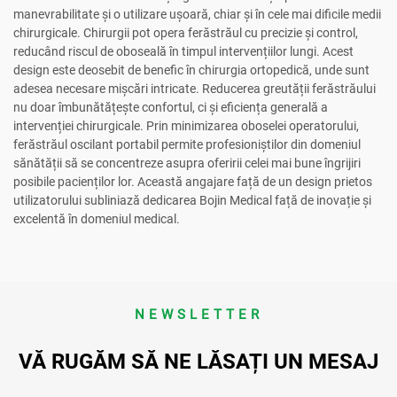
manevrabilitate și o utilizare ușoară, chiar și în cele mai dificile medii
chirurgicale. Chirurgii pot opera ferăstrăul cu precizie și control,
reducând riscul de oboseală în timpul intervențiilor lungi. Acest
design este deosebit de benefic în chirurgia ortopedică, unde sunt
adesea necesare mișcări intricate. Reducerea greutății ferăstrăului
nu doar îmbunătățește confortul, ci și eficiența generală a
intervenției chirurgicale. Prin minimizarea oboselei operatorului,
ferăstrăul oscilant portabil permite profesioniștilor din domeniul
sănătății să se concentreze asupra oferirii celei mai bune îngrijiri
posibile pacienților lor. Această angajare față de un design prietos
utilizatorului subliniază dedicarea Bojin Medical față de inovație și
excelentă în domeniul medical.
NEWSLETTER
VĂ RUGĂM SĂ NE LĂSAȚI UN MESAJ