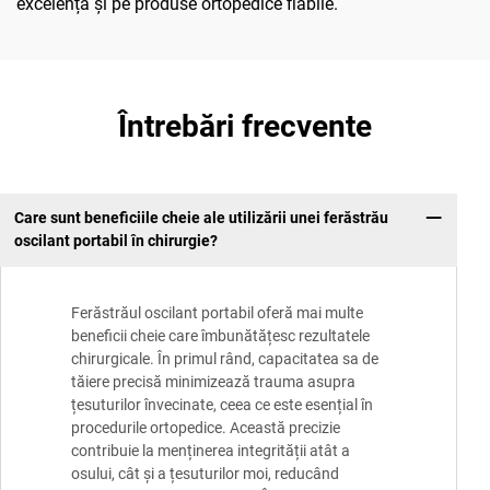
excelență și pe produse ortopedice fiabile.
Întrebări frecvente
Care sunt beneficiile cheie ale utilizării unei ferăstrău
oscilant portabil în chirurgie?
Ferăstrăul oscilant portabil oferă mai multe
beneficii cheie care îmbunătățesc rezultatele
chirurgicale. În primul rând, capacitatea sa de
tăiere precisă minimizează trauma asupra
țesuturilor învecinate, ceea ce este esențial în
procedurile ortopedice. Această precizie
contribuie la menținerea integrității atât a
osului, cât și a țesuturilor moi, reducând