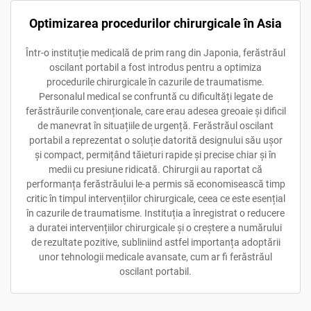
Optimizarea procedurilor chirurgicale în Asia
Într-o instituție medicală de prim rang din Japonia, ferăstrăul
oscilant portabil a fost introdus pentru a optimiza
procedurile chirurgicale în cazurile de traumatisme.
Personalul medical se confruntă cu dificultăți legate de
ferăstrăurile convenționale, care erau adesea greoaie și dificil
de manevrat în situațiile de urgență. Ferăstrăul oscilant
portabil a reprezentat o soluție datorită designului său ușor
și compact, permițând tăieturi rapide și precise chiar și în
medii cu presiune ridicată. Chirurgii au raportat că
performanța ferăstrăului le-a permis să economisească timp
critic în timpul intervențiilor chirurgicale, ceea ce este esențial
în cazurile de traumatisme. Instituția a înregistrat o reducere
a duratei intervențiilor chirurgicale și o creștere a numărului
de rezultate pozitive, subliniind astfel importanța adoptării
unor tehnologii medicale avansate, cum ar fi ferăstrăul
oscilant portabil.