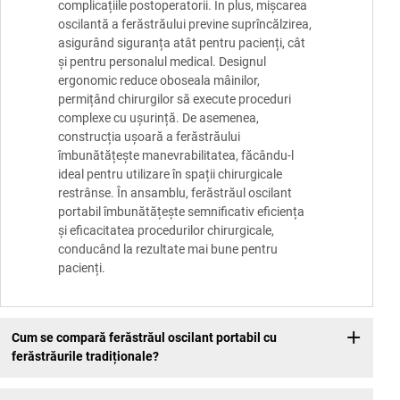
complicațiile postoperatorii. În plus, mișcarea
oscilantă a ferăstrăului previne suprîncălzirea,
asigurând siguranța atât pentru pacienți, cât
și pentru personalul medical. Designul
ergonomic reduce oboseala mâinilor,
permițând chirurgilor să execute proceduri
complexe cu ușurință. De asemenea,
construcția ușoară a ferăstrăului
îmbunătățește manevrabilitatea, făcându-l
ideal pentru utilizare în spații chirurgicale
restrânse. În ansamblu, ferăstrăul oscilant
portabil îmbunătățește semnificativ eficiența
și eficacitatea procedurilor chirurgicale,
conducând la rezultate mai bune pentru
pacienți.
Cum se compară ferăstrăul oscilant portabil cu
ferăstrăurile tradiționale?