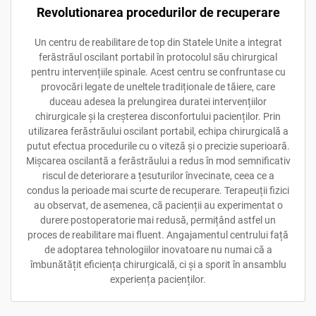
Revolutionarea procedurilor de recuperare
Un centru de reabilitare de top din Statele Unite a integrat
ferăstrăul oscilant portabil în protocolul său chirurgical
pentru intervențiile spinale. Acest centru se confruntase cu
provocări legate de uneltele tradiționale de tăiere, care
duceau adesea la prelungirea duratei intervențiilor
chirurgicale și la creșterea disconfortului pacienților. Prin
utilizarea ferăstrăului oscilant portabil, echipa chirurgicală a
putut efectua procedurile cu o viteză și o precizie superioară.
Mișcarea oscilantă a ferăstrăului a redus în mod semnificativ
riscul de deteriorare a țesuturilor învecinate, ceea ce a
condus la perioade mai scurte de recuperare. Terapeuții fizici
au observat, de asemenea, că pacienții au experimentat o
durere postoperatorie mai redusă, permițând astfel un
proces de reabilitare mai fluent. Angajamentul centrului față
de adoptarea tehnologiilor inovatoare nu numai că a
îmbunătățit eficiența chirurgicală, ci și a sporit în ansamblu
experiența pacienților.