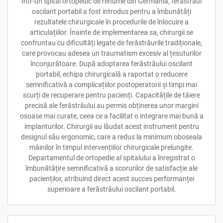
Într-un spital ortopedic de renume din Germania, ferăstrăul
oscilant portabil a fost introdus pentru a îmbunătăți
rezultatele chirurgicale în procedurile de înlocuire a
articulațiilor. Înainte de implementarea sa, chirurgii se
confruntau cu dificultăți legate de ferăstrăurile tradiționale,
care provocau adesea un traumatism excesiv al țesuturilor
înconjurătoare. După adoptarea ferăstrăului oscilant
portabil, echipa chirurgicală a raportat o reducere
semnificativă a complicațiilor postoperatorii și timpi mai
scurți de recuperare pentru pacienți. Capacitățile de tăiere
precisă ale ferăstrăului au permis obținerea unor margini
osoase mai curate, ceea ce a facilitat o integrare mai bună a
implanturilor. Chirurgii au lăudat acest instrument pentru
designul său ergonomic, care a redus la minimum oboseala
mâinilor în timpul intervențiilor chirurgicale prelungite.
Departamentul de ortopedie al spitalului a înregistrat o
îmbunătățire semnificativă a scorurilor de satisfacție ale
pacienților, atribuind direct acest succes performanței
superioare a ferăstrăului oscilant portabil.