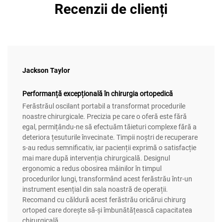
Recenzii de clienți
Jackson Taylor
Performanță excepțională în chirurgia ortopedică
Ferăstrăul oscilant portabil a transformat procedurile
noastre chirurgicale. Precizia pe care o oferă este fără
egal, permițându-ne să efectuăm tăieturi complexe fără a
deteriora țesuturile învecinate. Timpii noștri de recuperare
s-au redus semnificativ, iar pacienții exprimă o satisfacție
mai mare după intervenția chirurgicală. Designul
ergonomic a redus obosirea mâinilor în timpul
procedurilor lungi, transformând acest ferăstrău într-un
instrument esențial din sala noastră de operații.
Recomand cu căldură acest ferăstrău oricărui chirurg
ortoped care dorește să-și îmbunătățească capacitatea
chirurgicală.