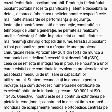
cazul ferăstrăului oscilant portabil. Producția ferăstrăului
oscilant portabil necesită planificare și atenție deosebită la
detalii, deoarece fabricarea uneltelor noastre respectă cele
mai înalte standarde de performanță și siguranță.
Instalația noastră avansată de producție, construită cu
tehnologii de ultimă generație, ne permite să realizăm
unelte eficiente și fiabile. În parteneriat cu mulți dintre cei
mai renumiți chirurgi ortopedi din lume, ferăstrăul oscilant
a fost personalizat pentru a răspunde unor probleme
chirurgicale reale. Aproximativ 20% din forța de muncă a
companiei este dedicată cercetării și dezvoltării (C&D),
ceea ce se reflectă în integrarea în produsele noastre a unor
caracteristici care contribuie la rezolvarea problemelor și se
adaptează mediului de utilizare și capacităților
utilizatorului. Suntem recunoscuți în domeniu pentru
inovație, așa cum dovedesc numeroasele certificate de
excelentă obținute în industrie, precum ISO 9001 și ISO
13485. Obiectivul nostru este de a continua extinderea pe
piețele internaționale, construind în același timp o marcă
mondială de echipamente medicale ortopedice, centrată pe