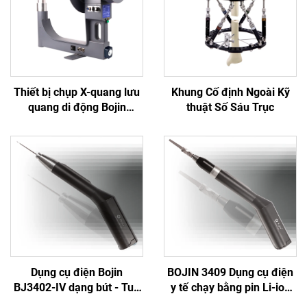
Thiết bị chụp X-quang lưu
Khung Cố định Ngoài Kỹ
quang di động Bojin
thuật Số Sáu Trục
Thượng Hải BJI-2J2
Dụng cụ điện Bojin
BOJIN 3409 Dụng cụ điện
BJ3402-IV dạng bút - Tua
y tế chạy bằng pin Li-ion
vít điện thông minh chính
dùng trong phẫu thuật