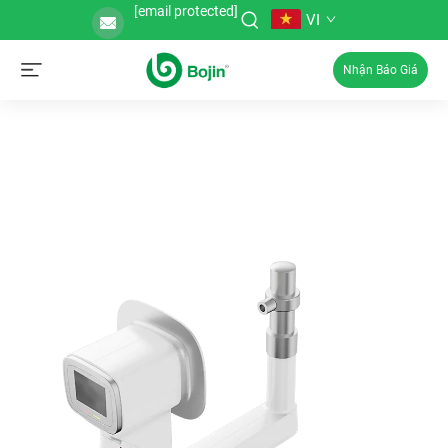
[email protected]
VI
Nhận Báo Giá