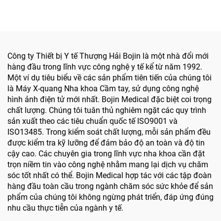
xác cho phẫu thuật hàm
hàm mặt, tay, chân, thần
mặt
kinh và xương nhỏ
Công ty Thiết bị Y tế Thượng Hải Bojin là một nhà đổi mới
hàng đầu trong lĩnh vực công nghệ y tế kể từ năm 1992.
Một ví dụ tiêu biểu về các sản phẩm tiên tiến của chúng tôi
là Máy X-quang Nha khoa Cầm tay, sử dụng công nghệ
hình ảnh điện tử mới nhất. Bojin Medical đặc biệt coi trọng
chất lượng. Chúng tôi tuân thủ nghiêm ngặt các quy trình
sản xuất theo các tiêu chuẩn quốc tế ISO9001 và
ISO13485. Trong kiểm soát chất lượng, mỗi sản phẩm đều
được kiểm tra kỹ lưỡng để đảm bảo độ an toàn và độ tin
cậy cao. Các chuyên gia trong lĩnh vực nha khoa cần đặt
trọn niềm tin vào công nghệ nhằm mang lại dịch vụ chăm
sóc tốt nhất có thể. Bojin Medical hợp tác với các tập đoàn
hàng đầu toàn cầu trong ngành chăm sóc sức khỏe để sản
phẩm của chúng tôi không ngừng phát triển, đáp ứng đúng
nhu cầu thực tiễn của ngành y tế.