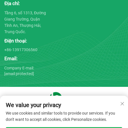
Địa chỉ:
Tầng 6, số 1313, Đường
Giang Trường, Quận
Tĩnh An, Thượng Hải,
Trung Quốc.
Điện thoại:
+86-13917306560
Email:
Company E-mail:
[email protected]
We value your privacy
Bản quyền © 2025 bởi Công ty TNHH Thiết bị Y tế Thượng Hải
We use cookies and similar tools to provide our services. If you
Bojin -
Chính sách bảo mật
don't want to accept all cookies, click Personalize cookies.