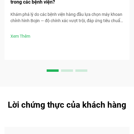
trong các bệnh viện?
Khám phá lý do các bệnh viện hàng đầu lựa chọn máy khoan
chỉnh hình Bojin — độ chính xác vượt trội, đáp ứng tiêu chuẩn
tiệt trùng, thiết kế công thái học và thời gian phẫu thuật
nhanh hơn 30%. Yêu cầu thông số kỹ thuật lâm sàng ngay
Xem Thêm
bây giờ.
Lời chứng thực của khách hàng