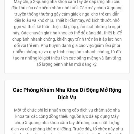
Máy chụp X-quang nha khoa cầm tay để đáp ứng nhu cầu
đặc thù của các bệnh nhân nhỏ tuổi. Các máy chụp X-quang
truyền thống thường gây cảm giác e ngại cho trẻ em, dẫn
đến lo âu và khó chịu. Thiết bị cầm tay, với kích thước nhỏ
gọn và thiết kế thân thiện, đã giúp giảm bớt những lo ngại
này. Các chuyên gia nha khoa có thể dễ dàng đặt thiết bị để
chụp ảnh nhanh chóng, khiến quy trình trở nên ít áp lực hơn
đối với trẻ em. Phụ huynh đánh giá cao việc giảm liều phơi
nhiễm phóng xạ và quy trình chụp ảnh nhanh chóng, từ đó
tạo ra những lời giới thiệu tích cực bằng miệng và làm tăng
số lượng bệnh nhân mới đăng ký.
Các Phòng Khám Nha Khoa Di Động Mở Rộng
Dịch Vụ
Một tổ chức phi lợi nhuận cung cấp dịch vụ chăm sóc nha
khoa tại các cộng đồng thiếu nguồn lực đã áp dụng Máy
chụp X-quang nha khoa cầm tay để nâng cao chất lượng
dịch vụ của phòng khám di động. Trước đây, tổ chức này phụ