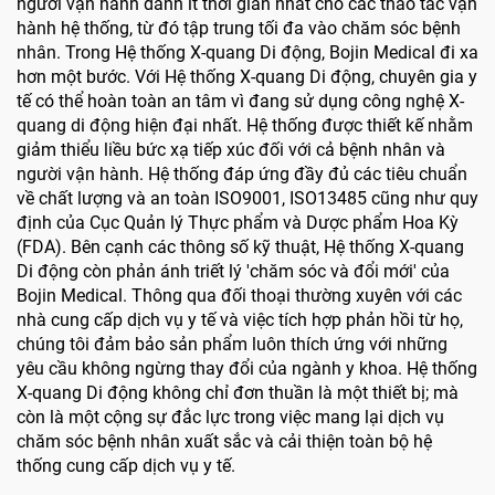
người vận hành dành ít thời gian nhất cho các thao tác vận
hành hệ thống, từ đó tập trung tối đa vào chăm sóc bệnh
nhân. Trong Hệ thống X-quang Di động, Bojin Medical đi xa
hơn một bước. Với Hệ thống X-quang Di động, chuyên gia y
tế có thể hoàn toàn an tâm vì đang sử dụng công nghệ X-
quang di động hiện đại nhất. Hệ thống được thiết kế nhằm
giảm thiểu liều bức xạ tiếp xúc đối với cả bệnh nhân và
người vận hành. Hệ thống đáp ứng đầy đủ các tiêu chuẩn
về chất lượng và an toàn ISO9001, ISO13485 cũng như quy
định của Cục Quản lý Thực phẩm và Dược phẩm Hoa Kỳ
(FDA). Bên cạnh các thông số kỹ thuật, Hệ thống X-quang
Di động còn phản ánh triết lý 'chăm sóc và đổi mới' của
Bojin Medical. Thông qua đối thoại thường xuyên với các
nhà cung cấp dịch vụ y tế và việc tích hợp phản hồi từ họ,
chúng tôi đảm bảo sản phẩm luôn thích ứng với những
yêu cầu không ngừng thay đổi của ngành y khoa. Hệ thống
X-quang Di động không chỉ đơn thuần là một thiết bị; mà
còn là một cộng sự đắc lực trong việc mang lại dịch vụ
chăm sóc bệnh nhân xuất sắc và cải thiện toàn bộ hệ
thống cung cấp dịch vụ y tế.