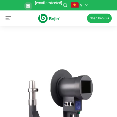
[email protected]
VI
Nhận Báo Giá