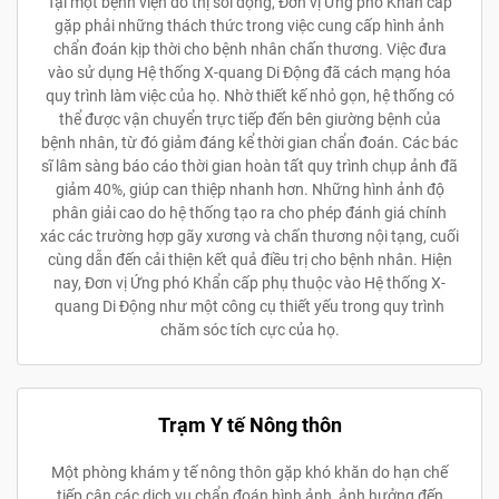
Tại một bệnh viện đô thị sôi động, Đơn vị Ứng phó Khẩn cấp
gặp phải những thách thức trong việc cung cấp hình ảnh
chẩn đoán kịp thời cho bệnh nhân chấn thương. Việc đưa
vào sử dụng Hệ thống X-quang Di Động đã cách mạng hóa
quy trình làm việc của họ. Nhờ thiết kế nhỏ gọn, hệ thống có
thể được vận chuyển trực tiếp đến bên giường bệnh của
bệnh nhân, từ đó giảm đáng kể thời gian chẩn đoán. Các bác
sĩ lâm sàng báo cáo thời gian hoàn tất quy trình chụp ảnh đã
giảm 40%, giúp can thiệp nhanh hơn. Những hình ảnh độ
phân giải cao do hệ thống tạo ra cho phép đánh giá chính
xác các trường hợp gãy xương và chấn thương nội tạng, cuối
cùng dẫn đến cải thiện kết quả điều trị cho bệnh nhân. Hiện
nay, Đơn vị Ứng phó Khẩn cấp phụ thuộc vào Hệ thống X-
quang Di Động như một công cụ thiết yếu trong quy trình
chăm sóc tích cực của họ.
Trạm Y tế Nông thôn
Một phòng khám y tế nông thôn gặp khó khăn do hạn chế
tiếp cận các dịch vụ chẩn đoán hình ảnh, ảnh hưởng đến