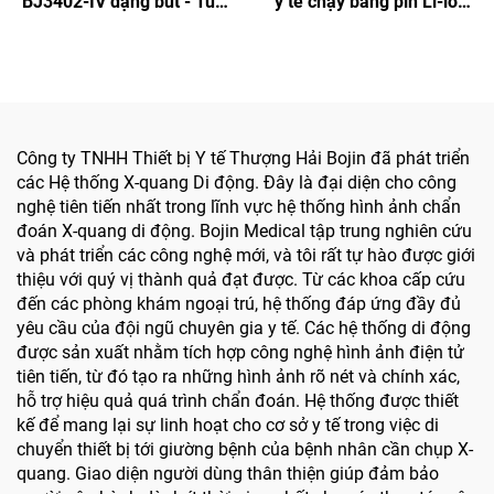
BJ3402-IV dạng bút - Tua
y tế chạy bằng pin Li-ion
vít điện thông minh chính
dùng trong phẫu thuật
xác cho phẫu thuật hàm
hàm mặt, tay, chân, thần
mặt
kinh và xương nhỏ
Công ty TNHH Thiết bị Y tế Thượng Hải Bojin đã phát triển
các Hệ thống X-quang Di động. Đây là đại diện cho công
nghệ tiên tiến nhất trong lĩnh vực hệ thống hình ảnh chẩn
đoán X-quang di động. Bojin Medical tập trung nghiên cứu
và phát triển các công nghệ mới, và tôi rất tự hào được giới
thiệu với quý vị thành quả đạt được. Từ các khoa cấp cứu
đến các phòng khám ngoại trú, hệ thống đáp ứng đầy đủ
yêu cầu của đội ngũ chuyên gia y tế. Các hệ thống di động
được sản xuất nhằm tích hợp công nghệ hình ảnh điện tử
tiên tiến, từ đó tạo ra những hình ảnh rõ nét và chính xác,
hỗ trợ hiệu quả quá trình chẩn đoán. Hệ thống được thiết
kế để mang lại sự linh hoạt cho cơ sở y tế trong việc di
chuyển thiết bị tới giường bệnh của bệnh nhân cần chụp X-
quang. Giao diện người dùng thân thiện giúp đảm bảo