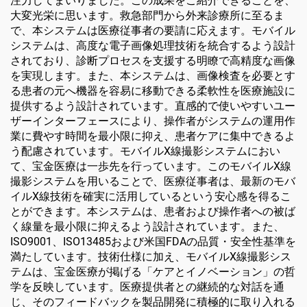
注力してまいりました。この成果をご紹介できることを、
大変光栄に思います。救急部門から外来診療所に至るま
で、本システムは医療従事者の要請に応えます。モバイル
システムは、高度な電子画像処理技術を統合するよう設計
されており、診断プロセスを支援する明瞭で高精度な画像
を実現します。また、本システムは、画像検査を必要とす
る患者の元へ機器を容易に移動できる柔軟性を医療施設に
提供するよう設計されています。直感的で使いやすいユー
ザーインターフェースにより、操作者がシステムの運用作
業に費やす時間を最小限に抑え、患者ケアに集中できるよ
う配慮されています。モバイルX線撮影システムにおい
て、宝金医療は一歩先を行っています。このモバイルX線
撮影システムを用いることで、医療従事者は、最新のモバ
イルX線技術を確実に活用しているという安心感を得るこ
とができます。本システムは、患者および操作者への被ば
く線量を最小限に抑えるよう設計されています。また、
ISO9001、ISO13485および米国FDAの品質・安全性基準を
満たしています。技術仕様に加え、モバイルX線撮影シス
テムは、宝金医療が掲げる「ケアとイノベーション」の哲
学を反映しています。医療提供者との継続的な対話を通
じ、そのフィードバックを製品開発に積極的に取り入れる