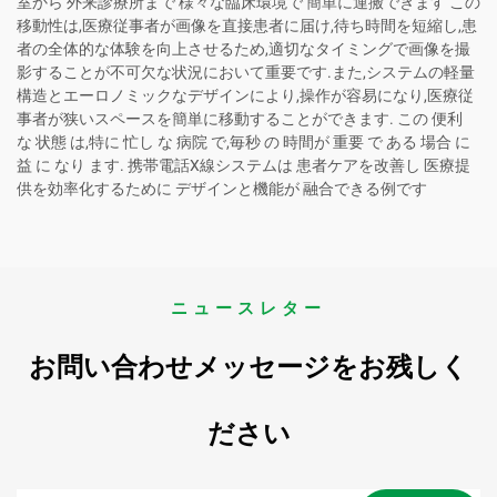
室から 外来診療所まで 様々な臨床環境で 簡単に運搬できます この
移動性は,医療従事者が画像を直接患者に届け,待ち時間を短縮し,患
者の全体的な体験を向上させるため,適切なタイミングで画像を撮
影することが不可欠な状況において重要です.また,システムの軽量
構造とエーロノミックなデザインにより,操作が容易になり,医療従
事者が狭いスペースを簡単に移動することができます. この 便利
な 状態 は,特に 忙し な 病院 で,毎秒 の 時間が 重要 で ある 場合 に
益 に なり ます. 携帯電話X線システムは 患者ケアを改善し 医療提
供を効率化するために デザインと機能が 融合できる例です
ニュースレター
お問い合わせメッセージをお残しく
ださい