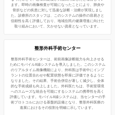
ます。即時の画像検査が可能になったことにより、肺炎や
骨折などの疾患に対して迅速な診断・治療が実現しまし
た。診療所のスタッフは、このシステムの操作の容易さと
信頼性を高く評価しており、地域住民の健康増進に向けた
取り組みにおいて、欠かせない資産となっています。
整形外科手術センター
整形外科手術センターは、術前画像診断能力を向上させる
ためにモバイルX線システムを導入しました。このシステム
のリアルタイム画像機能により、外科医は手術中にインプ
ラントの位置合わせや配置状態を即座に評価できるように
なりました。その結果、手術合併症が著しく減少し、全体
的な手術成績も向上しました。外科医たちは、手術室環境
へのスムーズな統合を可能にするシステムの携帯性を高く
評価しています。モバイルX線システムは、当センターの手
術プロトコルにおける基盤的設備となり、整形外科医療の
進展におけるその役割を明確に示しています。