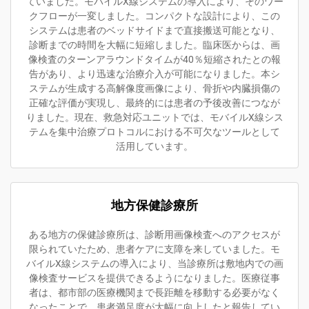
ていました。モバイルX線システムの導入により、そのワー
クフローが一変しました。コンパクトな設計により、この
システムは患者のベッドサイドまで直接搬送可能となり、
診断までの時間を大幅に短縮しました。臨床医からは、画
像検査のターンアラウンドタイムが40％短縮されたとの報
告があり、より迅速な治療介入が可能になりました。本シ
ステムが生成する高解像度画像により、骨折や内臓損傷の
正確な評価が実現し、最終的には患者の予後改善につなが
りました。現在、救急対応ユニットでは、モバイルX線シス
テムを集中治療プロトコルにおける不可欠なツールとして
活用しています。
地方保健診療所
ある地方の保健診療所は、診断用画像検査へのアクセスが
限られていたため、患者ケアに支障を来していました。モ
バイルX線システムの導入により、当診療所は敷地内での画
像検査サービスを提供できるようになりました。医療従事
者は、都市部の医療機関まで長距離を移動する必要がなく
なったことで、患者満足度が大幅に向上したと報告してい