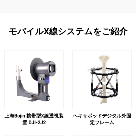
モバイルX線システムをご紹介
上海Bojin 携帯型X線透視装
ヘキサポッドデジタル外固
置 BJI-2J2
定フレーム