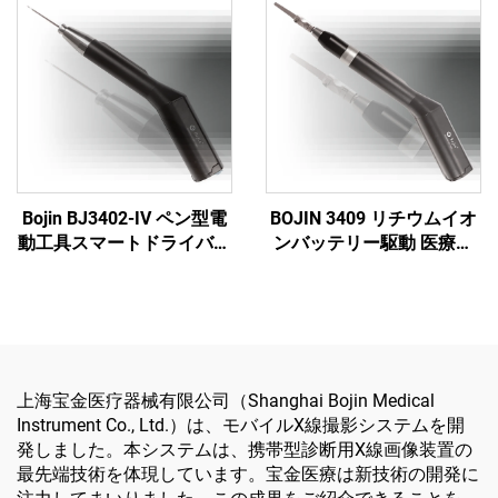
Bojin BJ3402-IV ペン型電
BOJIN 3409 リチウムイオ
動工具スマートドライバー
ンバッテリー駆動 医療用
- 顎顔面外科手術用の高精
電動工具 顎顔面・手・
度電動ドライバー
足・神経外科・小骨手術用
上海宝金医疗器械有限公司（Shanghai Bojin Medical
Instrument Co., Ltd.）は、モバイルX線撮影システムを開
発しました。本システムは、携帯型診断用X線画像装置の
最先端技術を体現しています。宝金医療は新技術の開発に