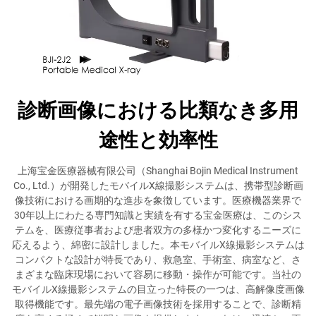
診断画像における比類なき多用
途性と効率性
上海宝金医療器械有限公司（Shanghai Bojin Medical Instrument
Co., Ltd.）が開発したモバイルX線撮影システムは、携帯型診断画
像技術における画期的な進歩を象徴しています。医療機器業界で
30年以上にわたる専門知識と実績を有する宝金医療は、このシス
テムを、医療従事者および患者双方の多様かつ変化するニーズに
応えるよう、綿密に設計しました。本モバイルX線撮影システムは
コンパクトな設計が特長であり、救急室、手術室、病室など、さ
まざまな臨床現場において容易に移動・操作が可能です。当社の
モバイルX線撮影システムの目立った特長の一つは、高解像度画像
取得機能です。最先端の電子画像技術を採用することで、診断精