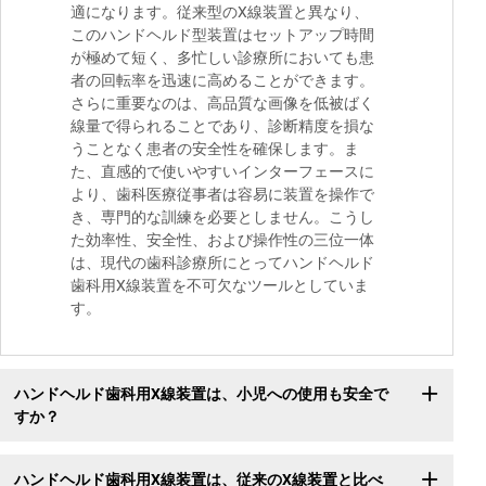
適になります。従来型のX線装置と異なり、
このハンドヘルド型装置はセットアップ時間
が極めて短く、多忙しい診療所においても患
者の回転率を迅速に高めることができます。
さらに重要なのは、高品質な画像を低被ばく
線量で得られることであり、診断精度を損な
うことなく患者の安全性を確保します。ま
た、直感的で使いやすいインターフェースに
より、歯科医療従事者は容易に装置を操作で
き、専門的な訓練を必要としません。こうし
た効率性、安全性、および操作性の三位一体
は、現代の歯科診療所にとってハンドヘルド
歯科用X線装置を不可欠なツールとしていま
す。
ハンドヘルド歯科用X線装置は、小児への使用も安全で
すか？
ハンドヘルド歯科用X線装置は、従来のX線装置と比べ