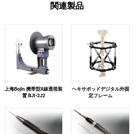
関連製品
上海Bojin 携帯型X線透視装
ヘキサポッドデジタル外固
置 BJI-2J2
定フレーム