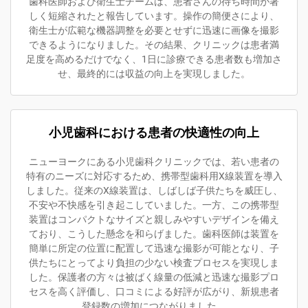
歯科医師および衛生士チームは、患者さんの待ち時間が著
しく短縮されたと報告しています。操作の簡便さにより、
衛生士が広範な機器調整を必要とせずに迅速に画像を撮影
できるようになりました。その結果、クリニックは患者満
足度を高めるだけでなく、1日に診療できる患者数も増加さ
せ、最終的には収益の向上を実現しました。
小児歯科における患者の快適性の向上
ニューヨークにある小児歯科クリニックでは、若い患者の
特有のニーズに対応するため、携帯型歯科用X線装置を導入
しました。従来のX線装置は、しばしば子供たちを威圧し、
不安や不快感を引き起こしていました。一方、この携帯型
装置はコンパクトなサイズと親しみやすいデザインを備え
ており、こうした懸念を和らげました。歯科医師は装置を
簡単に所定の位置に配置して迅速な撮影が可能となり、子
供たちにとってより負担の少ない検査プロセスを実現しま
した。保護者の方々は被ばく線量の低減と迅速な撮影プロ
セスを高く評価し、口コミによる好評が広がり、新規患者
登録数の増加につながりました。