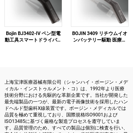
Bojin BJ3402-IV ペン型電
BOJIN 3409 リチウムイオ
動工具スマートドライバー
ンバッテリー駆動 医療用
- 顎顔面外科手術用の高精
電動工具 顎顔面・手・
度電動ドライバー
足・神経外科・小骨手術用
上海宝津医療器械有限公司（シャンハイ・ボージン・メデ
ィカル・インストゥルメント・コ）は、1992年より医療
技術分野における先駆的な革新企業です。当社が開発した
最先端製品の一つが、最新の電子画像技術を採用したハン
ドヘルド型歯科X線装置です。ボージン・メディカルでは
品質を極めて重視しており、国際規格ISO9001および
ISO13485に基づく厳格な製造プロセスを遵守していま
す。品質管理のため、すべての製品は個別に検査を行い、