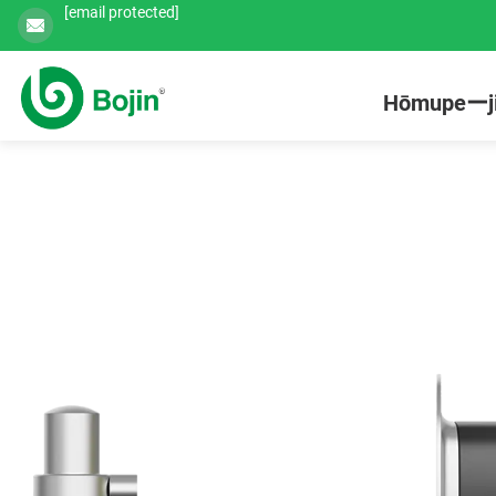
[email protected]
Hōmupeーj