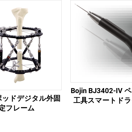
Bojin BJ3402-I
ポッドデジタル外固
工具スマートドライ
定フレーム
顎顔面外科手術用
電動ドライ