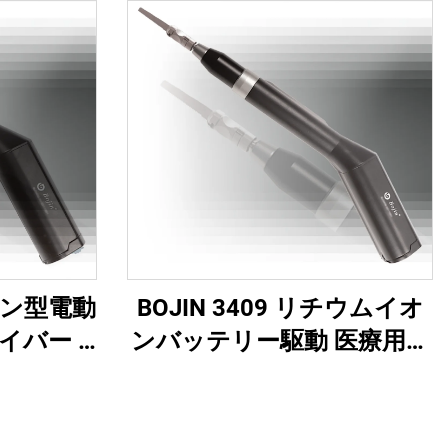
V ペン型電動
BOJIN 3409 リチウムイオ
バー -
ンバッテリー駆動 医療用電
の高精度
動工具 顎顔面・手・足・神
バー
経外科・小骨手術用