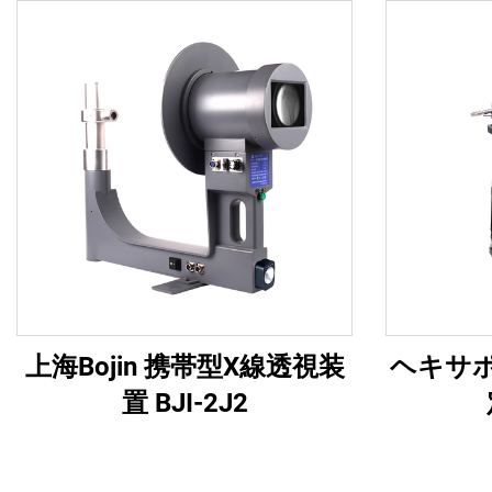
上海Bojin 携帯型X線透視装
ヘキサ
置 BJI-2J2