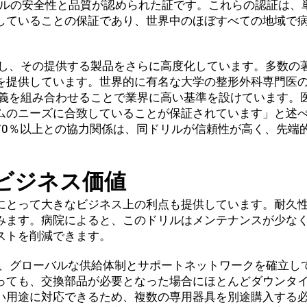
リルの安全性と品質が認められた証です。これらの認証は、
していることの保証であり、世界中のほぼすべての地域で
連携し、その提供する製品をさらに高度化しています。多数の
を提供しています。世界的に有名な大学の整形外科専門医
的意義を組み合わせることで業界に高い基準を設けています。
ムのニーズに合致していることが保証されています」と述
70％以上との協力関係は、同ドリルが信頼性が高く、先端
ビジネス価値
にとって大きなビジネス上の利点も提供しています。耐久
みます。病院によると、このドリルはメンテナンスが少な
ストを削減できます。
おり、グローバルな供給体制とサポートネットワークを確立し
っても、交換部品が必要となった場合にほとんどダウンタ
い用途に対応できるため、複数の専用器具を別途購入する