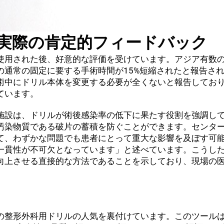
実際の肯定的フィードバック
使用された後、好意的な評価を受けています。アジア有数
の通常の固定に要する手術時間が15%短縮されたと報告さ
術中にドリル本体を変更する必要が全くないと報告してお
ています。
施設は、ドリルが術後感染率の低下に果たす役割を強調し
汚染物質である破片の蓄積を防ぐことができます。センタ
て、わずかな問題でも患者にとって重大な影響を及ぼす可
一貫性が不可欠となっています」と述べています。こうし
向上させる直接的な方法であることを示しており、現場の
整形外科用ドリルの人気を裏付けています。このツールはFD