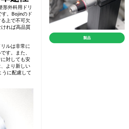
整形外科用ドリ
Bojinのド
する上で不可欠
なければ高品質
製品
ドリルは非常に
いです。また、
者に対しても安
は、より新しい
ように配慮して