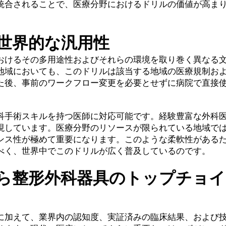
統合されることで、医療分野におけるドリルの価値が高ま
世界的な汎用性
おけるその多用途性およびそれらの環境を取り巻く異なる
地域においても、このドリルは該当する地域の医療規制お
た後、事前のワークフロー変更を必要とせずに病院で直接
科手術スキルを持つ医師に対応可能です。経験豊富な外科
現しています。医療分野のリソースが限られている地域で
ンス性が極めて重要になります。このような柔軟性がある
べく、世界中でこのドリルが広く普及しているのです。
ら整形外科器具のトップチョ
に加えて、業界内の認知度、実証済みの臨床結果、および