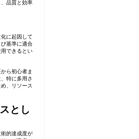
り、品質と効率
文化に起因して
よび基準に適合
使用できるとい
医から初心者ま
は、特に多用さ
ため、リソース
イスとし
技術的達成度が