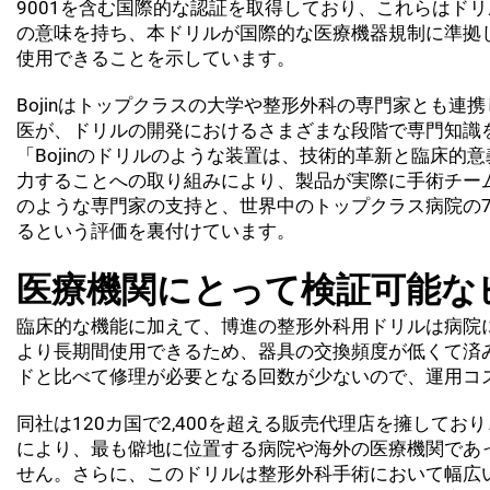
9001を含む国際的な認証を取得しており、これらはド
の意味を持ち、本ドリルが国際的な医療機器規制に準拠
使用できることを示しています。
Bojinはトップクラスの大学や整形外科の専門家とも
医が、ドリルの開発におけるさまざまな段階で専門知識
「Bojinのドリルのような装置は、技術的革新と臨床
力することへの取り組みにより、製品が実際に手術チー
のような専門家の支持と、世界中のトップクラス病院の
るという評価を裏付けています。
医療機関にとって検証可能な
臨床的な機能に加えて、博進の整形外科用ドリルは病院
より長期間使用できるため、器具の交換頻度が低くて済
ドと比べて修理が必要となる回数が少ないので、運用コ
同社は120カ国で2,400を超える販売代理店を擁して
により、最も僻地に位置する病院や海外の医療機関であ
せん。さらに、このドリルは整形外科手術において幅広