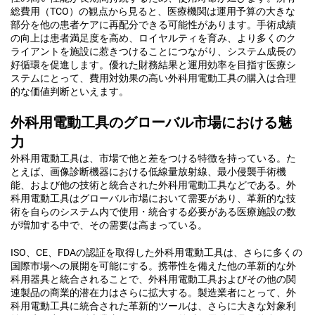
総費用（TCO）の観点から見ると、医療機関は運用予算の大きな
部分を他の患者ケアに再配分できる可能性があります。手術成績
の向上は患者満足度を高め、ロイヤルティを育み、より多くのク
ライアントを施設に惹きつけることにつながり、システム成長の
好循環を促進します。優れた財務結果と運用効率を目指す医療シ
ステムにとって、費用対効果の高い外科用電動工具の購入は合理
的な価値判断といえます。
外科用電動工具のグローバル市場における魅
力
外科用電動工具は、市場で他と差をつける特徴を持っている。た
とえば、画像診断機器における低線量放射線、最小侵襲手術機
能、および他の技術と統合された外科用電動工具などである。外
科用電動工具はグローバル市場において需要があり、革新的な技
術を自らのシステム内で使用・統合する必要がある医療施設の数
が増加する中で、その需要は高まっている。
ISO、CE、FDAの認証を取得した外科用電動工具は、さらに多くの
国際市場への展開を可能にする。携帯性を備えた他の革新的な外
科用器具と統合されることで、外科用電動工具およびその他の関
連製品の商業的潜在力はさらに拡大する。製造業者にとって、外
科用電動工具に統合された革新的ツールは、さらに大きな対象利