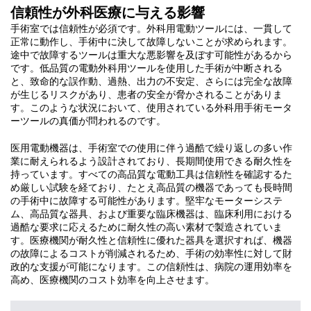
信頼性が外科医療に与える影響
手術室では信頼性が必須です。外科用電動ツールには、一貫して
正常に動作し、手術中に決して故障しないことが求められます。
途中で故障するツールは重大な悪影響を及ぼす可能性があるから
です。低品質の電動外科用ツールを使用した手術が中断される
と、致命的な誤作動、過熱、出力の不安定、さらには完全な故障
が生じるリスクがあり、患者の安全が脅かされることがありま
す。このような状況において、使用されている外科用手術モータ
ーツールの真価が問われるのです。
医用電動機器は、手術室での使用に伴う過酷で繰り返しの多い作
業に耐えられるよう設計されており、長期間使用できる耐久性を
持っています。すべての高品質な電動工具は信頼性を確認するた
め厳しい試験を経ており、たとえ高品質の機器であっても長時間
の手術中に故障する可能性があります。堅牢なモーターシステ
ム、高品質な器具、および重要な臨床機器は、臨床利用における
過酷な要求に応えるために耐久性の高い素材で製造されていま
す。医療機関が耐久性と信頼性に優れた器具を選択すれば、機器
の故障によるコストが削減されるため、手術の効率性に対して財
政的な支援が可能になります。この信頼性は、病院の運用効率を
高め、医療機関のコスト効率を向上させます。