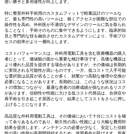
使い勝手と多用途性が向上します。
特に整形外科手術用のカスタムフィットで軽量設計のツールな
ど、最も専門性の高いツールは、狭くアクセスが困難な部位での
操作性を高め、外科医が不適切なデザインのツールに気を取られ
ることなく、手術そのものに集中できるようにします。臨床的知
見と専門的な技を融合させたカスタムデザインにより、手術プロ
セスの効率がより一層向上します。
コストパフォーマンスは、外科用電動工具を含む医療機器の購入
者にとって、価値観の面から重要な検討事項です。高価な機器は
より優れた品質を提供する場合がありますが、その価値は長期的
に実現される可能性が高いものです。一方、低コストで入手可能
な選択肢は品質が劣ることが多く、頻繁かつ高額な修理や交換が
必要になることがあります。長期的には、このような状況はコス
トの増加につながり、最適な患者の治療成績が損なわれるリスク
があります。信頼性や性能に欠ける低コスト代替品は、合併症や
再手術を引き起こす原因となり、結果としてコストをさらに押し
上げることになります。
高品質な外科用電動工具は、その価値において十分にコストを補
って余りあるものであり、耐久性の高い性能により大幅な費用対
効果を提供します。メンテナンスの必要が少なく、安定した信頼
性の高い性能が長期間持続するため、使用寿命が延びます。所有