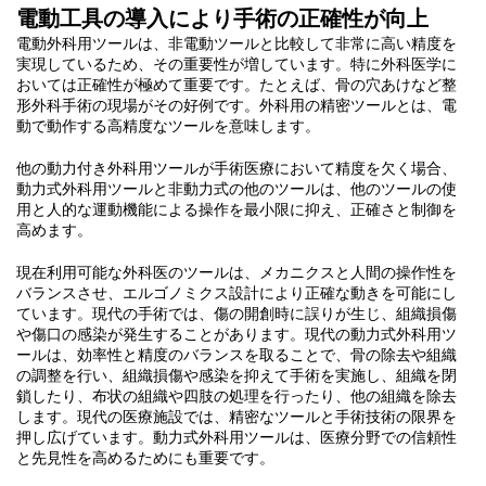
電動工具の導入により手術の正確性が向上
電動外科用ツールは、非電動ツールと比較して非常に高い精度を
実現しているため、その重要性が増しています。特に外科医学に
おいては正確性が極めて重要です。たとえば、骨の穴あけなど整
形外科手術の現場がその好例です。外科用の精密ツールとは、電
動で動作する高精度なツールを意味します。
他の動力付き外科用ツールが手術医療において精度を欠く場合、
動力式外科用ツールと非動力式の他のツールは、他のツールの使
用と人的な運動機能による操作を最小限に抑え、正確さと制御を
高めます。
現在利用可能な外科医のツールは、メカニクスと人間の操作性を
バランスさせ、エルゴノミクス設計により正確な動きを可能にし
ています。現代の手術では、傷の開創時に誤りが生じ、組織損傷
や傷口の感染が発生することがあります。現代の動力式外科用ツ
ールは、効率性と精度のバランスを取ることで、骨の除去や組織
の調整を行い、組織損傷や感染を抑えて手術を実施し、組織を閉
鎖したり、布状の組織や四肢の処理を行ったり、他の組織を除去
します。現代の医療施設では、精密なツールと手術技術の限界を
押し広げています。動力式外科用ツールは、医療分野での信頼性
と先見性を高めるためにも重要です。