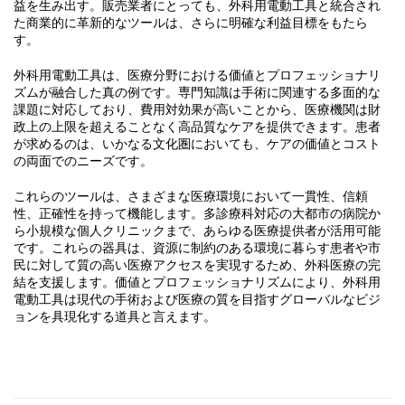
益を生み出す。販売業者にとっても、外科用電動工具と統合され
た商業的に革新的なツールは、さらに明確な利益目標をもたら
す。
外科用電動工具は、医療分野における価値とプロフェッショナリ
ズムが融合した真の例です。専門知識は手術に関連する多面的な
課題に対応しており、費用対効果が高いことから、医療機関は財
政上の上限を超えることなく高品質なケアを提供できます。患者
が求めるのは、いかなる文化圏においても、ケアの価値とコスト
の両面でのニーズです。
これらのツールは、さまざまな医療環境において一貫性、信頼
性、正確性を持って機能します。多診療科対応の大都市の病院か
ら小規模な個人クリニックまで、あらゆる医療提供者が活用可能
です。これらの器具は、資源に制約のある環境に暮らす患者や市
民に対して質の高い医療アクセスを実現するため、外科医療の完
結を支援します。価値とプロフェッショナリズムにより、外科用
電動工具は現代の手術および医療の質を目指すグローバルなビジ
ョンを具現化する道具と言えます。