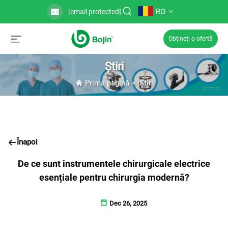
RO
[email protected]
Obțineți o ofertă
Știri
Prima pagină
>
Știri
Înapoi
De ce sunt instrumentele chirurgicale electrice
esențiale pentru chirurgia modernă?
Dec 26, 2025