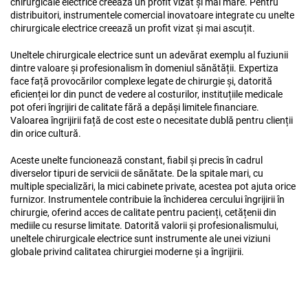
chirurgicale electrice creează un profit vizat și mai mare. Pentru
distribuitori, instrumentele comercial inovatoare integrate cu unelte
chirurgicale electrice creează un profit vizat și mai ascuțit.
Uneltele chirurgicale electrice sunt un adevărat exemplu al fuziunii
dintre valoare și profesionalism în domeniul sănătății. Expertiza
face față provocărilor complexe legate de chirurgie și, datorită
eficienței lor din punct de vedere al costurilor, instituțiile medicale
pot oferi îngrijiri de calitate fără a depăși limitele financiare.
Valoarea îngrijirii față de cost este o necesitate dublă pentru clienții
din orice cultură.
Aceste unelte funcionează constant, fiabil și precis în cadrul
diverselor tipuri de servicii de sănătate. De la spitale mari, cu
multiple specializări, la mici cabinete private, acestea pot ajuta orice
furnizor. Instrumentele contribuie la închiderea cercului îngrijirii în
chirurgie, oferind acces de calitate pentru pacienți, cetățenii din
mediile cu resurse limitate. Datorită valorii și profesionalismului,
uneltele chirurgicale electrice sunt instrumente ale unei viziuni
globale privind calitatea chirurgiei moderne și a îngrijirii.