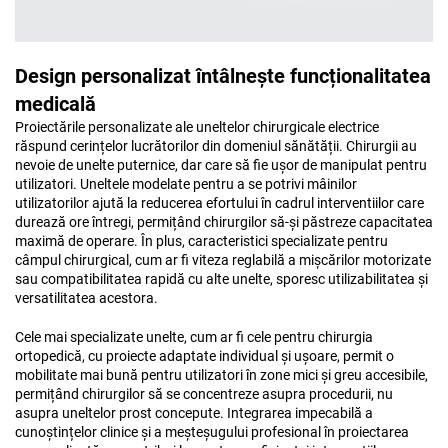
Design personalizat întâlnește funcționalitatea
medicală
Proiectările personalizate ale uneltelor chirurgicale electrice
răspund cerințelor lucrătorilor din domeniul sănătății. Chirurgii au
nevoie de unelte puternice, dar care să fie ușor de manipulat pentru
utilizatori. Uneltele modelate pentru a se potrivi mâinilor
utilizatorilor ajută la reducerea efortului în cadrul interventiilor care
durează ore întregi, permițând chirurgilor să-și păstreze capacitatea
maximă de operare. În plus, caracteristici specializate pentru
câmpul chirurgical, cum ar fi viteza reglabilă a mișcărilor motorizate
sau compatibilitatea rapidă cu alte unelte, sporesc utilizabilitatea și
versatilitatea acestora.
Cele mai specializate unelte, cum ar fi cele pentru chirurgia
ortopedică, cu proiecte adaptate individual și ușoare, permit o
mobilitate mai bună pentru utilizatori în zone mici și greu accesibile,
permițând chirurgilor să se concentreze asupra procedurii, nu
asupra uneltelor prost concepute. Integrarea impecabilă a
cunoștințelor clinice și a meșteșugului profesional în proiectarea