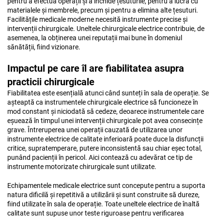
pentru a efectua operații și a închide țesuturile, pentru a lucra cu
materialele și membrele, precum și pentru a elimina alte țesuturi.
Facilitățile medicale moderne necesită instrumente precise și
intervenții chirurgicale. Uneltele chirurgicale electrice contribuie, de
asemenea, la obținerea unei reputații mai bune în domeniul
sănătății, fiind vizionare.
Impactul pe care îl are fiabilitatea asupra
practicii chirurgicale
Fiabilitatea este esențială atunci când sunteți în sala de operație. Se
așteaptă ca instrumentele chirurgicale electrice să funcioneze în
mod constant și niciodată să cedeze, deoarece instrumentele care
eșuează în timpul unei intervenții chirurgicale pot avea consecințe
grave. Întreruperea unei operații cauzată de utilizarea unor
instrumente electrice de calitate inferioară poate duce la disfuncții
critice, supratemperare, putere inconsistentă sau chiar eșec total,
punând pacienții în pericol. Aici contează cu adevărat ce tip de
instrumente motorizate chirurgicale sunt utilizate.
Echipamentele medicale electrice sunt concepute pentru a suporta
natura dificilă și repetitivă a utilizării și sunt construite să dureze,
fiind utilizate în sala de operație. Toate uneltele electrice de înaltă
calitate sunt supuse unor teste riguroase pentru verificarea