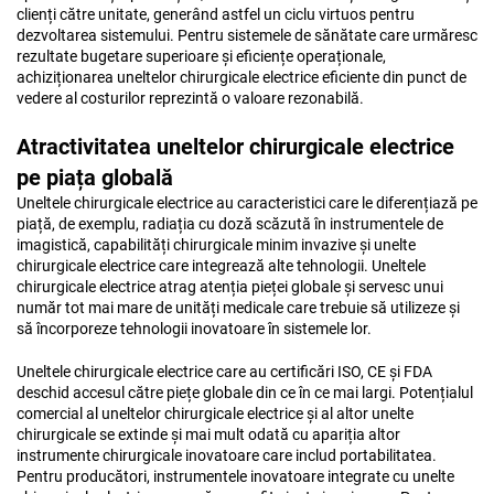
clienți către unitate, generând astfel un ciclu virtuos pentru
dezvoltarea sistemului. Pentru sistemele de sănătate care urmăresc
rezultate bugetare superioare și eficiențe operaționale,
achiziționarea uneltelor chirurgicale electrice eficiente din punct de
vedere al costurilor reprezintă o valoare rezonabilă.
Atractivitatea uneltelor chirurgicale electrice
pe piața globală
Uneltele chirurgicale electrice au caracteristici care le diferențiază pe
piață, de exemplu, radiația cu doză scăzută în instrumentele de
imagistică, capabilități chirurgicale minim invazive și unelte
chirurgicale electrice care integrează alte tehnologii. Uneltele
chirurgicale electrice atrag atenția pieței globale și servesc unui
număr tot mai mare de unități medicale care trebuie să utilizeze și
să încorporeze tehnologii inovatoare în sistemele lor.
Uneltele chirurgicale electrice care au certificări ISO, CE și FDA
deschid accesul către piețe globale din ce în ce mai largi. Potențialul
comercial al uneltelor chirurgicale electrice și al altor unelte
chirurgicale se extinde și mai mult odată cu apariția altor
instrumente chirurgicale inovatoare care includ portabilitatea.
Pentru producători, instrumentele inovatoare integrate cu unelte