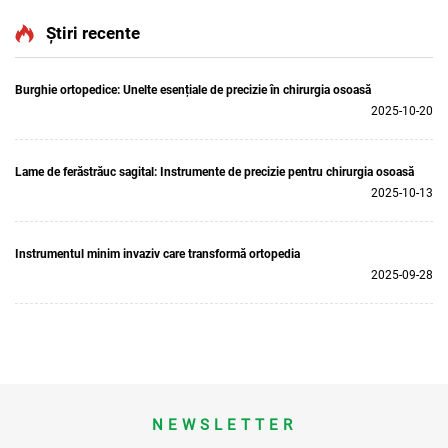
ergonomic)
ortopedică, sistem articular
pentru traumatisme 5000
Știri recente
Burghie ortopedice: Unelte esențiale de precizie în chirurgia osoasă
2025-10-20
Lame de ferăstrăuc sagital: Instrumente de precizie pentru chirurgia osoasă
2025-10-13
Instrumentul minim invaziv care transformă ortopedia
2025-09-28
NEWSLETTER