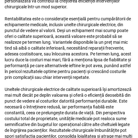
personalizată va contribui la creșterea eficienței intervențiilor
chirurgicale într-un mod superior.
Rentabilitatea este o considerație esențială pentru cumpărătorii de
echipamente medicale, inclusiv unelte chirurgicale electrice, din
punctul de vedere al valorii. Deși un echipament mai scump poate
oferi o calitate superioară, această valoare este probabil să se
realizeze pe termen lung. Variantele disponibile la un preț mai mic
tind să aibă o calitate inferioară, necesitând reparații frecvente,
adesea costisitoare, sau înlocuirea acestora. Pe termen lung, acest
lucru duce la costuri mai mari, fără a menționa lipsa de fiabilitate și
performanță pe care alternativele ieftine le pot avea, punând astfel
în pericol rezultatele optime pentru pacienți și crescând costurile
prin complicații sau chiar intervenții repetate.
Uneltele chirurgicale electrice de calitate superioară își amortizează
mai mult decât pe deplin valoarea și oferă o eficiență deosebită din
punct de vedere al costurilor datorită performanței durabile. Este
necesară o întreținere redusă, iar performanța fiabilă este
constantă, ceea ce prelungește durata de viață. Din perspectiva
costului total de proprietate, unitățile medicale pot realoca sume
semnificative din bugetul lor operațional către alte cheltuieli legate
de îngrijirea pacienților. Rezultatele chirurgicale îmbunătățite pot
spori satisfacția pacienților, consolida loialitatea și atrage mai mulți