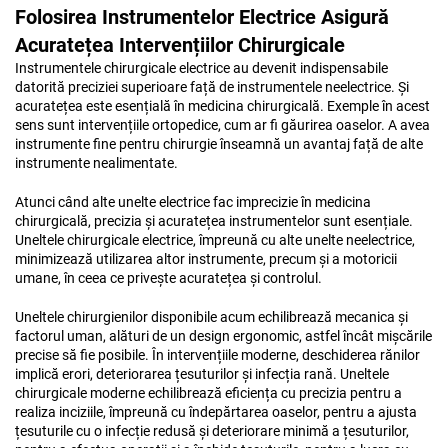
Folosirea Instrumentelor Electrice Asigură
Acuratețea Intervențiilor Chirurgicale
Instrumentele chirurgicale electrice au devenit indispensabile
datorită preciziei superioare față de instrumentele neelectrice. Și
acuratețea este esențială în medicina chirurgicală. Exemple în acest
sens sunt intervențiile ortopedice, cum ar fi găurirea oaselor. A avea
instrumente fine pentru chirurgie înseamnă un avantaj față de alte
instrumente nealimentate.
Atunci când alte unelte electrice fac imprecizie în medicina
chirurgicală, precizia și acuratețea instrumentelor sunt esențiale.
Uneltele chirurgicale electrice, împreună cu alte unelte neelectrice,
minimizează utilizarea altor instrumente, precum și a motoricii
umane, în ceea ce privește acuratețea și controlul.
Uneltele chirurgienilor disponibile acum echilibrează mecanica și
factorul uman, alături de un design ergonomic, astfel încât mișcările
precise să fie posibile. În intervențiile moderne, deschiderea rănilor
implică erori, deteriorarea țesuturilor și infecția rană. Uneltele
chirurgicale moderne echilibrează eficiența cu precizia pentru a
realiza inciziile, împreună cu îndepărtarea oaselor, pentru a ajusta
țesuturile cu o infecție redusă și deteriorare minimă a țesuturilor,