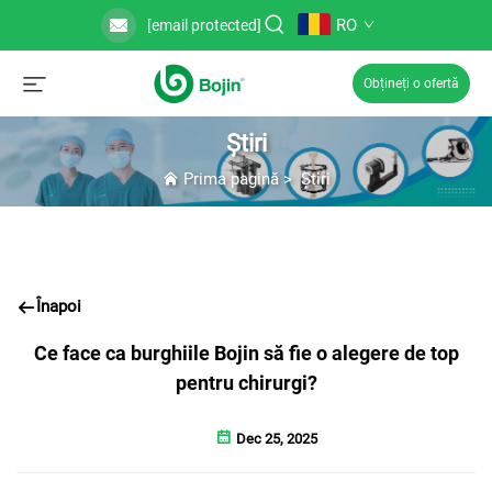
RO
[email protected]
Obțineți o ofertă
Știri
Prima pagină
>
Știri
Înapoi
Ce face ca burghiile Bojin să fie o alegere de top
pentru chirurgi?
Dec 25, 2025