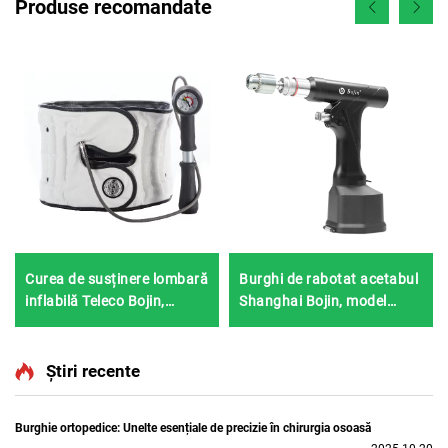
Produse recomandate
Curea de susținere lombară
Burghi de rabotat acetabul
inflabilă Teleco Bojin,
Shanghai Bojin, model
bestseller
5507B, pentru chirurgie
ortopedică, sistem articular
pentru traumatisme 5000
Știri recente
Burghie ortopedice: Unelte esențiale de precizie în chirurgia osoasă