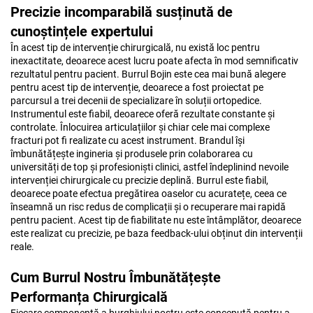
Precizie incomparabilă susținută de
cunoștințele expertului
În acest tip de intervenție chirurgicală, nu există loc pentru
inexactitate, deoarece acest lucru poate afecta în mod semnificativ
rezultatul pentru pacient. Burrul Bojin este cea mai bună alegere
pentru acest tip de intervenție, deoarece a fost proiectat pe
parcursul a trei decenii de specializare în soluții ortopedice.
Instrumentul este fiabil, deoarece oferă rezultate constante și
controlate. Înlocuirea articulațiilor și chiar cele mai complexe
fracturi pot fi realizate cu acest instrument. Brandul își
îmbunătățește ingineria și produsele prin colaborarea cu
universități de top și profesioniști clinici, astfel îndeplinind nevoile
intervenției chirurgicale cu precizie deplină. Burrul este fiabil,
deoarece poate efectua pregătirea oaselor cu acuratețe, ceea ce
înseamnă un risc redus de complicații și o recuperare mai rapidă
pentru pacient. Acest tip de fiabilitate nu este întâmplător, deoarece
este realizat cu precizie, pe baza feedback-ului obținut din intervenții
reale.
Cum Burrul Nostru Îmbunătățește
Performanța Chirurgicală
Fiecare componentă a burghiului nostru este concepută pentru a