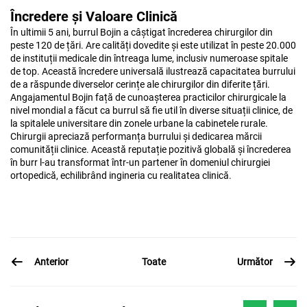
Încredere și Valoare Clinică
În ultimii 5 ani, burrul Bojin a câștigat încrederea chirurgilor din
peste 120 de țări. Are calități dovedite și este utilizat în peste 20.000
de instituții medicale din întreaga lume, inclusiv numeroase spitale
de top. Această încredere universală ilustrează capacitatea burrului
de a răspunde diverselor cerințe ale chirurgilor din diferite țări.
Angajamentul Bojin față de cunoașterea practicilor chirurgicale la
nivel mondial a făcut ca burrul să fie util în diverse situații clinice, de
la spitalele universitare din zonele urbane la cabinetele rurale.
Chirurgii apreciază performanța burrului și dedicarea mărcii
comunității clinice. Această reputație pozitivă globală și încrederea
în burr l-au transformat într-un partener în domeniul chirurgiei
ortopedică, echilibrând ingineria cu realitatea clinică.
Anterior
Următor
Toate