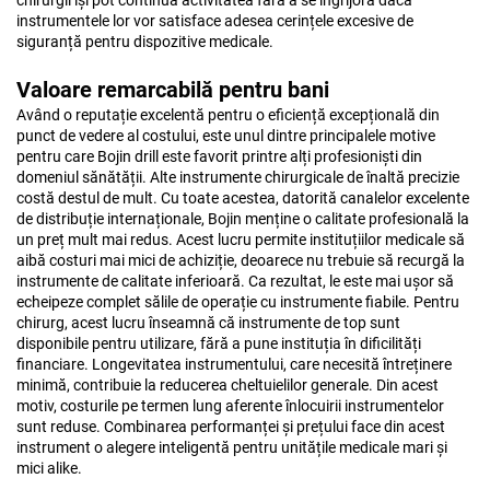
chirurgii își pot continua activitatea fără a se îngrijora dacă
instrumentele lor vor satisface adesea cerințele excesive de
siguranță pentru dispozitive medicale.
Valoare remarcabilă pentru bani
Având o reputație excelentă pentru o eficiență excepțională din
punct de vedere al costului, este unul dintre principalele motive
pentru care Bojin drill este favorit printre alți profesioniști din
domeniul sănătății. Alte instrumente chirurgicale de înaltă precizie
costă destul de mult. Cu toate acestea, datorită canalelor excelente
de distribuție internaționale, Bojin menține o calitate profesională la
un preț mult mai redus. Acest lucru permite instituțiilor medicale să
aibă costuri mai mici de achiziție, deoarece nu trebuie să recurgă la
instrumente de calitate inferioară. Ca rezultat, le este mai ușor să
echeipeze complet sălile de operație cu instrumente fiabile. Pentru
chirurg, acest lucru înseamnă că instrumente de top sunt
disponibile pentru utilizare, fără a pune instituția în dificilități
financiare. Longevitatea instrumentului, care necesită întreținere
minimă, contribuie la reducerea cheltuielilor generale. Din acest
motiv, costurile pe termen lung aferente înlocuirii instrumentelor
sunt reduse. Combinarea performanței și prețului face din acest
instrument o alegere inteligentă pentru unitățile medicale mari și
mici alike.